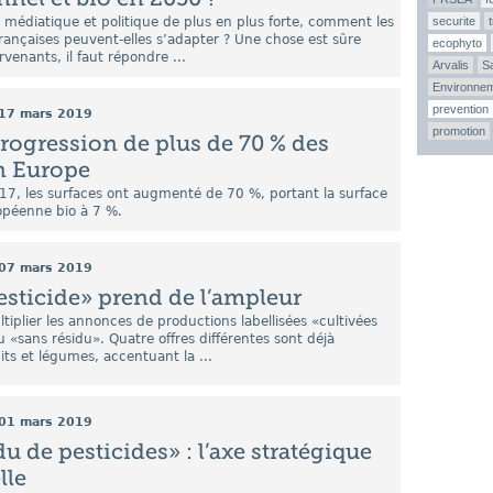
n médiatique et politique de plus en plus forte, comment les
securite
 françaises peuvent-elles s’adapter ? Une chose est sûre
ecophyto
rvenants, il faut répondre ...
Arvalis
Sa
Environne
prevention
17 mars 2019
promotion
progression de plus de 70 % des
n Europe
17, les surfaces ont augmenté de 70 %, portant la surface
ropéenne bio à 7 %.
07 mars 2019
esticide» prend de l’ampleur
ltiplier les annonces de productions labellisées «cultivées
u «sans résidu». Quatre offres différentes sont déjà
its et légumes, accentuant la ...
01 mars 2019
u de pesticides» : l’axe stratégique
lle