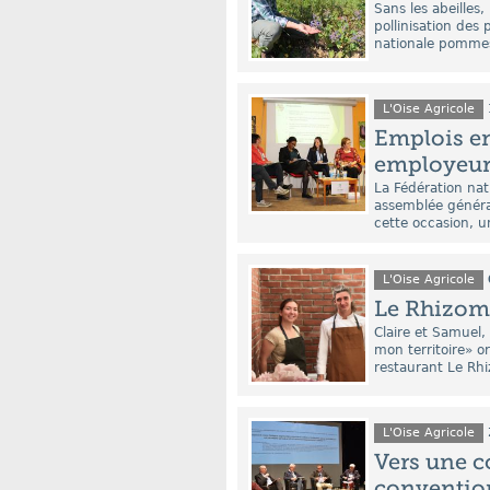
Sans les abeilles
pollinisation des
nationale pommes 
L'Oise Agricole
Emplois en 
employeu
La Fédération nat
assemblée général
cette occasion, un
L'Oise Agricole
Le Rhizome
Claire et Samuel,
mon territoire» or
restaurant Le Rhi
L'Oise Agricole
Vers une 
convention