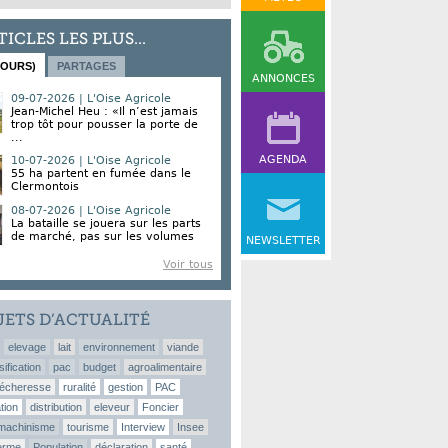
TICLES LES PLUS...
JOURS)
PARTAGES
ANNONCES
09-07-2026 | L'Oise Agricole
Jean-Michel Heu : «Il n’est jamais
trop tôt pour pousser la porte de
...
AGENDA
10-07-2026 | L'Oise Agricole
55 ha partent en fumée dans le
Clermontois
08-07-2026 | L'Oise Agricole
La bataille se jouera sur les parts
de marché, pas sur les volumes
NEWSLETTER
Voir tous
JETS D’ACTUALITÉ
elevage
lait
environnement
viande
sification
pac
budget
agroalimentaire
écheresse
ruralité
gestion
PAC
tion
distribution
eleveur
Foncier
machinisme
tourisme
Interview
Insee
erme
Population
déclaration
santé