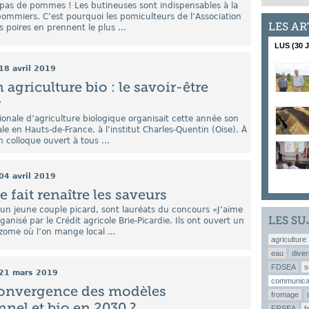
, pas de pommes ! Les butineuses sont indispensables à la
 pommiers. C’est pourquoi les pomiculteurs de l’Association
LES AR
poires en prennent le plus ...
LUS (30 
18 avril 2019
agriculture bio : le savoir-être
r
ionale d’agriculture biologique organisait cette année son
e en Hauts-de-France, à l’institut Charles-Quentin (Oise). À
 colloque ouvert à tous ...
04 avril 2019
 fait renaître les saveurs
 un jeune couple picard, sont lauréats du concours «J’aime
LES SU
ganisé par le Crédit agricole Brie-Picardie. Ils ont ouvert un
zome où l’on mange local ...
agriculture
eau
diver
FDSEA
s
21 mars 2019
communica
convergence des modèles
fromage
nel et bio en 2030 ?
FRSEA
f