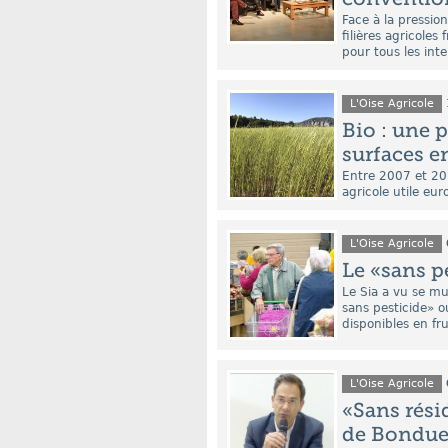
Face à la pressio
filières agricoles
pour tous les inte
L'Oise Agricole
Bio : une 
surfaces e
Entre 2007 et 20
agricole utile eu
L'Oise Agricole
Le «sans p
Le Sia a vu se mu
sans pesticide» o
disponibles en fru
L'Oise Agricole
«Sans résid
de Bondue