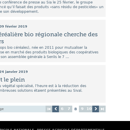
e conférence de presse au Sia le 25 février, le groupe
cé qu’il faisait des produits «sans résidu de pesticides» un
de son développement.
09 février 2019
céréalière bio régionale cherche des
rs
ops bio céréales), née en 2011 pour mutualiser la
mise en marché des produits biologiques des coopératives
 son assemblée générale à Senlis le 7 ...
24 janvier 2019
t le plein
du végétal spécialisé, l’heure est à la réduction des
mbreuses solutions étaient présentées au Sival.
6
7
9
10
8
age