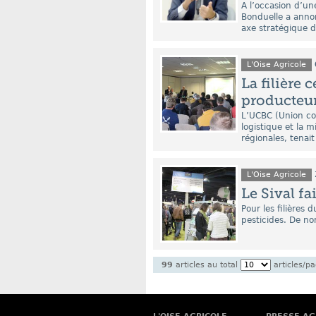
A l’occasion d’un
Bonduelle a annon
axe stratégique 
L'Oise Agricole
La filière 
producteu
L’UCBC (Union co
logistique et la 
régionales, tenait
L'Oise Agricole
Le Sival fai
Pour les filières 
pesticides. De no
99
articles au total
articles/p