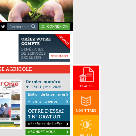
CONNEXION
Rechercher
ISE AGRICOLE
Dernier numéro
LÉGALES
N° 17421 | mai 2026
Edition de la semaine
Anciens numéros
OFFRE D’ESSAI
NOS TITRES
1 N° GRATUIT
Bénéficiez de l’offre
ABONNEZ-VOUS
MÉTÉO