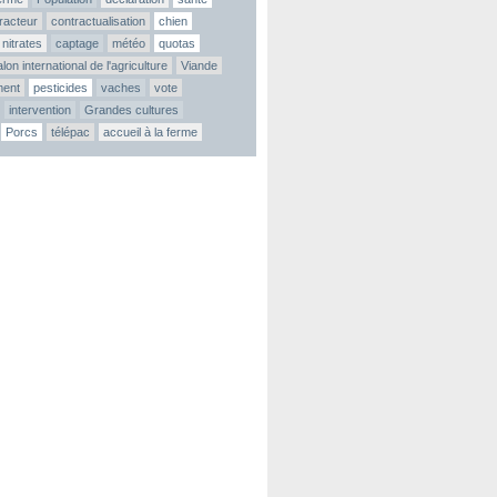
tracteur
contractualisation
chien
nitrates
captage
météo
quotas
lon international de l'agriculture
Viande
ment
pesticides
vaches
vote
intervention
Grandes cultures
Porcs
télépac
accueil à la ferme