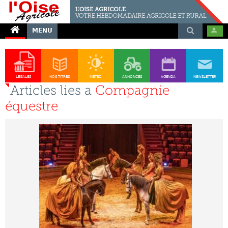
MENU
LÉGALES
NOS TITRES
MÉTÉO
ANNONCES
AGENDA
NEWSLETTER
Articles lies a
Compagnie
équestre