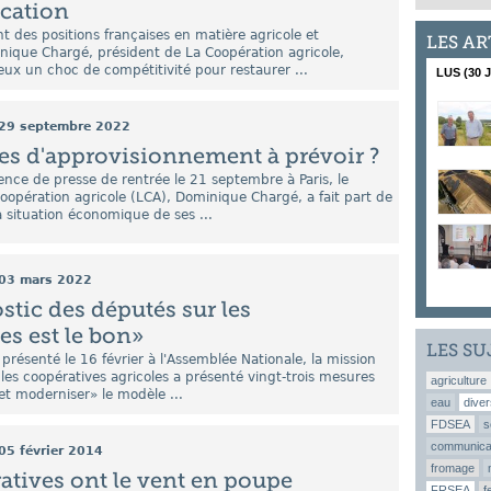
ication
nt des positions françaises en matière agricole et
LES AR
nique Chargé, président de La Coopération agricole,
eux un choc de compétitivité pour restaurer ...
LUS (30 
29 septembre 2022
es d'approvisionnement à prévoir ?
ence de presse de rentrée le 21 septembre à Paris, le
oopération agricole (LCA), Dominique Chargé, a fait part de
a situation économique de ses ...
03 mars 2022
stic des députés sur les
es est le bon»
LES SU
présenté le 16 février à l'Assemblée Nationale, la mission
 les coopératives agricoles a présenté vingt-trois mesures
agriculture
et moderniser» le modèle ...
eau
diver
FDSEA
s
communica
05 février 2014
fromage
atives ont le vent en poupe
FRSEA
f