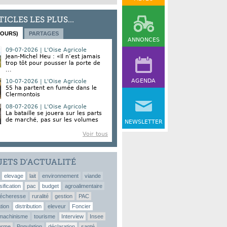
TICLES LES PLUS...
JOURS)
PARTAGES
ANNONCES
09-07-2026 | L'Oise Agricole
Jean-Michel Heu : «Il n’est jamais
trop tôt pour pousser la porte de
...
AGENDA
10-07-2026 | L'Oise Agricole
55 ha partent en fumée dans le
Clermontois
08-07-2026 | L'Oise Agricole
La bataille se jouera sur les parts
de marché, pas sur les volumes
NEWSLETTER
Voir tous
JETS D’ACTUALITÉ
elevage
lait
environnement
viande
sification
pac
budget
agroalimentaire
écheresse
ruralité
gestion
PAC
tion
distribution
eleveur
Foncier
machinisme
tourisme
Interview
Insee
erme
Population
déclaration
santé