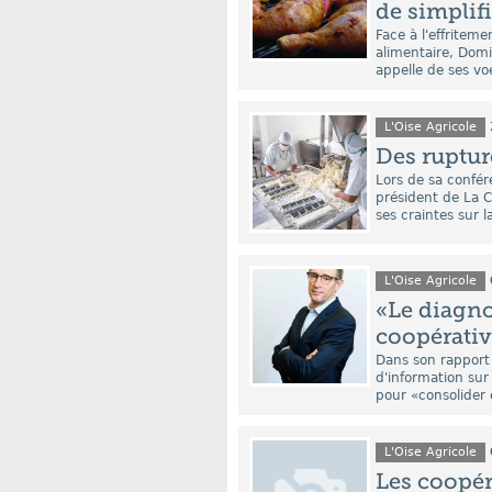
de simplif
Face à l'effriteme
alimentaire, Domi
appelle de ses vo
L'Oise Agricole
Des ruptur
Lors de sa confér
président de La C
ses craintes sur l
L'Oise Agricole
«Le diagno
coopérativ
Dans son rapport 
d'information sur
pour «consolider 
L'Oise Agricole
Les coopér