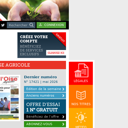
CONNEXION
Rechercher
ISE AGRICOLE
Dernier numéro
LÉGALES
N° 17421 | mai 2026
Edition de la semaine
Anciens numéros
OFFRE D’ESSAI
NOS TITRES
1 N° GRATUIT
Bénéficiez de l’offre
ABONNEZ-VOUS
MÉTÉO