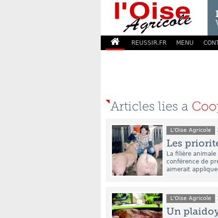
REUSSIR.FR
MENU
CON
Articles lies a
Coop
L'Oise Agricole
Les priorit
La filière animal
conférence de pre
aimerait applique
L'Oise Agricole
Un plaidoy