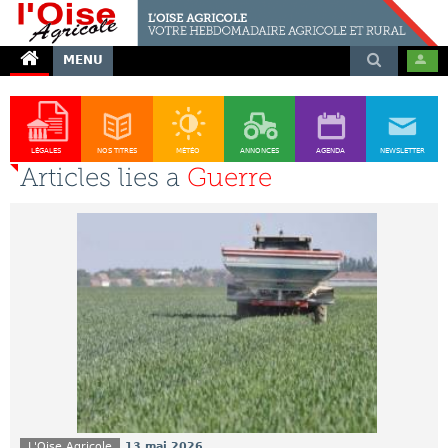
MENU
LÉGALES
NOS TITRES
MÉTÉO
ANNONCES
AGENDA
NEWSLETTER
Articles lies a
Guerre
L'Oise Agricole
13 mai 2026