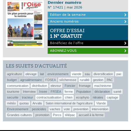
Dernier numéro
N° 17421 | mai 2026
Edition de la semaine
Anciens numéros
OFFRE D’ESSAI
1 N° GRATUIT
Bénéficiez de l’offre
ABONNEZ-VOUS
LES SUJETS D’ACTUALITÉ
agriculture
elevage
lait
environnement
viande
eau
diversification
pac
budget
agroalimentaire
FDSEA
sécheresse
ruralité
gestion
PAC
communication
distribution
eleveur
Foncier
fromage
machinisme
tourisme
Interview
Insee
FRSEA
ferme
Population
déclaration
santé
securite
tracteur
contractualisation
chien
ecophyto
nitrates
captage
météo
quotas
Arvalis
Salon international de l'agriculture
Viande
Environnement
pesticides
vaches
vote
prevention
intervention
Grandes cultures
promotion
Porcs
télépac
accueil à la ferme