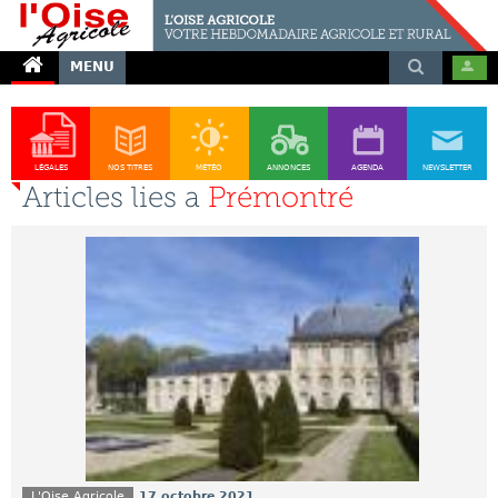
MENU
LÉGALES
NOS TITRES
MÉTÉO
ANNONCES
AGENDA
NEWSLETTER
Articles lies a
Prémontré
L'Oise Agricole
17 octobre 2021