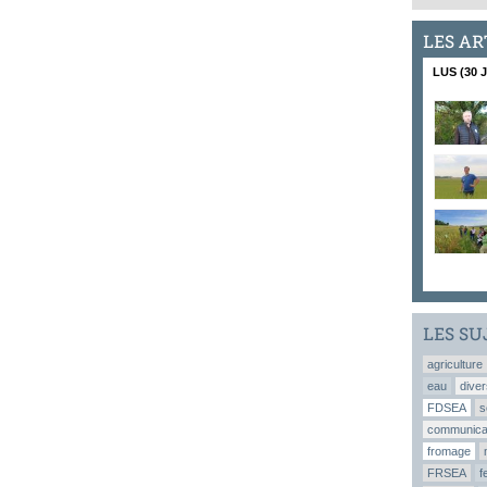
LES AR
LUS (30 
LES SU
agriculture
eau
diver
FDSEA
s
communica
fromage
FRSEA
f