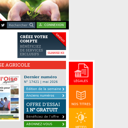
CONNEXION
Rechercher
ISE AGRICOLE
Dernier numéro
LÉGALES
N° 17421 | mai 2026
Edition de la semaine
Anciens numéros
OFFRE D’ESSAI
NOS TITRES
1 N° GRATUIT
Bénéficiez de l’offre
ABONNEZ-VOUS
MÉTÉO