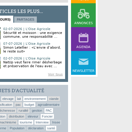
TICLES LES PLUS...
JOURS)
PARTAGES
ANNONCES
02-07-2026 | L'Oise Agricole
Sécurité et moisson : une exigence
commune, une responsabilité ...
07-07-2026 | L'Oise Agricole
AGENDA
Simon Letellier : «L’envie d’abord,
le reste suit»
02-07-2026 | L'Oise Agricole
NatUp veut faire rimer désherbage
et préservation de l'eau avec ...
NEWSLETTER
Voir tous
JETS D’ACTUALITÉ
elevage
lait
environnement
viande
sification
pac
budget
agroalimentaire
écheresse
ruralité
gestion
PAC
tion
distribution
eleveur
Foncier
machinisme
tourisme
Interview
Insee
erme
Population
déclaration
santé