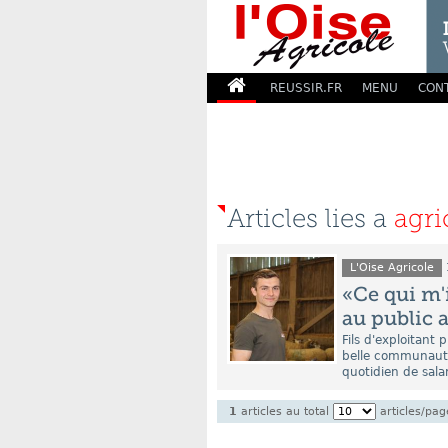
REUSSIR.FR
MENU
CON
Articles lies a
agri
L'Oise Agricole
«Ce qui m'
au public 
Fils d'exploitant
belle communauté 
quotidien de salar
1
articles au total
articles/pag