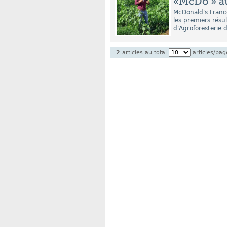
«McDo'» au
McDonald's Franc
les premiers résul
d'Agroforesterie d
2
articles au total
articles/pag