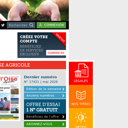
CONNEXION
Rechercher
ISE AGRICOLE
Dernier numéro
LÉGALES
N° 17421 | mai 2026
Edition de la semaine
Anciens numéros
OFFRE D’ESSAI
NOS TITRES
1 N° GRATUIT
Bénéficiez de l’offre
ABONNEZ-VOUS
MÉTÉO