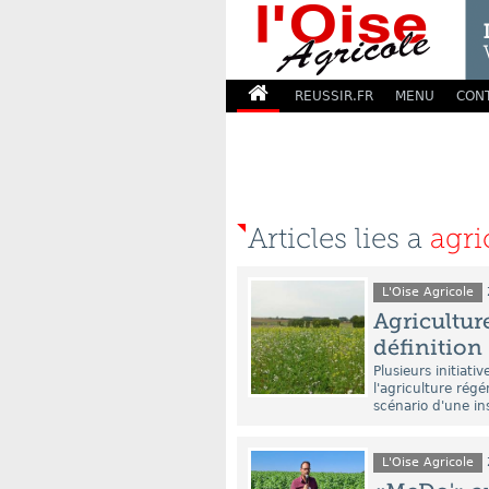
REUSSIR.FR
MENU
CON
Articles lies a
agri
L'Oise Agricole
Agriculture
définition
Plusieurs initiati
l'agriculture rég
scénario d'une insc
L'Oise Agricole