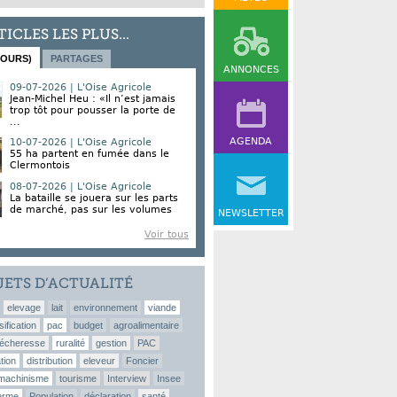
TICLES LES PLUS...
JOURS)
PARTAGES
ANNONCES
09-07-2026 | L'Oise Agricole
Jean-Michel Heu : «Il n’est jamais
trop tôt pour pousser la porte de
...
AGENDA
10-07-2026 | L'Oise Agricole
55 ha partent en fumée dans le
Clermontois
08-07-2026 | L'Oise Agricole
La bataille se jouera sur les parts
de marché, pas sur les volumes
NEWSLETTER
Voir tous
JETS D’ACTUALITÉ
elevage
lait
environnement
viande
sification
pac
budget
agroalimentaire
écheresse
ruralité
gestion
PAC
tion
distribution
eleveur
Foncier
machinisme
tourisme
Interview
Insee
erme
Population
déclaration
santé