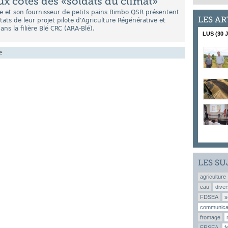
x côtés des «soldats du climat»
e et son fournisseur de petits pains Bimbo QSR présentent
LES AR
tats de leur projet pilote d'Agriculture Régénérative et
ans la filière Blé CRC (ARA-Blé).
LUS (30 
e
LES SU
agriculture
eau
diver
FDSEA
s
communica
fromage
FRSEA
f