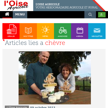
MENU
LÉGALES
NOS TITRES
MÉTÉO
ANNONCES
AGENDA
NEWSLETTER
Articles lies a
chèvre
L'Oise Agricole
09 octobre 2023