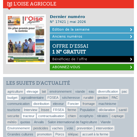
L'OISE AGRICOLE
Dernier numéro
N° 17421 | mai 2026
Edition de la semaine
Anciens numéros
OFFRE D’ESSAI
1 N° GRATUIT
Bénéficiez de l’offre
ABONNEZ-VOUS
LES SUJETS D’ACTUALITÉ
agriculture
elevage
lait
environnement
viande
eau
diversification
pac
budget
agroalimentaire
FDSEA
sécheresse
ruralité
gestion
PAC
communication
distribution
eleveur
Foncier
fromage
machinisme
tourisme
Interview
Insee
FRSEA
ferme
Population
déclaration
santé
securite
tracteur
contractualisation
chien
ecophyto
nitrates
captage
météo
quotas
Arvalis
Salon international de l'agriculture
Viande
Environnement
pesticides
vaches
vote
prevention
intervention
Grandes cultures
promotion
Porcs
télépac
accueil à la ferme