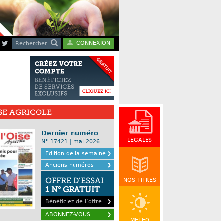
CONNEXION
Rechercher
ISE AGRICOLE
Dernier numéro
LÉGALES
N° 17421 | mai 2026
Edition de la semaine
Anciens numéros
OFFRE D’ESSAI
NOS TITRES
1 N° GRATUIT
Bénéficiez de l’offre
ABONNEZ-VOUS
MÉTÉO