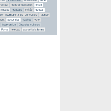
tracteur
contractualisation
chien
nitrates
captage
météo
quotas
lon international de l'agriculture
Viande
ment
pesticides
vaches
vote
intervention
Grandes cultures
Porcs
télépac
accueil à la ferme