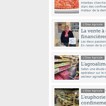
Interbev cherche 
stars des confinem
moteur de la dem
L'Oise Agricole
La vente à
financière
Les deux passions
En raison de la c
L'Oise Agricole
L’agroalime
Selon une étude 
opérateur sur le 
secteur agroalimen
L'Oise Agricole
L’euphorie
confineme