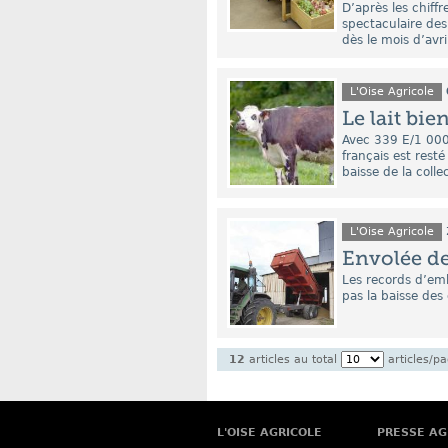
D’après les chiffr
spectaculaire des
dès le mois d’avr
L'Oise Agricole
Le lait bi
Avec 339 E/1 000 
français est rest
baisse de la coll
L'Oise Agricole
Envolée de
Les records d’em
pas la baisse des
12
articles au total
articles/p
L'OISE AGRICOLE
PRESSE AG