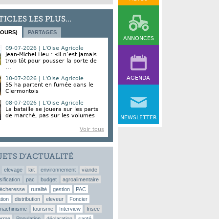
TICLES LES PLUS...
JOURS)
PARTAGES
ANNONCES
09-07-2026 | L'Oise Agricole
Jean-Michel Heu : «Il n’est jamais
trop tôt pour pousser la porte de
...
AGENDA
10-07-2026 | L'Oise Agricole
55 ha partent en fumée dans le
Clermontois
08-07-2026 | L'Oise Agricole
La bataille se jouera sur les parts
de marché, pas sur les volumes
NEWSLETTER
Voir tous
JETS D’ACTUALITÉ
elevage
lait
environnement
viande
sification
pac
budget
agroalimentaire
écheresse
ruralité
gestion
PAC
tion
distribution
eleveur
Foncier
machinisme
tourisme
Interview
Insee
erme
Population
déclaration
santé