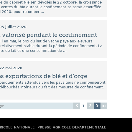
es du cabinet Nielsen dévoilés le 22 octobre, la croissance
 ventes du bio durant le confinement se serait essoufflée
il 2020, pour retomber ...
05 juillet 2020
en valorisé pendant le confinement
l en mai, le prix du lait de vache payé aux éleveurs
é relativement stable durant la période de confinement. La
ecte de lait et une consommation de ...
22 mai 2020
s exportations de blé et d’orge
barquements attendus vers les pays tiers ne compenseront
 débouchés intérieurs du fait des mesures de confinement.
2
1
age
RICOLE NATIONALE
PRESSE AGRICOLE DÉPARTEMENTALE