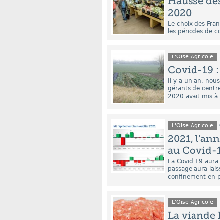
Hausse des
2020
Le choix des Fran
les périodes de 
L'Oise Agricole
Covid-19 :
Il y a un an, nou
gérants de centr
2020 avait mis à m
L'Oise Agricole
2021, l’ann
au Covid-
La Covid 19 aura 
passage aura lais
confinement en par
L'Oise Agricole
La viande 