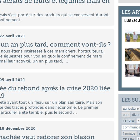
 achats de fruits et légumes frais en
LES AR
çais s’est porté sur des produits qui se conservent durant
confinement.
LUS (30 
22 avril 2021
 un an plus tard, comment vont-ils ?
s nous étions intéressés à ces maraîchers, horticulteurs,
es équestres pour voir en quoi le confinement de mars
al leur activité. Un an plus tard, ...
05 avril 2021
ée du rebond après la crise 2020 liée
19
LES SU
été avant tout un fléau sur un plan sanitaire. Mais son
sé des traces profondes dans l’économie. Le premier
agriculture
ticulier a été terrible, puis le second ...
eau
diver
FDSEA
s
communica
18 décembre 2020
fromage
hachée veut redorer son blason
FRSEA
f