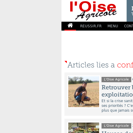
REUSSIR.FR
MENU
CON
Articles lies a
con
L'Oise Agricole
Retrouver 
exploitati
Et si la crise san
ses priorités ? C’
plus que jamais s
L'Oise Agricole