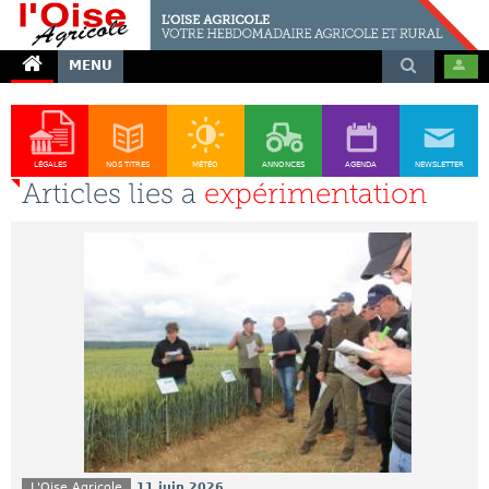
MENU
LÉGALES
NOS TITRES
MÉTÉO
ANNONCES
AGENDA
NEWSLETTER
Articles lies a
expérimentation
L'Oise Agricole
11 juin 2026