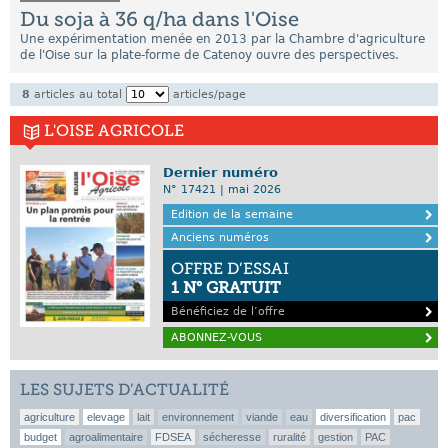
Du soja à 36 q/ha dans l'Oise
Une expérimentation menée en 2013 par la Chambre d'agriculture
de l'Oise sur la plate-forme de Catenoy ouvre des perspectives.
8
articles au total
articles/page
L'OISE AGRICOLE
Dernier numéro
N° 17421 | mai 2026
Edition de la semaine
Anciens numéros
OFFRE D’ESSAI
1 N° GRATUIT
Bénéficiez de l’offre
ABONNEZ-VOUS
LES SUJETS D’ACTUALITÉ
agriculture
elevage
lait
environnement
viande
eau
diversification
pac
budget
agroalimentaire
FDSEA
sécheresse
ruralité
gestion
PAC