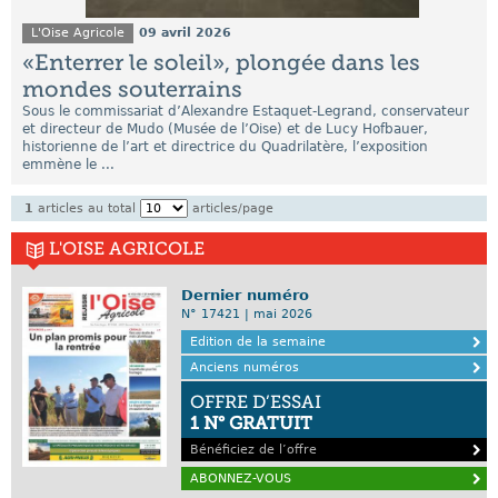
L'Oise Agricole
09 avril 2026
«Enterrer le soleil», plongée dans les
mondes souterrains
Sous le commissariat d’Alexandre Estaquet-Legrand, conservateur
et directeur de Mudo (Musée de l’Oise) et de Lucy Hofbauer,
historienne de l’art et directrice du Quadrilatère, l’exposition
emmène le ...
1
articles au total
articles/page
L'OISE AGRICOLE
Dernier numéro
N° 17421 | mai 2026
Edition de la semaine
Anciens numéros
OFFRE D’ESSAI
1 N° GRATUIT
Bénéficiez de l’offre
ABONNEZ-VOUS