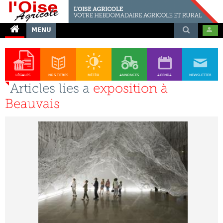
MENU
LÉGALES
NOS TITRES
MÉTÉO
ANNONCES
AGENDA
NEWSLETTER
Articles lies a
exposition à
Beauvais