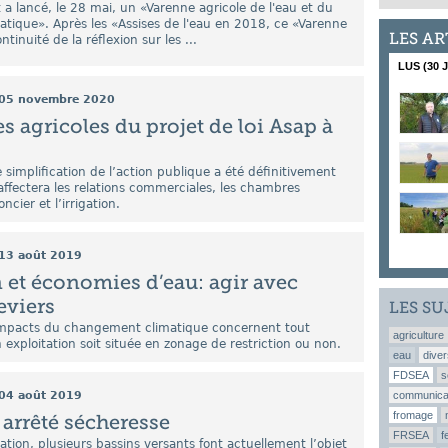
 lancé, le 28 mai, un «Varenne agricole de l'eau et du
tique». Après les «Assises de l'eau en 2018, ce «Varenne
LES AR
ntinuité de la réflexion sur les ...
LUS (30 
05 novembre 2020
s agricoles du projet de loi Asap à
e simplification de l’action publique a été définitivement
affectera les relations commerciales, les chambres
oncier et l’irrigation.
13 août 2019
n et économies d’eau: agir avec
eviers
LES SU
 impacts du changement climatique concernent tout
agriculture
 exploitation soit située en zonage de restriction ou non.
eau
diver
FDSEA
s
04 août 2019
communica
fromage
arrêté sécheresse
FRSEA
f
ation, plusieurs bassins versants font actuellement l’objet