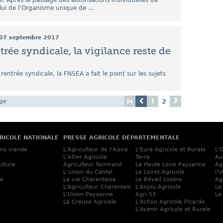
e. Après le passage des autorisations individuelles de
ui de l’Organisme unique de ...
07 septembre 2017
trée syndicale, la vigilance reste de
 rentrée syndicale, la FNSEA a fait le point sur les sujets
1
2
age
RICOLE NATIONALE
PRESSE AGRICOLE DÉPARTEMENTALE
ins viande
L'Agriculteur de l'Aisne
L'Eure Agricole et Rurale
L'
L'Allier Agricole
Terra
Au
ulture
Agriculteur Normand
La Haute Loire Paysanne
Ag
L’union du Cantal
Le Loiret Agricole
l'
ne
La vie Charentaise
Le Réveil Lozère
Ag
L'Agriculteur Charentais
L'Anjou Agricole
Le
L'Union Paysanne
Agri 53
La
La Creuse Agricole
L'Action Agricole Picarde
L'Avenir Agricole et Rurale