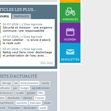
TICLES LES PLUS...
JOURS)
PARTAGES
ANNONCES
02-07-2026 | L'Oise Agricole
Sécurité et moisson : une exigence
commune, une responsabilité ...
07-07-2026 | L'Oise Agricole
AGENDA
Simon Letellier : «L’envie d’abord,
le reste suit»
02-07-2026 | L'Oise Agricole
NatUp veut faire rimer désherbage
et préservation de l'eau avec ...
NEWSLETTER
Voir tous
JETS D’ACTUALITÉ
elevage
lait
environnement
viande
sification
pac
budget
agroalimentaire
écheresse
ruralité
gestion
PAC
tion
distribution
eleveur
Foncier
machinisme
tourisme
Interview
Insee
erme
Population
déclaration
santé