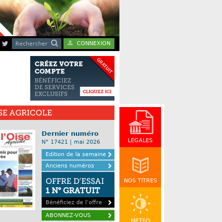
CONNEXION
Rechercher
ISE AGRICOLE
Dernier numéro
LÉGALES
N° 17421 | mai 2026
Edition de la semaine
Anciens numéros
OFFRE D’ESSAI
NOS TITRES
1 N° GRATUIT
Bénéficiez de l’offre
ABONNEZ-VOUS
MÉTÉO