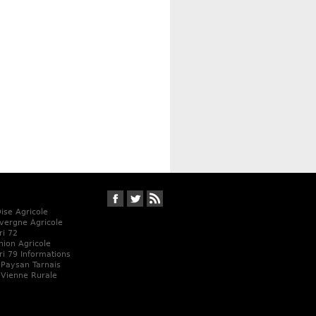
Suivez-nous sur Facebook
Suivez-nous sur Twitter
RSS
Oise Agricole
vergne Agricole
ri 72
Union Agricole
ri 79 Informations
 Paysan Tarnais
 Vienne Rurale