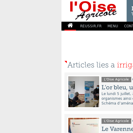
REUSSIR.FR
MENU
CON
Articles lies a
irri
L'Oise Agricole
L’or bleu,
Le lundi 5 juillet
organismes ainsi 
Schéma d’aménage
L'Oise Agricole
Le Varenne