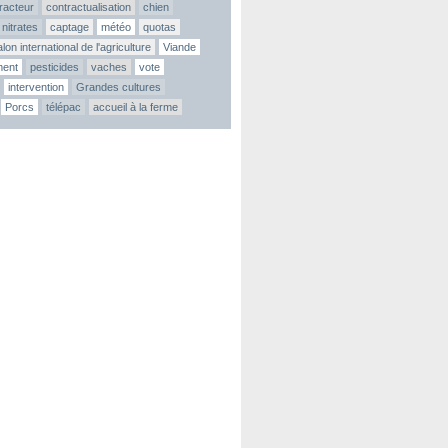
tracteur
contractualisation
chien
nitrates
captage
météo
quotas
lon international de l'agriculture
Viande
ment
pesticides
vaches
vote
intervention
Grandes cultures
Porcs
télépac
accueil à la ferme