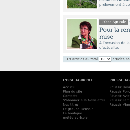
bassin de l’Arond
prélèvement à cel
L'Oise Agricole
Pour la ren
mise
A l’occasion de la
d’actualité.
19
articles au total
articles/p
L'OISE AGRICOLE
PRESSE AG
Accueil
Réussir Bov
Plan du site
Réussir Porc
Contacts
Réussir Avic
S'abonner à la Newsletter
Réussir Lait
Nos titres
Réussir Vig
Le groupe Reussir
La boutique
météo agricole