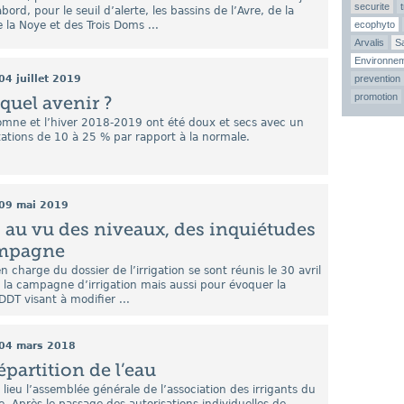
securite
abord, pour le seuil d’alerte, les bassins de l’Avre, de la
la Noye et des Trois Doms ...
ecophyto
Arvalis
Sa
Environne
04 juillet 2019
prevention
promotion
 quel avenir ?
tomne et l’hiver 2018-2019 ont été doux et secs avec un
itations de 10 à 25 % par rapport à la normale.
09 mai 2019
 : au vu des niveaux, des inquiétudes
ampagne
n charge du dossier de l’irrigation se sont réunis le 30 avril
 la campagne d’irrigation mais aussi pour évoquer la
DDT visant à modifier ...
04 mars 2018
partition de l’eau
 lieu l’assemblée générale de l’association des irrigants du