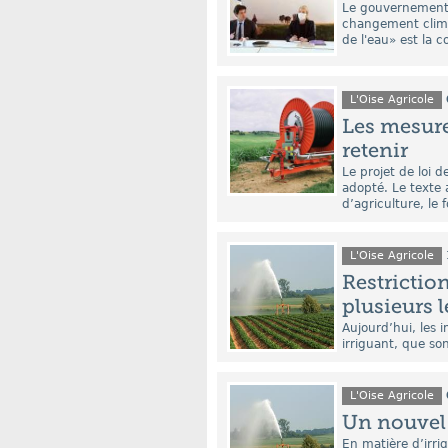
Le gouvernement a
changement clima
de l'eau» est la co
L'Oise Agricole
Les mesure
retenir
Le projet de loi d
adopté. Le texte 
d’agriculture, le f
L'Oise Agricole
Restrictio
plusieurs l
Aujourd’hui, les
irriguant, que son
L'Oise Agricole
Un nouvel 
En matière d’irrig