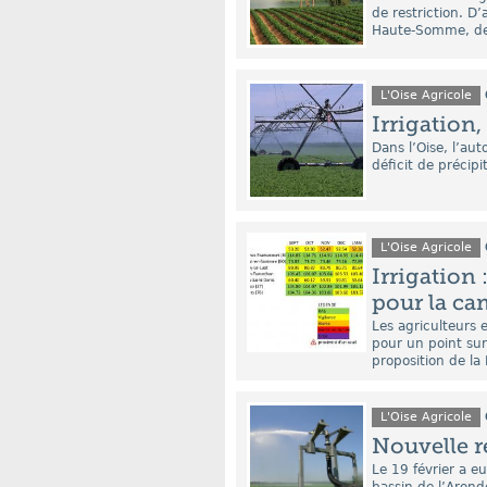
de restriction. D’
Haute-Somme, de 
L'Oise Agricole
Irrigation,
Dans l’Oise, l’au
déficit de précip
L'Oise Agricole
Irrigation
pour la c
Les agriculteurs e
pour un point sur
proposition de la 
L'Oise Agricole
Nouvelle ré
Le 19 février a eu