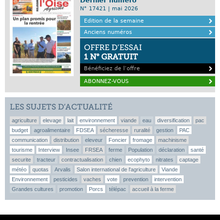
Dernier numéro
N° 17421 | mai 2026
Edition de la semaine
Anciens numéros
OFFRE D’ESSAI
1 N° GRATUIT
Bénéficiez de l’offre
ABONNEZ-VOUS
LES SUJETS D’ACTUALITÉ
agriculture
elevage
lait
environnement
viande
eau
diversification
pac
budget
agroalimentaire
FDSEA
sécheresse
ruralité
gestion
PAC
communication
distribution
eleveur
Foncier
fromage
machinisme
tourisme
Interview
Insee
FRSEA
ferme
Population
déclaration
santé
securite
tracteur
contractualisation
chien
ecophyto
nitrates
captage
météo
quotas
Arvalis
Salon international de l'agriculture
Viande
Environnement
pesticides
vaches
vote
prevention
intervention
Grandes cultures
promotion
Porcs
télépac
accueil à la ferme