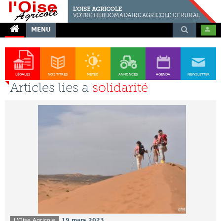
MENU
LÉGALES
NOS TITRES
MÉTÉO
ANNONCES
AGENDA
NEWSLETTER
Articles lies a
solidarité
L'Oise Agricole
19 mars 2023