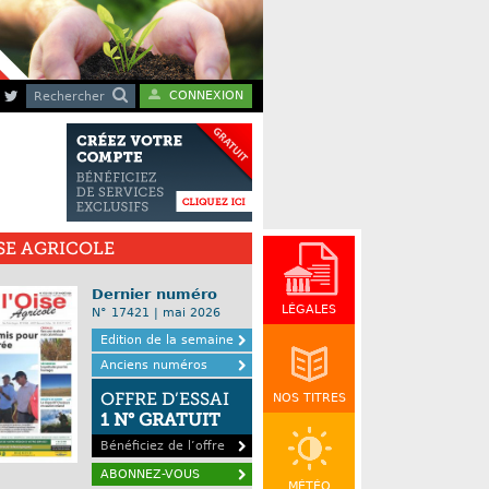
CONNEXION
Rechercher
ISE AGRICOLE
Dernier numéro
LÉGALES
N° 17421 | mai 2026
Edition de la semaine
Anciens numéros
OFFRE D’ESSAI
NOS TITRES
1 N° GRATUIT
Bénéficiez de l’offre
ABONNEZ-VOUS
MÉTÉO