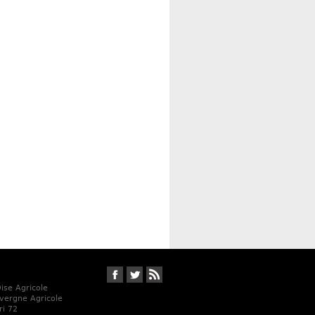
Suivez-nous sur Facebook
Suivez-nous sur Twitter
RSS
Oise Agricole
vergne Agricole
ri 72