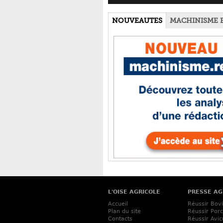
NOUVEAUTES
MACHINISME 
L'OISE AGRICOLE
PRESSE AG
Accueil
Réussir Bov
Plan du site
Réussir Porc
Contacts
Réussir Avic