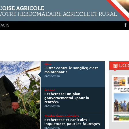
TACTS
Oise
L'O
Lutter contre le sanglier, c’est
maintenant !
06/08/2026
France
Sécheresse: un plan
gouvernemental «pour la
rentrée»
06/08/2026
Productions animales
Sécheresse et canicules :
inquiétudes pour les fourrages
06/08/2026