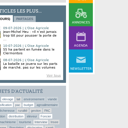
TICLES LES PLUS...
JOURS)
PARTAGES
ANNONCES
09-07-2026 | L'Oise Agricole
Jean-Michel Heu : «Il n’est jamais
trop tôt pour pousser la porte de
...
AGENDA
10-07-2026 | L'Oise Agricole
55 ha partent en fumée dans le
Clermontois
08-07-2026 | L'Oise Agricole
La bataille se jouera sur les parts
de marché, pas sur les volumes
NEWSLETTER
Voir tous
JETS D’ACTUALITÉ
elevage
lait
environnement
viande
sification
pac
budget
agroalimentaire
écheresse
ruralité
gestion
PAC
tion
distribution
eleveur
Foncier
machinisme
tourisme
Interview
Insee
erme
Population
déclaration
santé