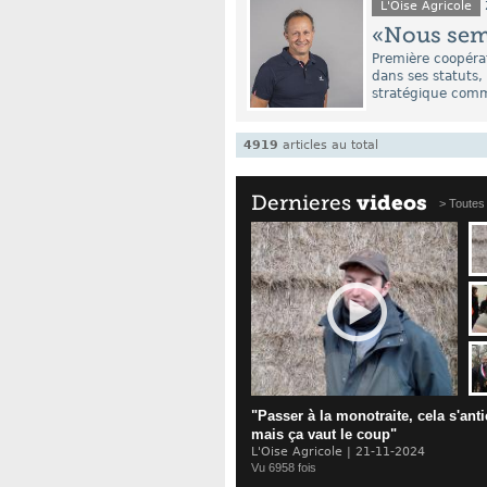
L'Oise Agricole
«Nous sem
Première coopéra
dans ses statuts,
stratégique commu
4919
articles
au total
Dernieres
videos
> Toutes
"Passer à la monotraite, cela s'anti
mais ça vaut le coup"
L'Oise Agricole | 21-11-2024
Vu 6958 fois