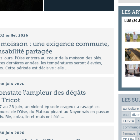
LES AR
LUS (30 
02 juillet 2026
t moisson : une exigence commune,
sabilité partagée
s jours, l'Oise entrera au coeur de la moisson des blés.
s dernières années, les températures seront élevées,
s. Cette période est décisive : elle ...
30 juin 2026
constate l'ampleur des dégâts
 Tricot
LES SU
7 au 28 juin, un violent épisode orageux a ravagé les
agriculture
ouest de l'Oise, du Plateau picard au Noyonnais en passant
eau
diver
. Blé, colza, lin et maïs ont été ...
FDSEA
s
communica
30 juin 2026
fromage
FRSEA
f