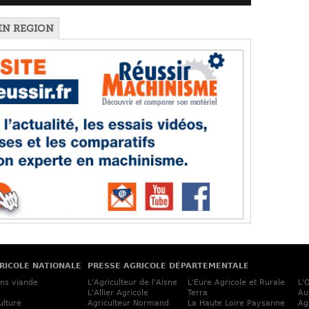
EN REGION
RICOLE NATIONALE
PRESSE AGRICOLE DÉPARTEMENTALE
ins viande
L'Agriculteur de l'Aisne
L'Eure Agricole et Rurale
L'
L'Allier Agricole
Terra
Au
ulture
Agriculteur Normand
La Haute Loire Paysanne
Ag