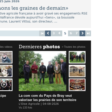
25 juin 2026
ons les graines de demain»
tive agricole française à avoir gravé ses engagements RSE
 Valfrance dévoile aujourd'hui «Sens», sa boussole
ne. Laurent Vittoz, son directeur, ...
3
4
6
7
5
Dernieres
photos
 les videos
> Toutes les photos
cipe
La com com du Pays de Bray veut
valoriser les prairies de son territoire
L'Oise Agricole | 04-08-2026
Vu 133 fois