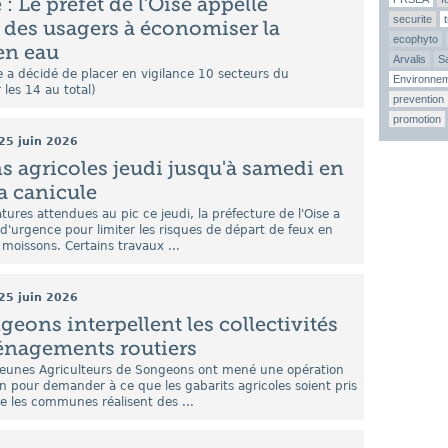
: Le préfet de l’Oise appelle
securite
 des usagers à économiser la
ecophyto
en eau
Arvalis
Sa
se a décidé de placer en vigilance 10 secteurs du
Environne
les 14 au total)
prevention
promotion
25 juin 2026
ns agricoles jeudi jusqu'à samedi en
la canicule
ures attendues au pic ce jeudi, la préfecture de l'Oise a
d'urgence pour limiter les risques de départ de feux en
 moissons. Certains travaux ...
25 juin 2026
geons interpellent les collectivités
énagements routiers
 Jeunes Agriculteurs de Songeons ont mené une opération
 pour demander à ce que les gabarits agricoles soient pris
e les communes réalisent des ...