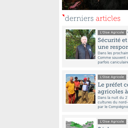
derniers
articles
L'Oise Agricole
Sécurité e
une respon
Dans les prochain
Comme souvent ce
parfois caniculaire
L'Oise Agricole
Le préfet 
agricoles à
Dans la nuit du 2
cultures du nord-
par le Compiégnois
L'Oise Agricole