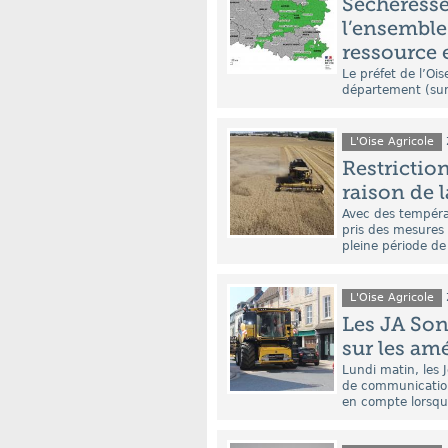
Sécheresse 
l’ensemble
ressource 
Le préfet de l’Oi
département (sur 
L'Oise Agricole
Restrictio
raison de 
Avec des températ
pris des mesures 
pleine période de
L'Oise Agricole
Les JA Son
sur les am
Lundi matin, les
de communication
en compte lorsqu