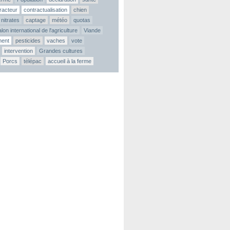
tracteur
contractualisation
chien
nitrates
captage
météo
quotas
lon international de l'agriculture
Viande
ment
pesticides
vaches
vote
intervention
Grandes cultures
Porcs
télépac
accueil à la ferme