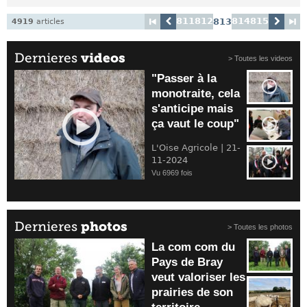
811
812
814
815
813
4919
articles
Dernieres
videos
> Toutes les videos
"Passer à la
monotraite, cela
s'anticipe mais
ça vaut le coup"
L'Oise Agricole | 21-
11-2024
Vu 6969 fois
Dernieres
photos
> Toutes les photos
La com com du
Pays de Bray
veut valoriser les
prairies de son