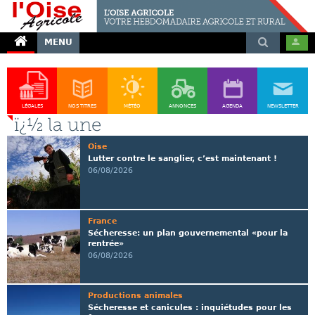
MENU
LÉGALES
NOS TITRES
MÉTÉO
ANNONCES
AGENDA
NEWSLETTER
ï¿½ la une
Oise
Lutter contre le sanglier, c’est maintenant !
06/08/2026
France
Sécheresse: un plan gouvernemental «pour la
rentrée»
06/08/2026
Productions animales
Sécheresse et canicules : inquiétudes pour les