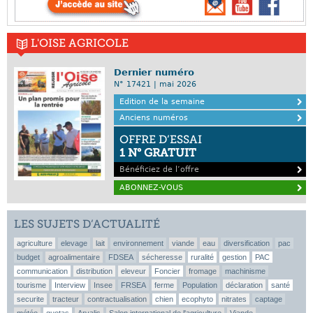
L'OISE AGRICOLE
Dernier numéro
N° 17421 | mai 2026
Edition de la semaine
Anciens numéros
OFFRE D’ESSAI
1 N° GRATUIT
Bénéficiez de l’offre
ABONNEZ-VOUS
LES SUJETS D’ACTUALITÉ
agriculture
elevage
lait
environnement
viande
eau
diversification
pac
budget
agroalimentaire
FDSEA
sécheresse
ruralité
gestion
PAC
communication
distribution
eleveur
Foncier
fromage
machinisme
tourisme
Interview
Insee
FRSEA
ferme
Population
déclaration
santé
securite
tracteur
contractualisation
chien
ecophyto
nitrates
captage