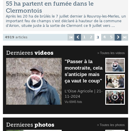
55 ha partent en fumée dans le
Clermontois
Après les 20 ha de brûlés le 7 juillet dernier à Rouvroy-les-Merles, un
important feu de champs s’est déclaré à hauteur de la commune
d'Airion, située juste à la sortie de Clermont ce 9 juillet vers ...
1
2
4
5
3
4919
articles
Dernieres
videos
> Toutes les videos
"Passer à la
monotraite, cela
s'anticipe mais
ça vaut le coup"
L'Oise Agricole | 21-
11-2024
Vu 6945 fois
Dernieres
photos
> Toutes les photos