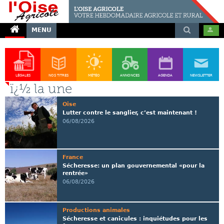
MENU
LÉGALES
NOS TITRES
MÉTÉO
ANNONCES
AGENDA
NEWSLETTER
ï¿½ la une
Oise
Lutter contre le sanglier, c’est maintenant !
06/08/2026
France
Sécheresse: un plan gouvernemental «pour la
rentrée»
06/08/2026
Productions animales
Sécheresse et canicules : inquiétudes pour les