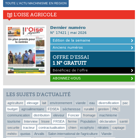
TOUTE L'ACTU MACHINISME EN REGION
L'OISE AGRICOLE
Dernier numéro
N° 17421 | mai 2026
Edition de la semaine
Anciens numéros
OFFRE D’ESSAI
1 N° GRATUIT
Bénéficiez de l’offre
ABONNEZ-VOUS
LES SUJETS D’ACTUALITÉ
agriculture
elevage
lait
environnement
viande
eau
diversification
pac
budget
agroalimentaire
FDSEA
sécheresse
ruralité
gestion
PAC
communication
distribution
eleveur
Foncier
fromage
machinisme
tourisme
Interview
Insee
FRSEA
ferme
Population
déclaration
santé
securite
tracteur
contractualisation
chien
ecophyto
nitrates
captage
météo
quotas
Arvalis
Salon international de l'agriculture
Viande