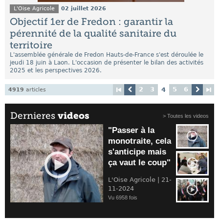
L'Oise Agricole
02 juillet 2026
Objectif 1er de Fredon : garantir la
pérennité de la qualité sanitaire du
territoire
L'assemblée générale de Fredon Hauts-de-France s'est déroulée le
jeudi 18 juin à Laon. L'occasion de présenter le bilan des activités
2025 et les perspectives 2026.
2
3
5
6
4
4919
articles
Dernieres
videos
> Toutes les videos
"Passer à la
monotraite, cela
s'anticipe mais
ça vaut le coup"
L'Oise Agricole | 21-
11-2024
Vu 6958 fois