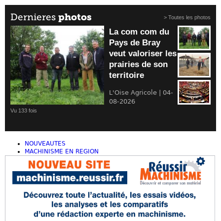
Dernieres
photos
> Toutes les photos
La com com du
Pays de Bray
veut valoriser les
prairies de son
territoire
L'Oise Agricole | 04-
08-2026
Vu 133 fois
NOUVEAUTES
MACHINISME EN REGION