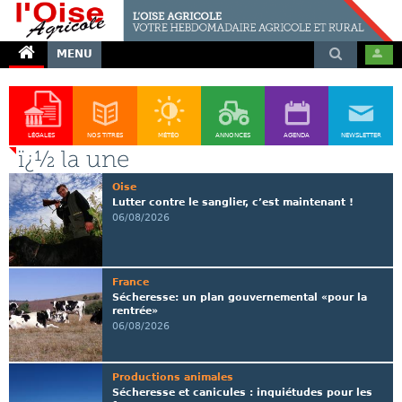
MENU
LÉGALES
NOS TITRES
MÉTÉO
ANNONCES
AGENDA
NEWSLETTER
ï¿½ la une
Oise
Lutter contre le sanglier, c’est maintenant !
06/08/2026
France
Sécheresse: un plan gouvernemental «pour la
rentrée»
06/08/2026
Productions animales
Sécheresse et canicules : inquiétudes pour les