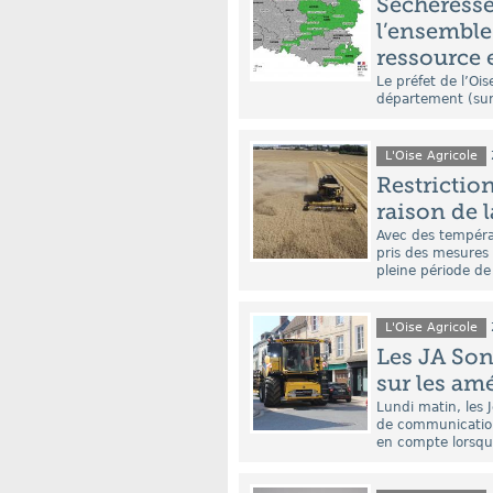
Sécheresse 
l’ensemble
ressource 
Le préfet de l’Oi
département (sur 
L'Oise Agricole
Restrictio
raison de 
Avec des températ
pris des mesures 
pleine période de
L'Oise Agricole
Les JA Son
sur les am
Lundi matin, les
de communication
en compte lorsqu