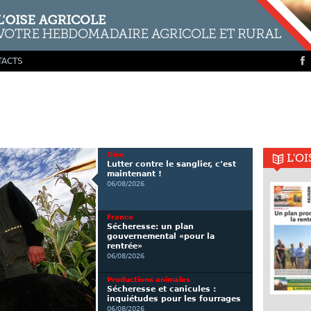
TACTS
Oise
L'O
Lutter contre le sanglier, c’est
maintenant !
06/08/2026
France
Sécheresse: un plan
gouvernemental «pour la
rentrée»
06/08/2026
Productions animales
Sécheresse et canicules :
inquiétudes pour les fourrages
06/08/2026