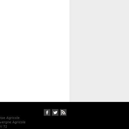
Suivez-nous sur Facebook
Suivez-nous sur Twitter
RSS
Oise Agricole
vergne Agricole
ri 72