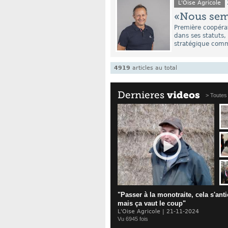
L'Oise Agricole
«Nous sem
Première coopéra
dans ses statuts,
stratégique commu
4919
articles
au total
Dernieres
videos
> Toutes
"Passer à la monotraite, cela s'anti
mais ça vaut le coup"
L'Oise Agricole | 21-11-2024
Vu 6945 fois