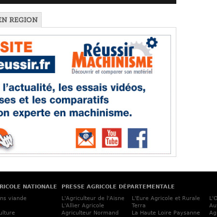
EN REGION
RICOLE NATIONALE
PRESSE AGRICOLE DÉPARTEMENTALE
ins viande
L'Agriculteur de l'Aisne
L'Eure Agricole et Rurale
L'
L'Allier Agricole
Terra
Au
ulture
Agriculteur Normand
La Haute Loire Paysanne
Ag