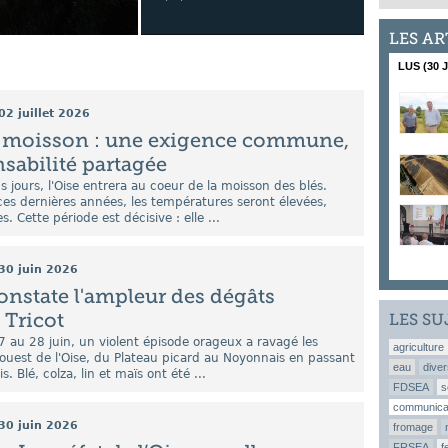
LES AR
LUS (30 
02 juillet 2026
t moisson : une exigence commune,
sabilité partagée
s jours, l'Oise entrera au coeur de la moisson des blés.
s dernières années, les températures seront élevées,
s. Cette période est décisive : elle ...
30 juin 2026
constate l'ampleur des dégâts
 Tricot
LES SU
7 au 28 juin, un violent épisode orageux a ravagé les
agriculture
ouest de l'Oise, du Plateau picard au Noyonnais en passant
eau
diver
. Blé, colza, lin et maïs ont été ...
FDSEA
s
communica
30 juin 2026
fromage
FRSEA
f