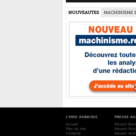
NOUVEAUTES
MACHINISME 
L'OISE AGRICOLE
PRESSE AG
Accueil
Réussir Bov
Plan du site
Réussir Porc
Contacts
Réussir Avic