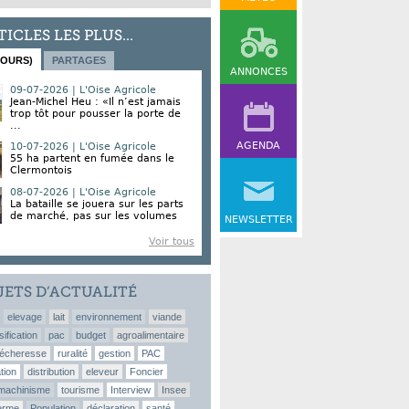
TICLES LES PLUS...
JOURS)
PARTAGES
ANNONCES
09-07-2026 | L'Oise Agricole
Jean-Michel Heu : «Il n’est jamais
trop tôt pour pousser la porte de
...
AGENDA
10-07-2026 | L'Oise Agricole
55 ha partent en fumée dans le
Clermontois
08-07-2026 | L'Oise Agricole
La bataille se jouera sur les parts
de marché, pas sur les volumes
NEWSLETTER
Voir tous
JETS D’ACTUALITÉ
elevage
lait
environnement
viande
sification
pac
budget
agroalimentaire
écheresse
ruralité
gestion
PAC
tion
distribution
eleveur
Foncier
machinisme
tourisme
Interview
Insee
erme
Population
déclaration
santé