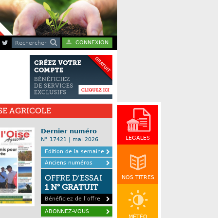
CONNEXION
Rechercher
ISE AGRICOLE
Dernier numéro
LÉGALES
N° 17421 | mai 2026
Edition de la semaine
Anciens numéros
OFFRE D’ESSAI
NOS TITRES
1 N° GRATUIT
Bénéficiez de l’offre
ABONNEZ-VOUS
MÉTÉO