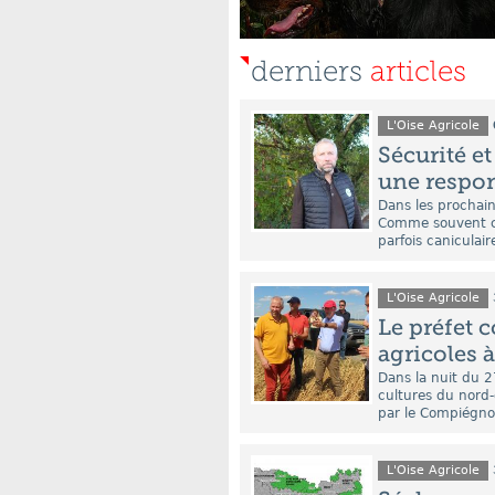
derniers
articles
L'Oise Agricole
Sécurité e
une respon
Dans les prochain
Comme souvent ce
parfois caniculaire
L'Oise Agricole
Le préfet 
agricoles à
Dans la nuit du 2
cultures du nord-
par le Compiégnois
L'Oise Agricole