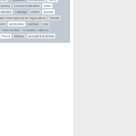
tracteur
contractualisation
chien
nitrates
captage
météo
quotas
lon international de l'agriculture
Viande
ment
pesticides
vaches
vote
intervention
Grandes cultures
Porcs
télépac
accueil à la ferme