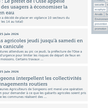
: Le préfet de l’Oise appelle
securite
 des usagers à économiser la
ecophyto
en eau
Arvalis
Sa
se a décidé de placer en vigilance 10 secteurs du
Environne
les 14 au total)
prevention
promotion
25 juin 2026
ns agricoles jeudi jusqu'à samedi en
la canicule
ures attendues au pic ce jeudi, la préfecture de l'Oise a
d'urgence pour limiter les risques de départ de feux en
 moissons. Certains travaux ...
25 juin 2026
geons interpellent les collectivités
énagements routiers
 Jeunes Agriculteurs de Songeons ont mené une opération
 pour demander à ce que les gabarits agricoles soient pris
e les communes réalisent des ...