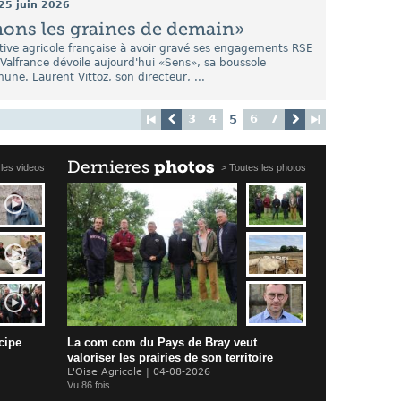
25 juin 2026
ons les graines de demain»
tive agricole française à avoir gravé ses engagements RSE
 Valfrance dévoile aujourd'hui «Sens», sa boussole
ne. Laurent Vittoz, son directeur, ...
3
4
6
7
5
Dernieres
photos
 les videos
> Toutes les photos
cipe
La com com du Pays de Bray veut
valoriser les prairies de son territoire
L'Oise Agricole | 04-08-2026
Vu 86 fois