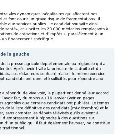
ontre «les dynamiques inégalitaires qui affectent nos
al et font courir un grave risque de fragmentation». Il
ble aux services publics. Le candidat souhaite ainsi
 de santé», et «inciter les 20.000 médecins remplaçants à
ations de cotisations et d’impôts », parallèlement à un
 un financement spécifique.
 de la gauche
x de la presse agricole départementale ou régionale qui a
tiel. Après avoir traité la primaire de la droite et du
idats, ses rédacteurs souhaité réaliser le même exercice
ept candidats ont donc été sollicités pour répondre aux
 a répondu de vive voix, la plupart ont donné leur accord
l’avoir fait, du moins au 16 janvier (voir en pages
s agricoles que certains candidats ont publiés). Le temps
on de la liste définitive des candidats (mi-décembre) et le
ier, sans compter les débats télévisés qu’ils avaient à
eu d’empressement à répondre à des questions sur
tion d’un public qui, il faut également l’avouer, ne constitue
 traditionnel.