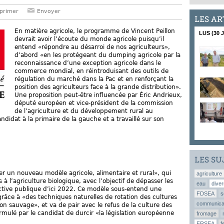
primer
Envoyer
LES AR
En matière agricole, le programme de Vincent Peillon
LUS (30 
devrait avoir l’écoute du monde agricole puisqu’il
entend «répondre au désarroi de nos agriculteurs»,
d’abord «en les protégeant du dumping agricole par la
reconnaissance d’une exception agricole dans le
commerce mondial, en réintroduisant des outils de
régulation du marché dans la Pac et en renforçant la
position des agriculteurs face à la grande distribution».
Une proposition peut-être influencée par Éric Andrieux,
député européen et vice-président de la commission
de l’agriculture et du développement rural au
ndidat à la primaire de la gauche et a travaillé sur son
LES SU
er un nouveau modèle agricole, alimentaire et rural», qui
agriculture
à l’agriculture biologique, avec l’objectif de dépasser les
eau
diver
ective publique d’ici 2022. Ce modèle sous-entend une
FDSEA
s
grâce à «des techniques naturelles de rotation des cultures
communica
son sauvage», et va de pair avec le refus de la culture des
ormulé par le candidat de durcir «la législation européenne
fromage
FRSEA
f