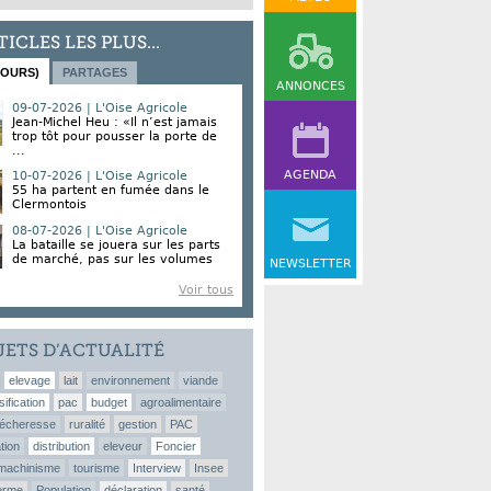
TICLES LES PLUS...
JOURS)
PARTAGES
ANNONCES
09-07-2026 | L'Oise Agricole
Jean-Michel Heu : «Il n’est jamais
trop tôt pour pousser la porte de
...
AGENDA
10-07-2026 | L'Oise Agricole
55 ha partent en fumée dans le
Clermontois
08-07-2026 | L'Oise Agricole
La bataille se jouera sur les parts
de marché, pas sur les volumes
NEWSLETTER
Voir tous
JETS D’ACTUALITÉ
elevage
lait
environnement
viande
sification
pac
budget
agroalimentaire
écheresse
ruralité
gestion
PAC
tion
distribution
eleveur
Foncier
machinisme
tourisme
Interview
Insee
erme
Population
déclaration
santé