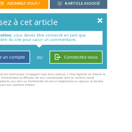
ABONNEZ-VOUS !
0
ARTICLE ASSOCIÉ
ez à cet article
ention
, vous devez être connecté en tant que
re du site pour saisir un commentaire.
z un compte
Connectez-vous
OU
ar les internautes n'engagent que leurs auteurs. L'Oise Agricole se reserve le
 d'interrompre la diffusion de tout commentaire dont le contenu serait
atteinte aux tiers ou d'enfreindre les lois et reglements en vigueur, et decline
quant aux opinions emises,