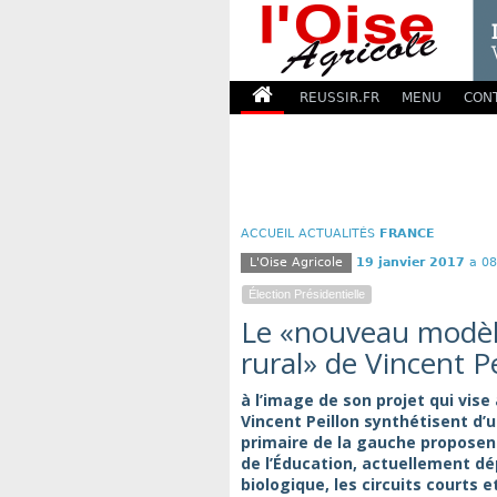
REUSSIR.FR
MENU
CON
ACCUEIL
ACTUALITÉS
FRANCE
L'Oise Agricole
19 janvier 2017
a 08
Élection Présidentielle
Le «nouveau modèle
rural» de Vincent Pe
à l’image de son projet qui vis
Vincent Peillon synthétisent d’
primaire de la gauche proposent 
de l’Éducation, actuellement dé
biologique, les circuits courts e