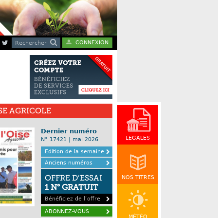
CONNEXION
Rechercher
ISE AGRICOLE
Dernier numéro
LÉGALES
N° 17421 | mai 2026
Edition de la semaine
Anciens numéros
OFFRE D’ESSAI
NOS TITRES
1 N° GRATUIT
Bénéficiez de l’offre
ABONNEZ-VOUS
MÉTÉO