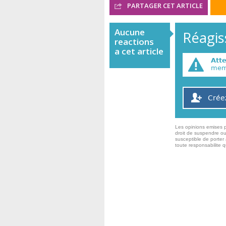
PARTAGER CET ARTICLE
Aucune
Réagiss
reactions
a cet article
Att
memb
Crée
Les opinions emises p
droit de suspendre ou
susceptible de porter 
toute responsabilite 