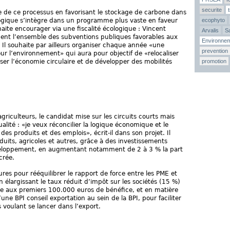
securite
e de ce processus en favorisant le stockage de carbone dans
iologique s’intègre dans un programme plus vaste en faveur
ecophyto
haite encourager via une fiscalité écologique : Vincent
Arvalis
Sa
ment l’ensemble des subventions publiques favorables aux
Environne
. Il souhaite par ailleurs organiser chaque année «une
prevention
our l’environnement» qui aura pour objectif de «relocaliser
ser l’économie circulaire et de développer des mobilités
promotion
griculteurs, le candidat mise sur les circuits courts mais
ualité : «je veux réconcilier la logique économique et le
des produits et des emplois», écrit-il dans son projet. Il
ts, agricoles et autres, grâce à des investissements
eloppement, en augmentant notamment de 2 à 3 % la part
crée.
res pour rééquilibrer le rapport de force entre les PME et
n élargissant le taux réduit d’impôt sur les sociétés (15 %)
e aux premiers 100.000 euros de bénéfice, et en matière
e BPI conseil exportation au sein de la BPI, pour faciliter
 voulant se lancer dans l’export.