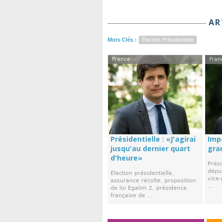
AR
Mots Clés :
Élection Présidentielle
France
Fran
Présidentielle : «J'agirai
Imp
jusqu'au dernier quart
gra
d'heure»
Prési
déput
Élection présidentielle,
vice
assurance récolte, proposition
...
de loi Egalim 2, présidence
française de ...