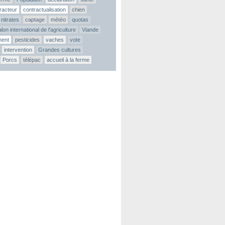
tracteur
contractualisation
chien
nitrates
captage
météo
quotas
lon international de l'agriculture
Viande
ment
pesticides
vaches
vote
intervention
Grandes cultures
Porcs
télépac
accueil à la ferme