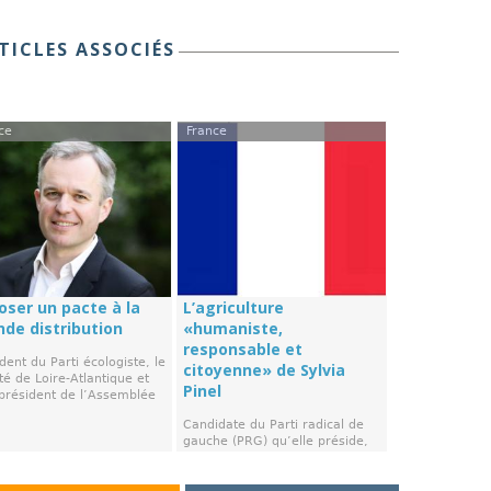
TICLES ASSOCIÉS
ce
France
oser un pacte à la
L’agriculture
nde distribution
«humaniste,
responsable et
dent du Parti écologiste, le
citoyenne» de Sylvia
é de Loire-Atlantique et
Pinel
-président de l’Assemblée
Candidate du Parti radical de
gauche (PRG) qu’elle préside,
l’ancienne ministre (de
l’Artisanat ...