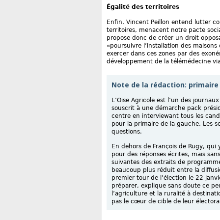
Égalité des territoires
Enfin, Vincent Peillon entend lutter c
territoires, menacent notre pacte soci
propose donc de créer un droit opposa
«poursuivre l’installation des maisons
exercer dans ces zones par des exonér
développement de la télémédecine via
Note de la rédaction: primaire
L’Oise Agricole est l’un des journau
souscrit à une démarche pack présiden
centre en interviewant tous les cand
pour la primaire de la gauche. Les s
questions.
En dehors de François de Rugy, qui y
pour des réponses écrites, mais sans 
suivantes des extraits de programme
beaucoup plus réduit entre la diffusi
premier tour de l’élection le 22 janv
préparer, explique sans doute ce p
l’agriculture et la ruralité à destina
pas le cœur de cible de leur électorat