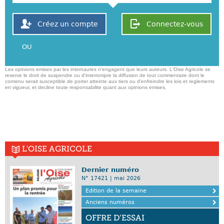
Créez un compte
Connectez-vous
OU
Les opinions emises par les internautes n'engagent que leurs auteurs. L'Oise Agricole se
reserve le droit de suspendre ou d'interrompre la diffusion de tout commentaire dont le
contenu serait susceptible de porter atteinte aux tiers ou d'enfreindre les lois et reglements
en vigueur, et decline toute responsabilite quant aux opinions emises,
L'OISE AGRICOLE
Dernier numéro
N° 17421 | mai 2026
Edition de la semaine
Anciens numéros
OFFRE D’ESSAI