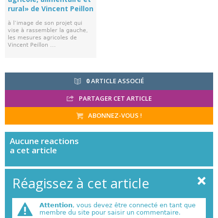
rural» de Vincent Peillon
à l’image de son projet qui
vise à rassembler la gauche,
les mesures agricoles de
Vincent Peillon ...
0
ARTICLE ASSOCIÉ
PARTAGER CET ARTICLE
ABONNEZ-VOUS !
Aucune
reactions
a cet article
Réagissez à cet article
Attention
, vous devez être connecté en tant que
membre du site pour saisir un commentaire.