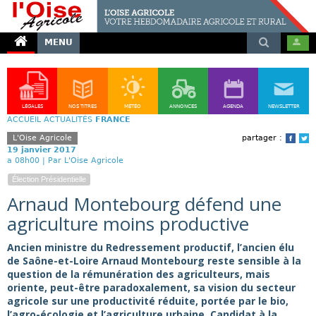
MENU
LÉGALES
NOS TITRES
MÉTÉO
ANNONCES
AGENDA
NEWSLETTER
ACCUEIL
ACTUALITÉS
FRANCE
L'Oise Agricole
partager :
Face
T
19 janvier 2017
a 08h00 |
Par L'Oise Agricole
Élection Présidentielle
Arnaud Montebourg défend une
agriculture moins productive
Ancien ministre du Redressement productif, l’ancien élu
de Saône-et-Loire Arnaud Montebourg reste sensible à la
question de la rémunération des agriculteurs, mais
oriente, peut-être paradoxalement, sa vision du secteur
agricole sur une productivité réduite, portée par le bio,
l’agro-écologie et l’agriculture urbaine. Candidat à la