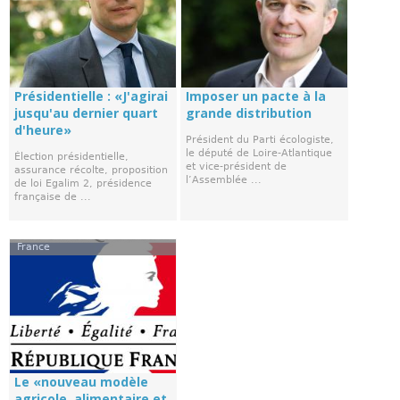
Présidentielle : «J'agirai
Imposer un pacte à la
jusqu'au dernier quart
grande distribution
d'heure»
Président du Parti écologiste,
le député de Loire-Atlantique
Élection présidentielle,
et vice-président de
assurance récolte, proposition
l’Assemblée ...
de loi Egalim 2, présidence
française de ...
France
Le «nouveau modèle
agricole, alimentaire et