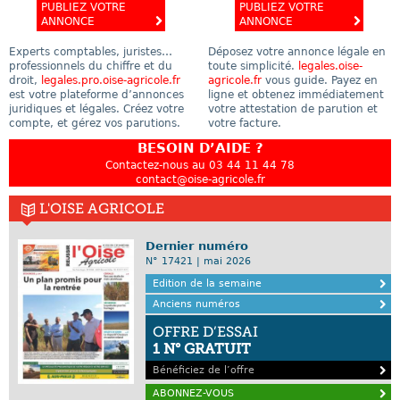
PUBLIEZ VOTRE
PUBLIEZ VOTRE
ANNONCE
ANNONCE
Experts comptables, juristes…
Déposez votre annonce légale en
professionnels du chiffre et du
toute simplicité.
legales.oise-
droit,
legales.pro.oise-agricole.fr
agricole.fr
vous guide. Payez en
est votre plateforme d’annonces
ligne et obtenez immédiatement
juridiques et légales. Créez votre
votre attestation de parution et
compte, et gérez vos parutions.
votre facture.
BESOIN D’AIDE ?
Contactez-nous au 03 44 11 44 78
contact@oise-agricole.fr
L'OISE AGRICOLE
Dernier numéro
N° 17421 | mai 2026
Edition de la semaine
Anciens numéros
OFFRE D’ESSAI
1 N° GRATUIT
Bénéficiez de l’offre
ABONNEZ-VOUS