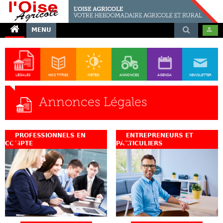
MENU
LÉGALES
NOS TITRES
MÉTÉO
ANNONCES
AGENDA
NEWSLETTER
Annonces Légales
PROFESSIONNELS EN
ENTREPRENEURS ET
COMPTE
PARTICULIERS