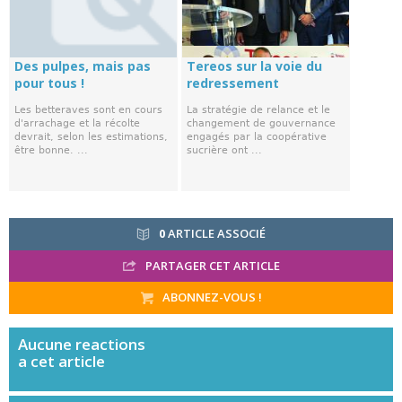
Des pulpes, mais pas
Tereos sur la voie du
pour tous !
redressement
Les betteraves sont en cours
La stratégie de relance et le
d'arrachage et la récolte
changement de gouvernance
devrait, selon les estimations,
engagés par la coopérative
être bonne. ...
sucrière ont ...
0
ARTICLE ASSOCIÉ
PARTAGER CET ARTICLE
ABONNEZ-VOUS !
Aucune
reactions
a cet article