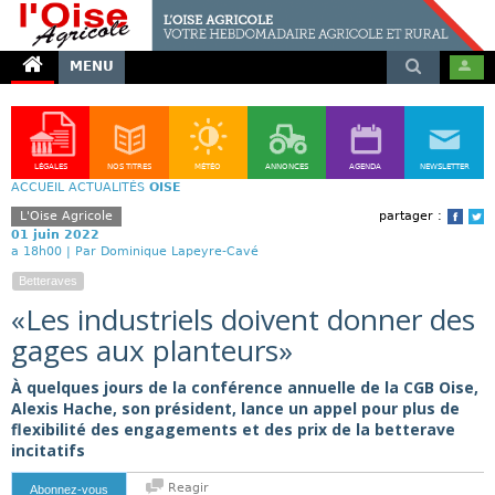
MENU
LÉGALES
NOS TITRES
MÉTÉO
ANNONCES
AGENDA
NEWSLETTER
ACCUEIL
ACTUALITÉS
OISE
L'Oise Agricole
partager :
Face
T
01 juin 2022
a 18h00 |
Par Dominique Lapeyre-Cavé
Betteraves
«Les industriels doivent donner des
gages aux planteurs»
À quelques jours de la conférence annuelle de la CGB Oise,
Alexis Hache, son président, lance un appel pour plus de
flexibilité des engagements et des prix de la betterave
incitatifs
Reagir
Abonnez-vous