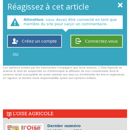
Réagissez à cet article
Attention
, vous devez être connecté en tant que
membre du site pour saisir un commentaire.
Créez un compte
Connectez-vous
OU
Les opinions emises par les internautes n'engagent que leurs auteurs. L'Oise Agricole se
reserve le droit de suspendre ou d'interrompre la diffusion de tout commentaire dont le
contenu serait susceptible de porter atteinte aux tiers ou d'enfreindre les lois et reglements
en vigueur, et decline toute responsabilite quant aux opinions emises,
L'OISE AGRICOLE
Dernier numéro