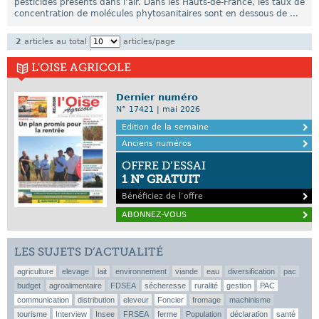
pesticides présents dans l’air. Dans les Hauts-de-France, les taux de
concentration de molécules phytosanitaires sont en dessous de ...
2
articles au total
articles/page
L'OISE AGRICOLE
Dernier numéro
N° 17421 | mai 2026
Edition de la semaine
Anciens numéros
OFFRE D’ESSAI
1 N° GRATUIT
Bénéficiez de l’offre
ABONNEZ-VOUS
LES SUJETS D’ACTUALITÉ
agriculture
elevage
lait
environnement
viande
eau
diversification
pac
budget
agroalimentaire
FDSEA
sécheresse
ruralité
gestion
PAC
communication
distribution
eleveur
Foncier
fromage
machinisme
tourisme
Interview
Insee
FRSEA
ferme
Population
déclaration
santé