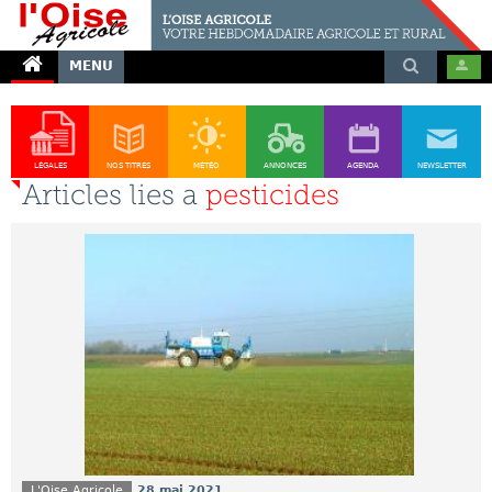
MENU
LÉGALES
NOS TITRES
MÉTÉO
ANNONCES
AGENDA
NEWSLETTER
Articles lies a
pesticides
L'Oise Agricole
28 mai 2021