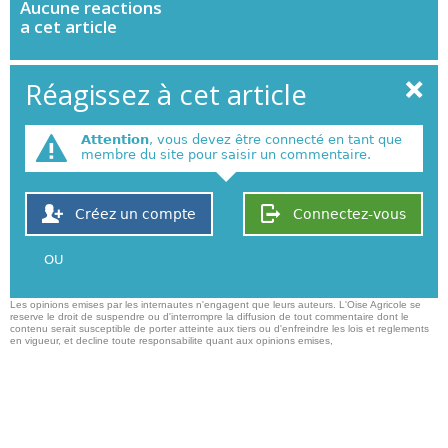
Aucune
reactions
a cet article
Réagissez à cet article
Attention
, vous devez être connecté en tant que
membre du site pour saisir un commentaire.
Créez un compte
Connectez-vous
OU
Les opinions emises par les internautes n'engagent que leurs auteurs. L'Oise Agricole se
reserve le droit de suspendre ou d'interrompre la diffusion de tout commentaire dont le
contenu serait susceptible de porter atteinte aux tiers ou d'enfreindre les lois et reglements
en vigueur, et decline toute responsabilite quant aux opinions emises,