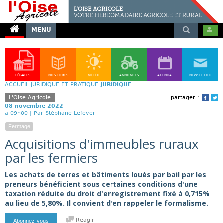
MENU
LÉGALES
NOS TITRES
MÉTÉO
ANNONCES
AGENDA
NEWSLETTER
ACCUEIL
JURIDIQUE ET PRATIQUE
JURIDIQUE
L'Oise Agricole
partager :
Face
T
08 novembre 2022
a 09h00 |
Par Stéphane Lefever
Fermage
Acquisitions d'immeubles ruraux
par les fermiers
Les achats de terres et bâtiments loués par bail par les
preneurs bénéficient sous certaines conditions d'une
taxation réduite du droit d'enregistrement fixé à 0,715%
au lieu de 5,80%. Il convient d'en rappeler le formalisme.
Reagir
Abonnez-vous