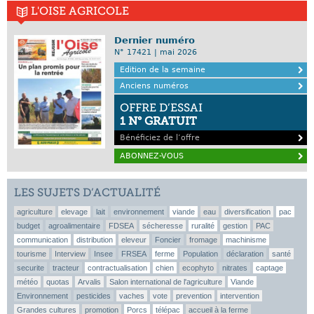
L'OISE AGRICOLE
Dernier numéro
N° 17421 | mai 2026
Edition de la semaine
Anciens numéros
OFFRE D’ESSAI
1 N° GRATUIT
Bénéficiez de l’offre
ABONNEZ-VOUS
LES SUJETS D’ACTUALITÉ
agriculture
elevage
lait
environnement
viande
eau
diversification
pac
budget
agroalimentaire
FDSEA
sécheresse
ruralité
gestion
PAC
communication
distribution
eleveur
Foncier
fromage
machinisme
tourisme
Interview
Insee
FRSEA
ferme
Population
déclaration
santé
securite
tracteur
contractualisation
chien
ecophyto
nitrates
captage
météo
quotas
Arvalis
Salon international de l'agriculture
Viande
Environnement
pesticides
vaches
vote
prevention
intervention
Grandes cultures
promotion
Porcs
télépac
accueil à la ferme