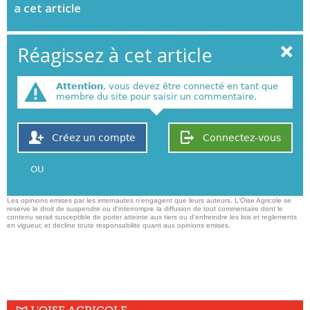
a cet article
Réagissez à cet article
Attention
, vous devez être connecté en tant que
membre du site pour saisir un commentaire.
Créez un compte
Connectez-vous
OU
Les opinions emises par les internautes n'engagent que leurs auteurs. L'Oise Agricole se
reserve le droit de suspendre ou d'interrompre la diffusion de tout commentaire dont le
contenu serait susceptible de porter atteinte aux tiers ou d'enfreindre les lois et reglements
en vigueur, et decline toute responsabilite quant aux opinions emises,