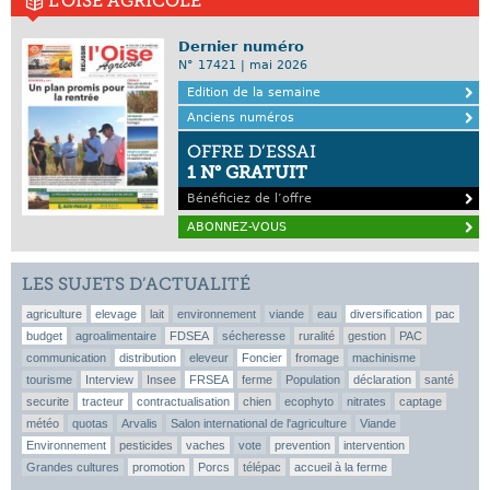
L'OISE AGRICOLE
Dernier numéro
N° 17421 | mai 2026
Edition de la semaine
Anciens numéros
OFFRE D’ESSAI
1 N° GRATUIT
Bénéficiez de l’offre
ABONNEZ-VOUS
LES SUJETS D’ACTUALITÉ
agriculture
elevage
lait
environnement
viande
eau
diversification
pac
budget
agroalimentaire
FDSEA
sécheresse
ruralité
gestion
PAC
communication
distribution
eleveur
Foncier
fromage
machinisme
tourisme
Interview
Insee
FRSEA
ferme
Population
déclaration
santé
securite
tracteur
contractualisation
chien
ecophyto
nitrates
captage
météo
quotas
Arvalis
Salon international de l'agriculture
Viande
Environnement
pesticides
vaches
vote
prevention
intervention
Grandes cultures
promotion
Porcs
télépac
accueil à la ferme