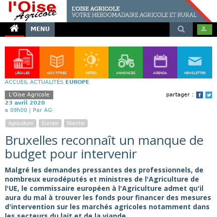
MENU
LÉGALES
NOS TITRES
MÉTÉO
ANNONCES
AGENDA
NEWSLETTER
ACCUEIL
ACTUALITÉS
EUROPE
L'Oise Agricole
partager :
Face
T
23 avril 2020
a 09h00 |
Par AG
Agriculture
Europe
Marche
Bruxelles reconnaît un manque de
budget pour intervenir
Malgré les demandes pressantes des professionnels, de
nombreux eurodéputés et ministres de l'Agriculture de
l'UE, le commissaire européen à l'Agriculture admet qu'il
aura du mal à trouver les fonds pour financer des mesures
d'intervention sur les marchés agricoles notamment dans
les secteurs du lait et de la viande.