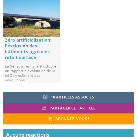
Zéro artificialisation:
l'exclusion des
bâtiments agricoles
refait surface
Le Sénat a remis le 9 octobre
un rapport d'évaluation de la
loi Zan estimant des
«évolutions ...
10
ARTICLES ASSOCIÉS
PARTAGER CET ARTICLE
ABONNEZ-VOUS !
Aucune
reactions