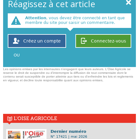
Réagissez à cet article
Attention
, vous devez être connecté en tant que
membre du site pour saisir un commentaire.
Créez un compte
Connectez-vous
OU
Les opinions emises par les internautes n'engagent que leurs auteurs. L'Oise Agricole se
reserve le droit de suspendre ou d'interrompre la diffusion de tout commentaire dont le
contenu serait susceptible de porter atteinte aux tiers ou d'enfreindre les lois et reglements
en vigueur, et decline toute responsabilite quant aux opinions emises,
L'OISE AGRICOLE
Dernier numéro
N° 17421 | mai 2026