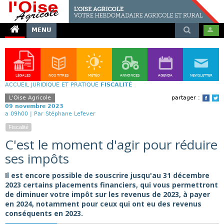
MENU
LÉGALES
NOS TITRES
MÉTÉO
ANNONCES
AGENDA
NEWSLETTER
ACCUEIL
JURIDIQUE ET PRATIQUE
FISCALITÉ
L'Oise Agricole
partager :
Face
T
09 novembre 2023
a 09h00 |
Par Stéphane Lefever
Fiscalité
C'est le moment d'agir pour réduire
ses impôts
Il est encore possible de souscrire jusqu'au 31 décembre
2023 certains placements financiers, qui vous permettront
de diminuer votre impôt sur les revenus de 2023, à payer
en 2024, notamment pour ceux qui ont eu des revenus
conséquents en 2023.