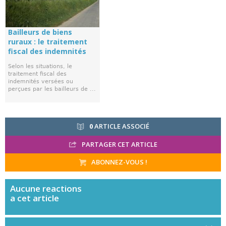
Bailleurs de biens
ruraux : le traitement
fiscal des indemnités
Selon les situations, le
traitement fiscal des
indemnités versées ou
perçues par les bailleurs de ...
0
ARTICLE ASSOCIÉ
PARTAGER CET ARTICLE
ABONNEZ-VOUS !
Aucune
reactions
a cet article