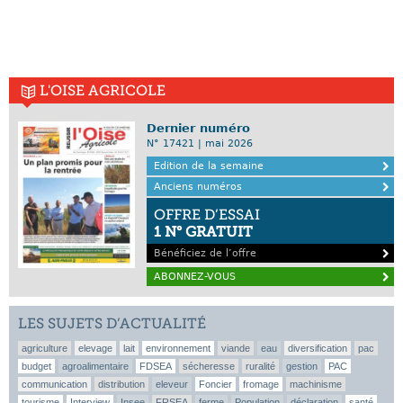
L'OISE AGRICOLE
Dernier numéro
N° 17421 | mai 2026
Edition de la semaine
Anciens numéros
OFFRE D’ESSAI
1 N° GRATUIT
Bénéficiez de l’offre
ABONNEZ-VOUS
LES SUJETS D’ACTUALITÉ
agriculture
elevage
lait
environnement
viande
eau
diversification
pac
budget
agroalimentaire
FDSEA
sécheresse
ruralité
gestion
PAC
communication
distribution
eleveur
Foncier
fromage
machinisme
tourisme
Interview
Insee
FRSEA
ferme
Population
déclaration
santé