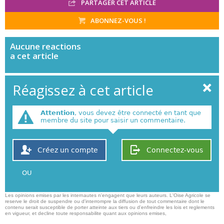
PARTAGER CET ARTICLE
ABONNEZ-VOUS !
Aucune
reactions
a cet article
Réagissez à cet article
Attention
, vous devez être connecté en tant que
membre du site pour saisir un commentaire.
Créez un compte
Connectez-vous
OU
Les opinions emises par les internautes n'engagent que leurs auteurs. L'Oise Agricole se
reserve le droit de suspendre ou d'interrompre la diffusion de tout commentaire dont le
contenu serait susceptible de porter atteinte aux tiers ou d'enfreindre les lois et reglements
en vigueur, et decline toute responsabilite quant aux opinions emises,