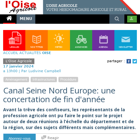
MENU
LÉGALES
NOS TITRES
MÉTÉO
ANNONCES
AGENDA
NEWSLETTER
ACCUEIL
ACTUALITÉS
OISE
L'Oise Agricole
partager :
Face
T
17 janvier 2024
a 13h00 |
Par Ludivine Campbell
Aménagement
Infrastructures
Procédure
Canal Seine Nord Europe: une
concertation de fin d'année
Avant la trêve des confiseurs, les représentants de la
profession agricole ont pu faire le point sur le projet
autour de deux réunions à l’échelle du département et de
la région, sur des sujets différents mais complémentaires.
Reagir
Abonnez-vous