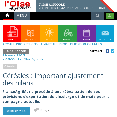
MENU
LÉGALES
NOS TITRES
MÉTÉO
ANNONCES
AGENDA
NEWSLETTER
ACCUEIL
PRODUCTIONS ET MARCHÉS
PRODUCTIONS VÉGÉTALES
L'Oise Agricole
partager :
Face
T
19 mars 2015
a 08h00 |
Par Oise Agricole
Céréales
Céréales : important ajustement
des bilans
FranceAgriMer a procédé à une réévaluation de ses
prévisions d’exportation de blé,d’orge et de maïs pour la
campagne actuelle.
Reagir
Abonnez-vous