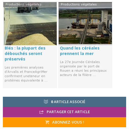
Productions végétales
Productions végétales
Blés : la plupart des
Quand les céréales
débouchés seront
prennent la mer
préservés
La 27e Journée Céréales
organisée par le port de
Les premières analyses
Rouen a réuni les principaux
d'Arvalis et FranceAgriMer
acteurs de la filière ...
confirment uneteneur en
protéines équivalente à ...
0
ARTICLE ASSOCIÉ
PARTAGER CET ARTICLE
ABONNEZ-VOUS !