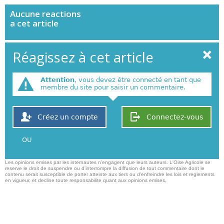
Aucune
reactions
a cet article
Réagissez à cet article
Attention
, vous devez être connecté en tant que
membre du site pour saisir un commentaire.
Créez un compte
Connectez-vous
OU
Les opinions emises par les internautes n'engagent que leurs auteurs. L'Oise Agricole se
reserve le droit de suspendre ou d'interrompre la diffusion de tout commentaire dont le
contenu serait susceptible de porter atteinte aux tiers ou d'enfreindre les lois et reglements
en vigueur, et decline toute responsabilite quant aux opinions emises,