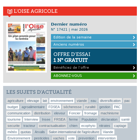
L'OISE AGRICOLE
Dernier numéro
N° 17421 | mai 2026
Edition de la semaine
Anciens numéros
OFFRE D’ESSAI
1 N° GRATUIT
Bénéficiez de l’offre
ABONNEZ-VOUS
LES SUJETS D’ACTUALITÉ
agriculture
elevage
lait
environnement
viande
eau
diversification
pac
budget
agroalimentaire
FDSEA
sécheresse
ruralité
gestion
PAC
communication
distribution
eleveur
Foncier
fromage
machinisme
tourisme
Interview
Insee
FRSEA
ferme
Population
déclaration
santé
securite
tracteur
contractualisation
chien
ecophyto
nitrates
captage
météo
quotas
Arvalis
Salon international de l'agriculture
Viande
Environnement
pesticides
vaches
vote
prevention
intervention