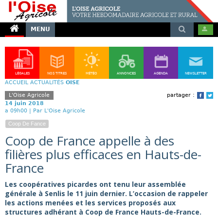
MENU
LÉGALES
NOS TITRES
MÉTÉO
ANNONCES
AGENDA
NEWSLETTER
ACCUEIL
ACTUALITÉS
OISE
L'Oise Agricole
partager :
Face
T
14 juin 2018
a 09h00 |
Par L'Oise Agricole
Coop De Fance
Coop de France appelle à des
filières plus efficaces en Hauts-de-
France
Les coopératives picardes ont tenu leur assemblée
générale à Senlis le 11 juin dernier. L’occasion de rappeler
les actions menées et les services proposés aux
structures adhérant à Coop de France Hauts-de-France.