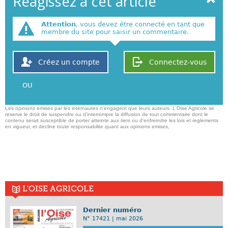
Réagissez à cet article
Attention
, vous devez être connecté en tant que
membre du site pour saisir un commentaire.
Créez un compte
Connectez-vous
OU
Les opinions emises par les internautes n'engagent que leurs auteurs. L'Oise Agricole se
reserve le droit de suspendre ou d'interrompre la diffusion de tout commentaire dont le
contenu serait susceptible de porter atteinte aux tiers ou d'enfreindre les lois et reglements
en vigueur, et decline toute responsabilite quant aux opinions emises,
L'OISE AGRICOLE
Dernier numéro
N° 17421 | mai 2026