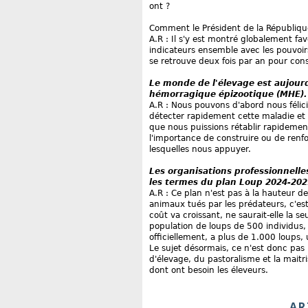
ont ?
Comment le Président de la République 
A.R : Il s'y est montré globalement fa
indicateurs ensemble avec les pouvoirs
se retrouve deux fois par an pour cons
Le monde de l'élevage est aujour
hémorragique épizootique (MHE). 
A.R : Nous pouvons d'abord nous félic
détecter rapidement cette maladie et
que nous puissions rétablir rapidemen
l'importance de construire ou de renfor
lesquelles nous appuyer.
Les organisations professionnel
les termes du plan Loup 2024-2029
A.R : Ce plan n'est pas à la hauteur d
animaux tués par les prédateurs, c'est
coût va croissant, ne saurait-elle la s
population de loups de 500 individus, 
officiellement, a plus de 1.000 loups
Le sujet désormais, ce n'est donc pas la
d'élevage, du pastoralisme et la maitri
dont ont besoin les éleveurs.
AR