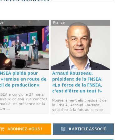
ce
France
FNSEA plaide pour
Arnaud Rousseau,
 «remise en route de
président de la FNSEA:
til de production»
«La force de la FNSEA,
c'est d'être un tout !»
NSEA a conclu le 27 mars
travaux de son 79e congrès
Nouvellement élu président de
enoble, en présence de la
la FNSEA, Arnaud Rousseau
tre ...
veut être à la fois au service
des ...
ABONNEZ-VOUS !
0
ARTICLE ASSOCIÉ