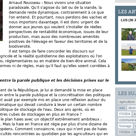
Arnaud Rousseau : Nous vivons une situation
paradoxale. Qu'il s'agisse du lait ou de la viande, la
LES AR
demande reste dynamique, contrairement à ce que
l'on entend. Et pourtant, nous perdons des vaches et
LUS (30 
nous importons davantage. Il est donc urgent de
donner aux jeunes qui veulent s'installer de réelles
perspectives de rentabilité économique, issues de leur
production, mais aussi des nombreuses aménités
positives de l'élevage en faveur des territoires et de la
biodiversité.
Il est temps de faire concorder les discours sur
gricole et la réalité quotidienne des exploitations où l'on
ves, réglementaires ou en matière de bien-être animal. Cela
ormes ni de règles, mais qu'il faut qu'elles soient corrélées à
re la parole publique et les décisions prises sur le
ident de la République, je lui ai demandé la mise en place
LES SU
n entre la parole publique et la concrétisation des politiques
 avait par exemple mis en place une réflexion autour du
agriculture
imatique qui devait conduire à lever un certain nombre
eau
diver
olitique de stockage de l'eau. Deux ans après, où en
FDSEA
s
tres cubes de stockages en plus en France ?
le plan haies avec un objectif extrêmement ambitieux :
communica
 Mais la haie en France est régie par plus d'une dizaine de
fromage
uropéens. Comment convaincre, ceux qui n'ont pas de haies
FRSEA
f
icultés rencontrées au quotidien par les agriculteurs qui en