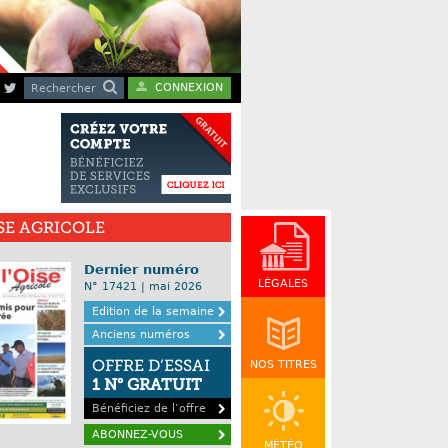
CONNEXION
Rechercher
ISE AGRICOLE
Dernier numéro
LÉGALES
N° 17421 | mai 2026
Edition de la semaine
Anciens numéros
OFFRE D’ESSAI
NOS TITRES
1 N° GRATUIT
Bénéficiez de l’offre
ABONNEZ-VOUS
MÉTÉO