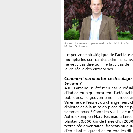
Arnaud Rousseau, président de la FNSEA. - ©
Marine Guillaume
l'importance stratégique de l'activité a
multiplie les contraintes administrati
ne veut pas dire qu'il ne faut pas de n
la vie réelle des entreprises.
Comment surmonter ce décalage ent
terrain ?
A.R : Lorsque j'ai été reçu par le Prés
d'indicateurs qui mesurent l'adéquatio
publiques. Le gouvernement précédent
Varenne de l'eau et du changement cl
d'obstacles à la mise en place d'une p
sommes-nous ? Combien y a t-il de mè
Autre exemple : Marc Fesneau a lancé 
planter 50.000 km de haies d'ici 2030.
textes réglementaires, français ou e
d'en planter, quand on entend les diff