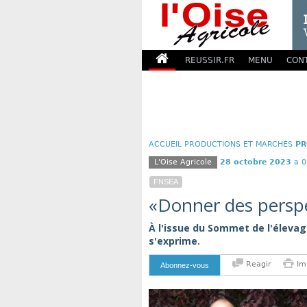
REUSSIR.FR
MENU
CON
ACCUEIL
PRODUCTIONS ET MARCHÉS
PR
L'Oise Agricole
28 octobre 2023
a 0
FNSEA
«Donner des perspe
À l'issue du Sommet de l'élevag
s'exprime.
Reagir
Im
Abonnez-vous