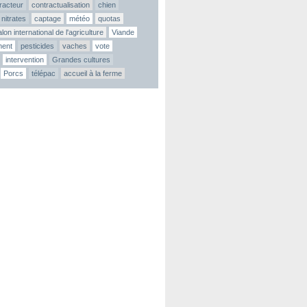
tracteur
contractualisation
chien
nitrates
captage
météo
quotas
lon international de l'agriculture
Viande
ment
pesticides
vaches
vote
intervention
Grandes cultures
Porcs
télépac
accueil à la ferme