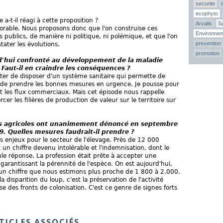
securite
ecophyto
a-t-il réagi à cette proposition ?
Arvalis
Sa
vorable. Nous proposons donc que l'on construise ces
Environne
 publics, de manière ni politique, ni polémique, et que l'on
prevention
tater les évolutions.
promotion
d'hui confronté au développement de la maladie
Faut-il en craindre les conséquences ?
iter de disposer d'un système sanitaire qui permette de
 de prendre les bonnes mesures en urgence. Je pousse pour
t les flux commerciaux. Mais cet épisode nous rappelle
cer les filières de production de valeur sur le territoire sur
les agricoles ont unanimement dénoncé en septembre
. Quelles mesures faudrait-il prendre ?
es enjeux pour le secteur de l'élevage. Près de 12 000
 un chiffre devenu intolérable et l'indemnisation, dont le
eule réponse. La profession était prête à accepter une
garantissant la pérennité de l'espèce. On est aujourd'hui,
, un chiffre que nous estimons plus proche de 1 800 à 2.000.
 disparition du loup, c'est la préservation de l'activité
se des fronts de colonisation. C'est ce genre de signes forts
TICLES ASSOCIÉS