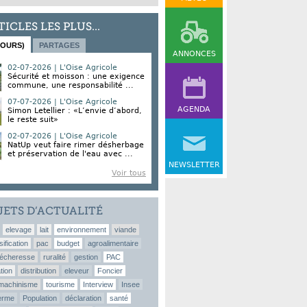
TICLES LES PLUS...
JOURS)
PARTAGES
ANNONCES
02-07-2026 | L'Oise Agricole
Sécurité et moisson : une exigence
commune, une responsabilité ...
07-07-2026 | L'Oise Agricole
AGENDA
Simon Letellier : «L’envie d’abord,
le reste suit»
02-07-2026 | L'Oise Agricole
NatUp veut faire rimer désherbage
et préservation de l'eau avec ...
NEWSLETTER
Voir tous
JETS D’ACTUALITÉ
elevage
lait
environnement
viande
sification
pac
budget
agroalimentaire
écheresse
ruralité
gestion
PAC
tion
distribution
eleveur
Foncier
machinisme
tourisme
Interview
Insee
erme
Population
déclaration
santé