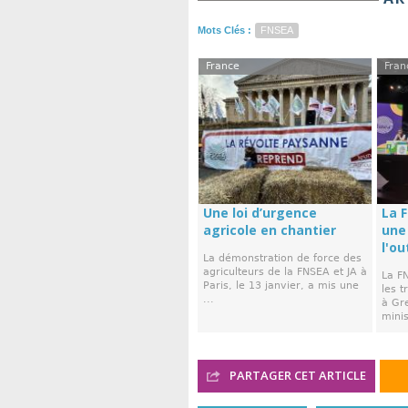
Mots Clés :
FNSEA
France
Fran
Une loi d’urgence
La 
agricole en chantier
une
l'ou
La démonstration de force des
agriculteurs de la FNSEA et JA à
La F
Paris, le 13 janvier, a mis une
les 
...
à Gr
minis
PARTAGER CET ARTICLE