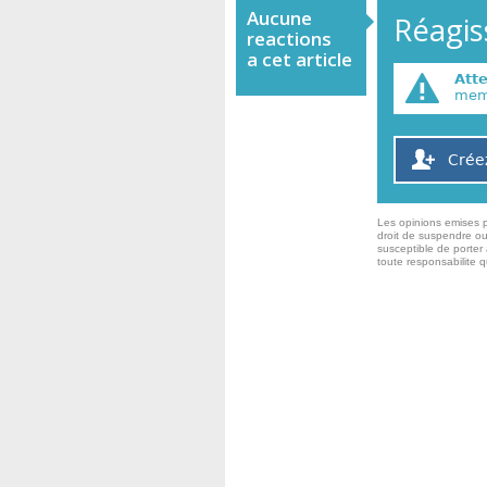
Aucune
Réagiss
reactions
a cet article
Att
memb
Crée
Les opinions emises p
droit de suspendre ou
susceptible de porter 
toute responsabilite 