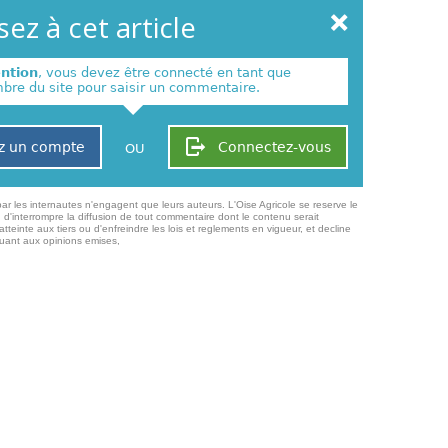
ez à cet article
ention
, vous devez être connecté en tant que
re du site pour saisir un commentaire.
z un compte
Connectez-vous
OU
ar les internautes n'engagent que leurs auteurs. L'Oise Agricole se reserve le
 d'interrompre la diffusion de tout commentaire dont le contenu serait
atteinte aux tiers ou d'enfreindre les lois et reglements en vigueur, et decline
quant aux opinions emises,