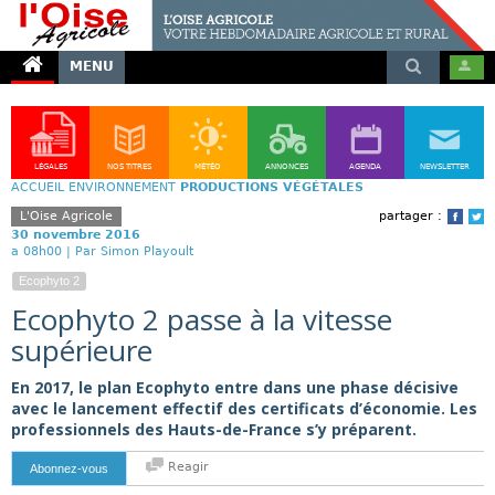
MENU
LÉGALES
NOS TITRES
MÉTÉO
ANNONCES
AGENDA
NEWSLETTER
ACCUEIL
ENVIRONNEMENT
PRODUCTIONS VÉGÉTALES
L'Oise Agricole
partager :
Face
T
30 novembre 2016
a 08h00 |
Par Simon Playoult
Ecophyto 2
Ecophyto 2 passe à la vitesse
supérieure
En 2017, le plan Ecophyto entre dans une phase décisive
avec le lancement effectif des certificats d’économie. Les
professionnels des Hauts-de-France s’y préparent.
Reagir
Abonnez-vous