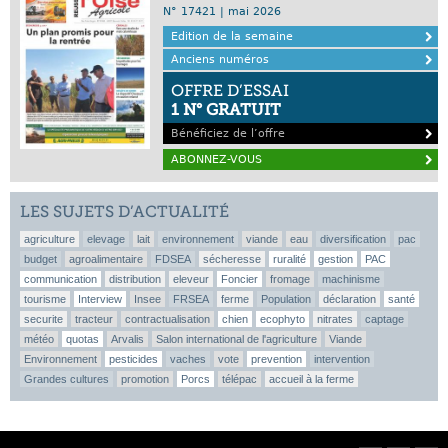
N° 17421 | mai 2026
Edition de la semaine
Anciens numéros
OFFRE D’ESSAI
1 N° GRATUIT
Bénéficiez de l’offre
ABONNEZ-VOUS
LES SUJETS D’ACTUALITÉ
agriculture
elevage
lait
environnement
viande
eau
diversification
pac
budget
agroalimentaire
FDSEA
sécheresse
ruralité
gestion
PAC
communication
distribution
eleveur
Foncier
fromage
machinisme
tourisme
Interview
Insee
FRSEA
ferme
Population
déclaration
santé
securite
tracteur
contractualisation
chien
ecophyto
nitrates
captage
météo
quotas
Arvalis
Salon international de l'agriculture
Viande
Environnement
pesticides
vaches
vote
prevention
intervention
Grandes cultures
promotion
Porcs
télépac
accueil à la ferme