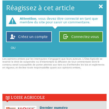
Réagissez à cet article
Attention
, vous devez être connecté en tant que
membre du site pour saisir un commentaire.
Créez un compte
Connectez-vous
OU
Les opinions emises par les internautes n'engagent que leurs auteurs. L'Oise Agricole se
reserve le droit de suspendre ou d'interrompre la diffusion de tout commentaire dont le
contenu serait susceptible de porter atteinte aux tiers ou d'enfreindre les lois et reglements
en vigueur, et decline toute responsabilite quant aux opinions emises,
L'OISE AGRICOLE
Dernier numéro