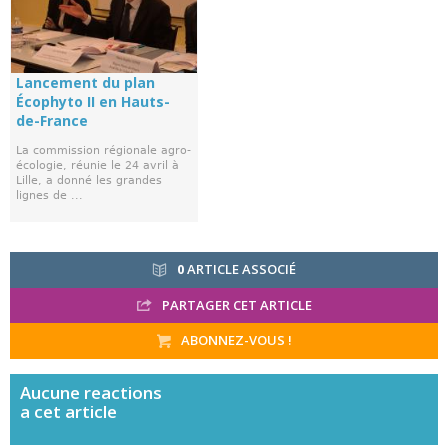
Lancement du plan
Écophyto II en Hauts-
de-France
La commission régionale agro-
écologie, réunie le 24 avril à
Lille, a donné les grandes
lignes de ...
0
ARTICLE ASSOCIÉ
PARTAGER CET ARTICLE
ABONNEZ-VOUS !
Aucune
reactions
a cet article