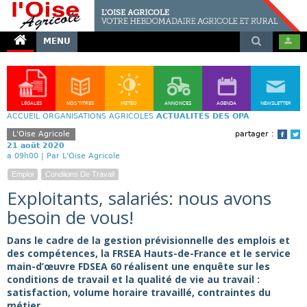
MENU
LÉGALES
NOS TITRES
MÉTÉO
ANNONCES
AGENDA
NEWSLETTER
ACCUEIL
ORGANISATIONS AGRICOLES
ACTUALITÉS DES OPA
L'Oise Agricole
partager :
Face
T
21 août 2020
a 09h00 |
Par L'Oise Agricole
Emploi
Condiions De Travail
Exploitants, salariés: nous avons
besoin de vous!
Dans le cadre de la gestion prévisionnelle des emplois et
des compétences, la FRSEA Hauts-de-France et le service
main-d’œuvre FDSEA 60 réalisent une enquête sur les
conditions de travail et la qualité de vie au travail :
satisfaction, volume horaire travaillé, contraintes du
métier...