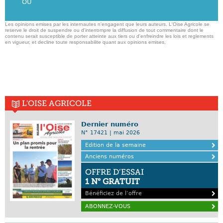
OU
Les opinions emises par les internautes n'engagent que leurs auteurs. L'Oise Agricole se
reserve le droit de suspendre ou d'interrompre la diffusion de tout commentaire dont le
contenu serait susceptible de porter atteinte aux tiers ou d'enfreindre les lois et reglements
en vigueur, et decline toute responsabilite quant aux opinions emises,
L'OISE AGRICOLE
Dernier numéro
N° 17421 | mai 2026
Edition de la semaine
Anciens numéros
OFFRE D’ESSAI
1 N° GRATUIT
Bénéficiez de l’offre
ABONNEZ-VOUS