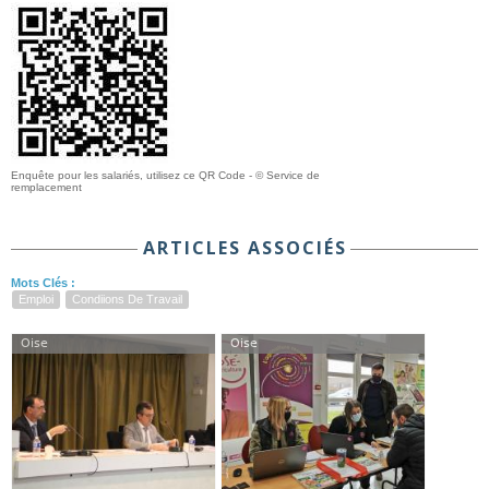
Enquête pour les salariés, utilisez ce QR Code - © Service de
remplacement
ARTICLES ASSOCIÉS
Mots Clés :
Emploi
Condiions De Travail
Oise
Oise