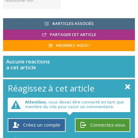
restructurer son ...
4
ARTICLES ASSOCIÉS
PARTAGER CET ARTICLE
ABONNEZ-VOUS !
Aucune
reactions
a cet article
Réagissez à cet article
Attention
, vous devez être connecté en tant que
membre du site pour saisir un commentaire.
Créez un compte
Connectez-vous