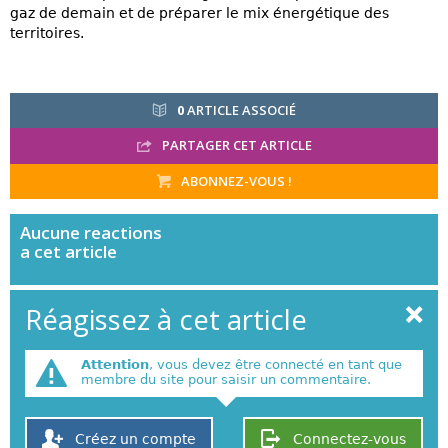
gaz de demain et de préparer le mix énergétique des
territoires.
0
ARTICLE ASSOCIÉ
PARTAGER CET ARTICLE
ABONNEZ-VOUS !
Aucune
reactions
a cet article
Réagissez à cet article
Attention
, vous devez être connecté en tant que
membre du site pour saisir un commentaire.
Créez un compte
Connectez-vous