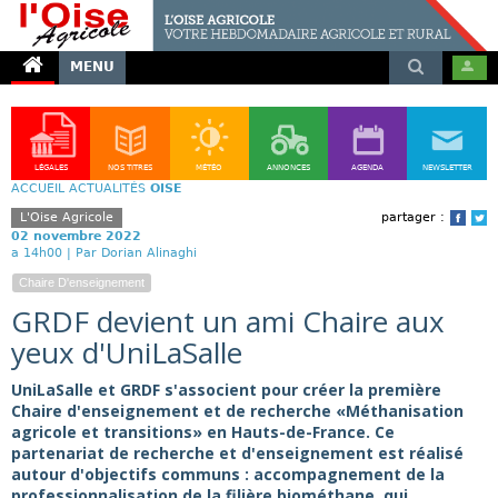
MENU
LÉGALES
NOS TITRES
MÉTÉO
ANNONCES
AGENDA
NEWSLETTER
ACCUEIL
ACTUALITÉS
OISE
L'Oise Agricole
partager :
Face
T
02 novembre 2022
a 14h00 |
Par Dorian Alinaghi
Chaire D'enseignement
GRDF devient un ami Chaire aux
yeux d'UniLaSalle
UniLaSalle et GRDF s'associent pour créer la première
Chaire d'enseignement et de recherche «Méthanisation
agricole et transitions» en Hauts-de-France. Ce
partenariat de recherche et d'enseignement est réalisé
autour d'objectifs communs : accompagnement de la
professionnalisation de la filière biométhane, qui