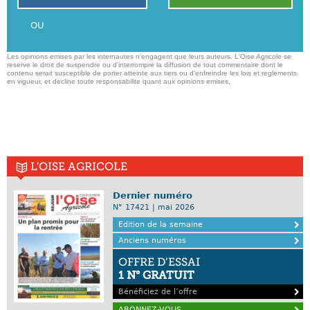
OU
Les opinions emises par les internautes n'engagent que leurs auteurs. L'Oise Agricole se
reserve le droit de suspendre ou d'interrompre la diffusion de tout commentaire dont le
contenu serait susceptible de porter atteinte aux tiers ou d'enfreindre les lois et reglements
en vigueur, et decline toute responsabilite quant aux opinions emises,
L'OISE AGRICOLE
Dernier numéro
N° 17421 | mai 2026
Edition de la semaine
Anciens numéros
OFFRE D’ESSAI
1 N° GRATUIT
Bénéficiez de l’offre
ABONNEZ-VOUS