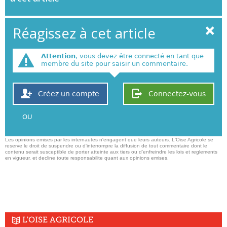
Réagissez à cet article
Attention
, vous devez être connecté en tant que
membre du site pour saisir un commentaire.
Créez un compte
Connectez-vous
OU
Les opinions emises par les internautes n'engagent que leurs auteurs. L'Oise Agricole se
reserve le droit de suspendre ou d'interrompre la diffusion de tout commentaire dont le
contenu serait susceptible de porter atteinte aux tiers ou d'enfreindre les lois et reglements
en vigueur, et decline toute responsabilite quant aux opinions emises,
L'OISE AGRICOLE