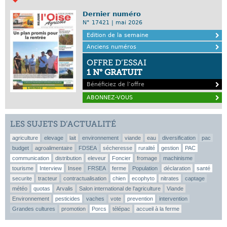
Dernier numéro
N° 17421 | mai 2026
Edition de la semaine
Anciens numéros
OFFRE D’ESSAI
1 N° GRATUIT
Bénéficiez de l’offre
ABONNEZ-VOUS
LES SUJETS D’ACTUALITÉ
agriculture
elevage
lait
environnement
viande
eau
diversification
pac
budget
agroalimentaire
FDSEA
sécheresse
ruralité
gestion
PAC
communication
distribution
eleveur
Foncier
fromage
machinisme
tourisme
Interview
Insee
FRSEA
ferme
Population
déclaration
santé
securite
tracteur
contractualisation
chien
ecophyto
nitrates
captage
météo
quotas
Arvalis
Salon international de l'agriculture
Viande
Environnement
pesticides
vaches
vote
prevention
intervention
Grandes cultures
promotion
Porcs
télépac
accueil à la ferme