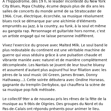
À l’hippodrome, dès 19 h, le leader incontesté du New York
City Blues, Popa Chubby, écume depuis plus de dix ans les
salles de concerts du monde armé de sa Stratocaster de
1966. Crue, électrique, écorchée, sa musique résolument
blues rock se démarque par une alchimie d’éléments
empruntés au jazz, à la country, au funk, à la soul et même
au gangsta rap. Personnage et guitariste hors norme, c’est
un artiste engagé qui ne laisse personne indifférent.
Vivez l’exercice du groove avec Malted Milk. Le soul band le
plus redoutable du continent est une véritable machine de
guerre qui vous séduira grâce à une pulsation chaude et
vibrante maniée avec naturel et de manière complètement
décomplexée. Les Nantais se jouent de leur touche bluesy
et assument d’autant plus aujourd’hui leur filiation avec les
pères de la soul music (Al Green, James Brown, Donny
Hathaway…). Cette soirée débutera avec Ondine Horseas,
gagnante du tremplin Derbybox, qui chauffera la scène de
sa musique pop-folk métissée.
Le collectif 9ter a de nouveau pris les rênes de la fête de la
musique au 9-9bis de Oignies. Des groupes du Nord et du
Pas-de-Calais ont répondu présents pour animer le lieu.