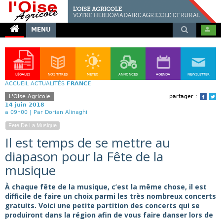
MENU
LÉGALES
NOS TITRES
MÉTÉO
ANNONCES
AGENDA
NEWSLETTER
ACCUEIL
ACTUALITÉS
FRANCE
L'Oise Agricole
partager :
Face
T
14 juin 2018
a 09h00 |
Par Dorian Alinaghi
Fete De La Musique
Il est temps de se mettre au
diapason pour la Fête de la
musique
À chaque fête de la musique, c’est la même chose, il est
difficile de faire un choix parmi les très nombreux concerts
gratuits. Voici une petite partition des concerts qui se
produiront dans la région afin de vous faire danser lors de