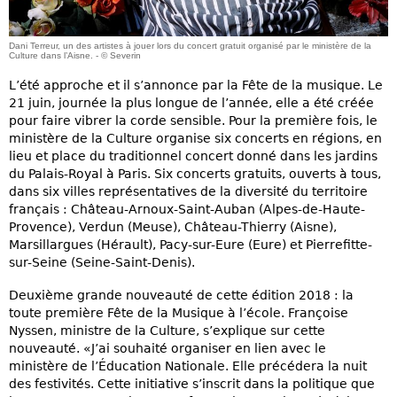
Dani Terreur, un des artistes à jouer lors du concert gratuit organisé par le ministère de la
Culture dans l’Aisne. - © Severin
L’été approche et il s’annonce par la Fête de la musique. Le
21 juin, journée la plus longue de l’année, elle a été créée
pour faire vibrer la corde sensible. Pour la première fois, le
ministère de la Culture organise six concerts en régions, en
lieu et place du traditionnel concert donné dans les jardins
du Palais-Royal à Paris. Six concerts gratuits, ouverts à tous,
dans six villes représentatives de la diversité du territoire
français : Château-Arnoux-Saint-Auban (Alpes-de-Haute-
Provence), Verdun (Meuse), Château-Thierry (Aisne),
Marsillargues (Hérault), Pacy-sur-Eure (Eure) et Pierrefitte-
sur-Seine (Seine-Saint-Denis).
Deuxième grande nouveauté de cette édition 2018 : la
toute première Fête de la Musique à l’école. Françoise
Nyssen, ministre de la Culture, s’explique sur cette
nouveauté. «J’ai souhaité organiser en lien avec le
ministère de l’Éducation Nationale. Elle précédera la nuit
des festivités. Cette initiative s’inscrit dans la politique que