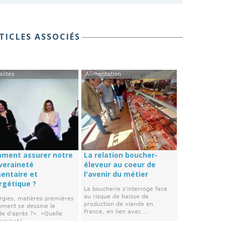
TICLES ASSOCIÉS
alités
Alimentation
ment assurer notre
La relation boucher-
veraineté
éleveur au coeur de
mentaire et
l'avenir du métier
rgétique ?
La boucherie s'interroge face
au risque de baisse de
rgies, matières premières
production de viande en
mment se dessine le
France, en lien avec ...
e d'après ?». «Quelle
raineté ...