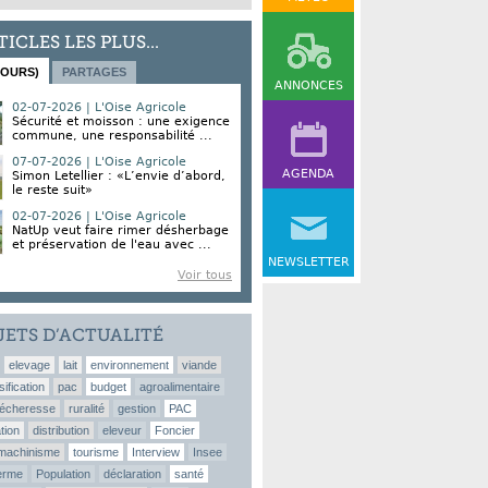
TICLES LES PLUS...
JOURS)
PARTAGES
ANNONCES
02-07-2026 | L'Oise Agricole
Sécurité et moisson : une exigence
commune, une responsabilité ...
07-07-2026 | L'Oise Agricole
AGENDA
Simon Letellier : «L’envie d’abord,
le reste suit»
02-07-2026 | L'Oise Agricole
NatUp veut faire rimer désherbage
et préservation de l'eau avec ...
NEWSLETTER
Voir tous
JETS D’ACTUALITÉ
elevage
lait
environnement
viande
sification
pac
budget
agroalimentaire
écheresse
ruralité
gestion
PAC
tion
distribution
eleveur
Foncier
machinisme
tourisme
Interview
Insee
erme
Population
déclaration
santé