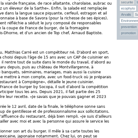
securite
la viande française, de race allaitante, charolaise, aubrac ou
z un éleveur de la Sarthe». Enfin, la salade est remplaçée
ecophyto
ve dans la langue sauce piquante, cerfeuil, estragon et ail
Arvalis
Sa
onnaise à base de Savora (pour la richesse de ses épices).
Environne
nt réfléchie a séduit le jury composé de responsables
prevention
e la coupe de France de burger, de la fromagère
-Dhorne, et d'un ancien de Top chef, Arnaud Baptiste.
promotion
écu, Matthias Carré est un compétiteur né. D'abord en sport,
 a choisi depuis l'âge de 15 ans avec un CAP de cuisinier en
il rentre tout de suite dans le monde du travail, d'abord au
paru depuis, puis au château de Montvillargenne, à
e banquets, séminaires, mariages, mais aussi la cuisine
me mettre à mon compte, avec un food-truck où je préparais
estaurant à Compiègne», détaille le jeune cuisinier.
France de burger by Socopa, il suit d'abord la compétition
rticiper tous les ans. Depuis 2021, il fait partie des 25
dre leur recette. «Je savais que je pouvais gagner et 2023
ée le 12 avril, date de la finale, le téléphone sonne sans
 de gentillesse et de professionnalisme aux sollicitations.
ffluence du restaurant, déjà bien rempli. «Je suis d'ailleurs
ailler avec moi et avec la personne qui assure le service les
ionner son art du burger. Il mêle à sa carte toutes les
mexicaine, japonaise notamment. Chez lui, on peut se