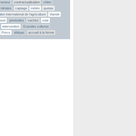
tracteur
contractualisation
chien
nitrates
captage
météo
quotas
lon international de l'agriculture
Viande
ment
pesticides
vaches
vote
intervention
Grandes cultures
Porcs
télépac
accueil à la ferme