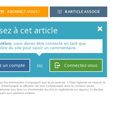
ABONNEZ-VOUS !
0
ARTICLE ASSOCIÉ
ez à cet article
ention
, vous devez être connecté en tant que
re du site pour saisir un commentaire.
z un compte
Connectez-vous
OU
ar les internautes n'engagent que leurs auteurs. L'Oise Agricole se reserve le
 d'interrompre la diffusion de tout commentaire dont le contenu serait
atteinte aux tiers ou d'enfreindre les lois et reglements en vigueur, et decline
quant aux opinions emises,