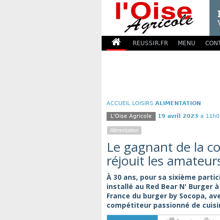
REUSSIR.FR
MENU
CON
ACCUEIL
LOISIRS
ALIMENTATION
L'Oise Agricole
19 avril 2023
a 11h0
Alimentation
Le gagnant de la c
réjouit les amateu
À 30 ans, pour sa sixième partic
installé au Red Bear N' Burger 
France du burger by Socopa, ave
compétiteur passionné de cuisi