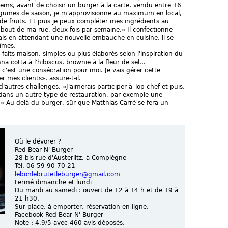
ems, avant de choisir un burger à la carte, vendu entre 16
 légumes de saison, je m'approvisionne au maximum en local,
de fruits. Et puis je peux compléter mes ingrédients au
bout de ma rue, deux fois par semaine.» Il confectionne
is en attendant une nouvelle embauche en cuisine, il se
Nîmes.
faits maison, simples ou plus élaborés selon l'inspiration du
cotta à l'hibiscus, brownie à la fleur de sel...
 c'est une consécration pour moi. Je vais gérer cette
r mes clients», assure-t-il.
à d'autres challenges. «J'aimerais participer à Top chef et puis,
 dans un autre type de restauration, par exemple une
» Au-delà du burger, sûr que Matthias Carré se fera un
Où le dévorer ?
Red Bear N' Burger
28 bis rue d'Austerlitz, à Compiègne
Tél. 06 59 90 70 21
lebonlebrutetleburger@gmail.com
Fermé dimanche et lundi
Du mardi au samedi : ouvert de 12 à 14 h et de 19 à
21 h30.
Sur place, à emporter, réservation en ligne.
Facebook Red Bear N' Burger
Note : 4,9/5 avec 460 avis déposés.