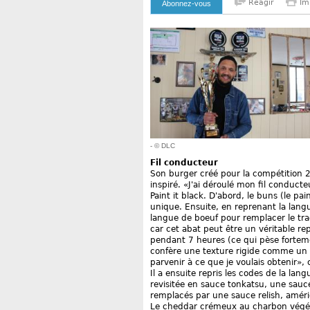
Reagir
Im
Abonnez-vous
- © DLC
Fil conducteur
Son burger créé pour la compétition 2
inspiré. «J'ai déroulé mon fil conducte
Paint it black. D'abord, le buns (le pa
unique. Ensuite, en reprenant la langu
langue de boeuf pour remplacer le tra
car cet abat peut être un véritable rep
pendant 7 heures (ce qui pèse fortem
confère une texture rigide comme un ba
parvenir à ce que je voulais obtenir», 
Il a ensuite repris les codes de la l
revisitée en sauce tonkatsu, une sauc
remplacés par une sauce relish, amér
Le cheddar crémeux au charbon végéta