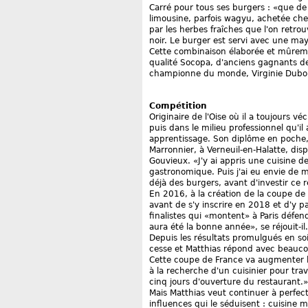
Carré pour tous ses burgers : «que de 
limousine, parfois wagyu, achetée che
par les herbes fraîches que l'on retrou
noir. Le burger est servi avec une may
Cette combinaison élaborée et mûreme
qualité Socopa, d'anciens gagnants d
championne du monde, Virginie Dubois
Compétition
Originaire de l'Oise où il a toujours v
puis dans le milieu professionnel qu'il
apprentissage. Son diplôme en poche, 
Marronnier, à Verneuil-en-Halatte, dis
Gouvieux. «J'y ai appris une cuisine d
gastronomique. Puis j'ai eu envie de 
déjà des burgers, avant d'investir ce r
En 2016, à la création de la coupe de 
avant de s'y inscrire en 2018 et d'y pa
finalistes qui «montent» à Paris défen
aura été la bonne année», se réjouit-il.
Depuis les résultats promulgués en soir
cesse et Matthias répond avec beaucoup
Cette coupe de France va augmenter l'a
à la recherche d'un cuisinier pour trav
cinq jours d'ouverture du restaurant.»
Mais Matthias veut continuer à perfect
influences qui le séduisent : cuisine 