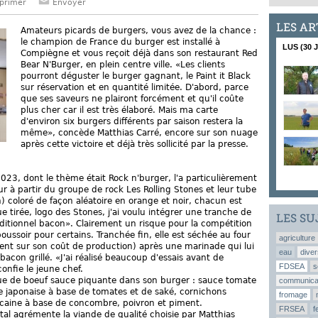
primer
Envoyer
LES AR
Amateurs picards de burgers, vous avez de la chance :
le champion de France du burger est installé à
LUS (30 
Compiègne et vous reçoit déjà dans son restaurant Red
Bear N'Burger, en plein centre ville. «Les clients
pourront déguster le burger gagnant, le Paint it Black
sur réservation et en quantité limitée. D'abord, parce
que ses saveurs ne plairont forcément et qu'il coûte
plus cher car il est très élaboré. Mais ma carte
d'environ six burgers différents par saison restera la
même», concède Matthias Carré, encore sur son nuage
après cette victoire et déjà très sollicité par la presse.
023, dont le thème était Rock n'burger, l'a particulièrement
ur à partir du groupe de rock Les Rolling Stones et leur tube
in) coloré de façon aléatoire en orange et noir, chacun est
e tirée, logo des Stones, j'ai voulu intégrer une tranche de
LES SU
ditionnel bacon». Clairement un risque pour la compétition
oussoir pour certains. Tranchée fin, elle est séchée au four
agriculture
ent sur son coût de production) après une marinade qui lui
eau
diver
con grillé. «J'ai réalisé beaucoup d'essais avant de
FDSEA
s
confie le jeune chef.
angue de boeuf sauce piquante dans son burger : sauce tomate
communica
e japonaise à base de tomates et de saké, cornichons
fromage
icaine à base de concombre, poivron et piment.
FRSEA
f
l agrémente la viande de qualité choisie par Matthias