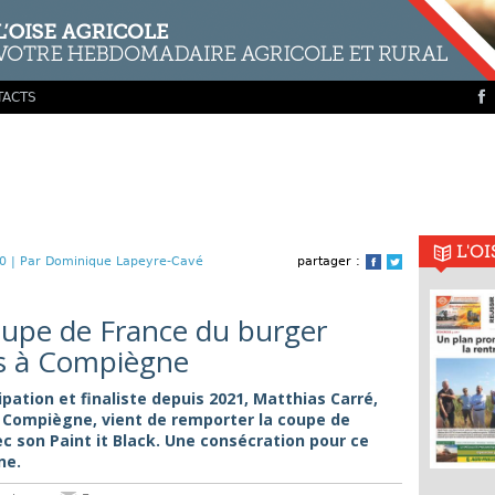
TACTS
L'O
0 |
Par Dominique Lapeyre-Cavé
partager :
Facebook
Twitter
oupe de France du burger
rs à Compiègne
ipation et finaliste depuis 2021, Matthias Carré,
à Compiègne, vient de remporter la coupe de
c son Paint it Black. Une consécration pour ce
ne.