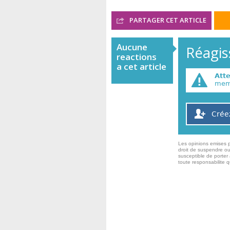
PARTAGER CET ARTICLE
Aucune
Réagiss
reactions
a cet article
Att
memb
Crée
Les opinions emises p
droit de suspendre ou
susceptible de porter 
toute responsabilite 