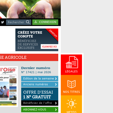
CONNEXION
Rechercher
ISE AGRICOLE
Dernier numéro
LÉGALES
N° 17421 | mai 2026
Edition de la semaine
Anciens numéros
OFFRE D’ESSAI
NOS TITRES
1 N° GRATUIT
Bénéficiez de l’offre
ABONNEZ-VOUS
MÉTÉO