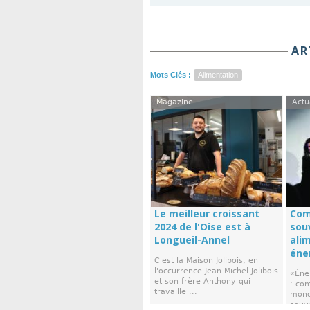
AR
Mots Clés :
Alimentation
Magazine
Actu
Le meilleur croissant
Com
2024 de l'Oise est à
sou
Longueil-Annel
ali
éne
C'est la Maison Jolibois, en
l'occurrence Jean-Michel Jolibois
«Éne
et son frère Anthony qui
: co
travaille ...
mond
souve