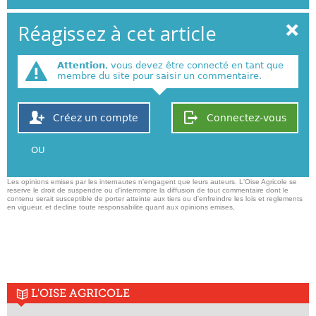
Réagissez à cet article
Attention
, vous devez être connecté en tant que
membre du site pour saisir un commentaire.
Créez un compte
Connectez-vous
OU
Les opinions emises par les internautes n'engagent que leurs auteurs. L'Oise Agricole se
reserve le droit de suspendre ou d'interrompre la diffusion de tout commentaire dont le
contenu serait susceptible de porter atteinte aux tiers ou d'enfreindre les lois et reglements
en vigueur, et decline toute responsabilite quant aux opinions emises,
L'OISE AGRICOLE