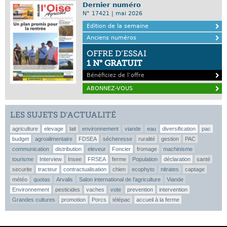
Dernier numéro
N° 17421 | mai 2026
Edition de la semaine
Anciens numéros
OFFRE D’ESSAI
1 N° GRATUIT
Bénéficiez de l’offre
ABONNEZ-VOUS
LES SUJETS D’ACTUALITÉ
agriculture
elevage
lait
environnement
viande
eau
diversification
pac
budget
agroalimentaire
FDSEA
sécheresse
ruralité
gestion
PAC
communication
distribution
eleveur
Foncier
fromage
machinisme
tourisme
Interview
Insee
FRSEA
ferme
Population
déclaration
santé
securite
tracteur
contractualisation
chien
ecophyto
nitrates
captage
météo
quotas
Arvalis
Salon international de l'agriculture
Viande
Environnement
pesticides
vaches
vote
prevention
intervention
Grandes cultures
promotion
Porcs
télépac
accueil à la ferme