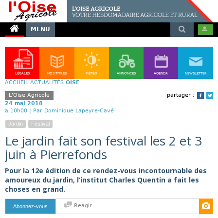
MENU
LÉGALES
NOS TITRES
MÉTÉO
ANNONCES
AGENDA
NEWSLETTER
ACCUEIL
ACTUALITÉS
OISE
L'Oise Agricole
partager :
Face
T
24 mai 2018
a 10h00 |
Par Dominique Lapeyre-Cavé
Jardin
Festival
Le jardin fait son festival les 2 et 3
juin à Pierrefonds
Pour la 12e édition de ce rendez-vous incontournable des
amoureux du jardin, l’institut Charles Quentin a fait les
choses en grand.
Reagir
Abonnez-vous