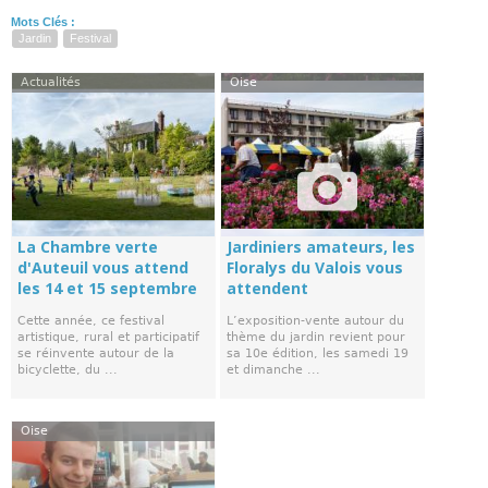
Mots Clés :
Jardin
Festival
Actualités
Oise
La Chambre verte
Jardiniers amateurs, les
d'Auteuil vous attend
Floralys du Valois vous
les 14 et 15 septembre
attendent
Cette année, ce festival
L’exposition-vente autour du
artistique, rural et participatif
thème du jardin revient pour
se réinvente autour de la
sa 10e édition, les samedi 19
bicyclette, du ...
et dimanche ...
Oise