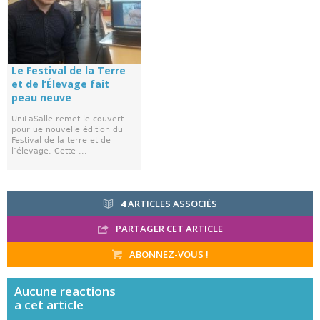
Le Festival de la Terre
et de l’Élevage fait
peau neuve
UniLaSalle remet le couvert
pour ue nouvelle édition du
Festival de la terre et de
l’élevage. Cette ...
4
ARTICLES ASSOCIÉS
PARTAGER CET ARTICLE
ABONNEZ-VOUS !
Aucune
reactions
a cet article