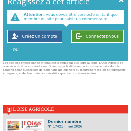
Réagissez à cet article
Attention
, vous devez être connecté en tant que
membre du site pour saisir un commentaire.
Créez un compte
Connectez-vous
OU
Les opinions emises par les internautes n'engagent que leurs auteurs. L'Oise Agricole se
reserve le droit de suspendre ou d'interrompre la diffusion de tout commentaire dont le
contenu serait susceptible de porter atteinte aux tiers ou d'enfreindre les lois et reglements
en vigueur, et decline toute responsabilite quant aux opinions emises,
L'OISE AGRICOLE
Dernier numéro
N° 17421 | mai 2026