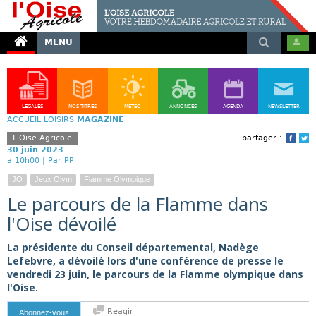
MENU
LÉGALES
NOS TITRES
MÉTÉO
ANNONCES
AGENDA
NEWSLETTER
ACCUEIL
LOISIRS
MAGAZINE
L'Oise Agricole
partager :
Face
T
30 juin 2023
a 10h00 |
Par PP
JO
Jeux Olym
Flamme Olympique
Le parcours de la Flamme dans
l'Oise dévoilé
La présidente du Conseil départemental, Nadège
Lefebvre, a dévoilé lors d'une conférence de presse le
vendredi 23 juin, le parcours de la Flamme olympique dans
l'Oise.
Reagir
Abonnez-vous