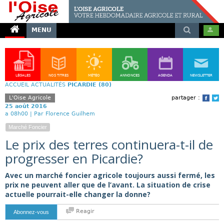
MENU
LÉGALES
NOS TITRES
MÉTÉO
ANNONCES
AGENDA
NEWSLETTER
ACCUEIL
ACTUALITÉS
PICARDIE (80)
L'Oise Agricole
partager :
Face
T
25 août 2016
a 08h00 |
Par Florence Guilhem
Marché Foncier
Le prix des terres continuera-t-il de
progresser en Picardie?
Avec un marché foncier agricole toujours aussi fermé, les
prix ne peuvent aller que de l’avant. La situation de crise
actuelle pourrait-elle changer la donne?
Reagir
Abonnez-vous