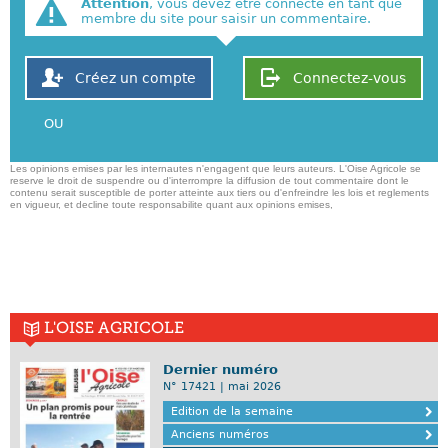
Attention
, vous devez être connecté en tant que
membre du site pour saisir un commentaire.
Créez un compte
Connectez-vous
OU
Les opinions emises par les internautes n'engagent que leurs auteurs. L'Oise Agricole se
reserve le droit de suspendre ou d'interrompre la diffusion de tout commentaire dont le
contenu serait susceptible de porter atteinte aux tiers ou d'enfreindre les lois et reglements
en vigueur, et decline toute responsabilite quant aux opinions emises,
L'OISE AGRICOLE
Dernier numéro
N° 17421 | mai 2026
Edition de la semaine
Anciens numéros