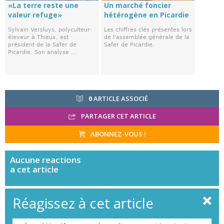
«La terre reste une
Un marché foncier
valeur refuge»
hétérogène en Picardie
Sylvain Versluys, polyculteur-
Les chiffres clés présentes lors
éleveur à Thieux, est
de l'assemblée générale de la
président de la Safer de
Safer de Picardie.
Picardie. Son analyse ...
0
ARTICLE ASSOCIÉ
PARTAGER CET ARTICLE
ABONNEZ-VOUS !
Aucune
reactions
a cet article
Réagissez à cet article