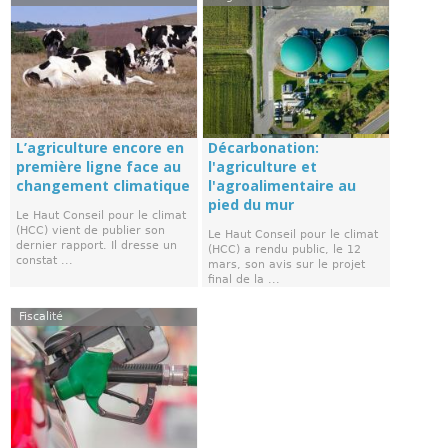
L’agriculture encore en
Décarbonation:
première ligne face au
l'agriculture et
changement climatique
l'agroalimentaire au
pied du mur
Le Haut Conseil pour le climat
(HCC) vient de publier son
Le Haut Conseil pour le climat
dernier rapport. Il dresse un
(HCC) a rendu public, le 12
constat ...
mars, son avis sur le projet
final de la ...
Fiscalité