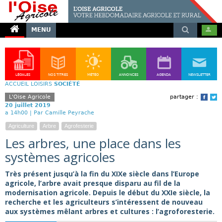
MENU
LÉGALES
NOS TITRES
MÉTÉO
ANNONCES
AGENDA
NEWSLETTER
ACCUEIL
LOISIRS
SOCIÉTÉ
L'Oise Agricole
partager :
Face
T
20 juillet 2019
a 14h00 |
Par Camille Peyrache
Agriculture
Arbre
Agrofesterie
Les arbres, une place dans les
systèmes agricoles
Très présent jusqu’à la fin du XIXe siècle dans l’Europe
agricole, l’arbre avait presque disparu au fil de la
modernisation agricole. Depuis le début du XXIe siècle, la
recherche et les agriculteurs s’intéressent de nouveau
aux systèmes mêlant arbres et cultures : l’agroforesterie.