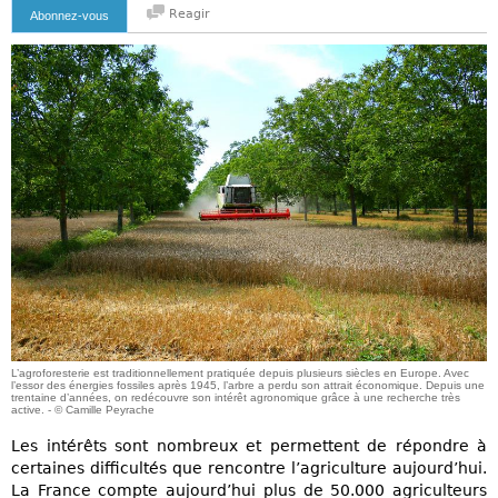
Reagir
Abonnez-vous
L’agroforesterie est traditionnellement pratiquée depuis plusieurs siècles en Europe. Avec
l’essor des énergies fossiles après 1945, l’arbre a perdu son attrait économique. Depuis une
trentaine d’années, on redécouvre son intérêt agronomique grâce à une recherche très
active. - © Camille Peyrache
Les intérêts sont nombreux et permettent de répondre à
certaines difficultés que rencontre l’agriculture aujourd’hui.
La France compte aujourd’hui plus de 50.000 agriculteurs