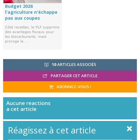
Budget 2026
l'agriculture n'échappe
pas aux coupes
Côté recettes, le PLF supprime
des avantages fiscaux pour
les biocarburants, mais
proroge la ...
10
ARTICLES ASSOCIÉS
PARTAGER CET ARTICLE
ABONNEZ-VOUS !
Aucune
reactions
a cet article
Réagissez à cet article