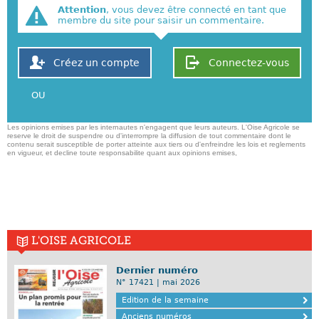
Attention
, vous devez être connecté en tant que
membre du site pour saisir un commentaire.
Créez un compte
Connectez-vous
OU
Les opinions emises par les internautes n'engagent que leurs auteurs. L'Oise Agricole se
reserve le droit de suspendre ou d'interrompre la diffusion de tout commentaire dont le
contenu serait susceptible de porter atteinte aux tiers ou d'enfreindre les lois et reglements
en vigueur, et decline toute responsabilite quant aux opinions emises,
L'OISE AGRICOLE
Dernier numéro
N° 17421 | mai 2026
Edition de la semaine
Anciens numéros