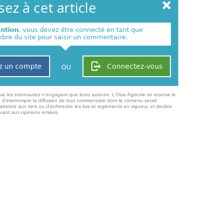
ez à cet article
ention
, vous devez être connecté en tant que
re du site pour saisir un commentaire.
z un compte
Connectez-vous
OU
ar les internautes n'engagent que leurs auteurs. L'Oise Agricole se reserve le
 d'interrompre la diffusion de tout commentaire dont le contenu serait
atteinte aux tiers ou d'enfreindre les lois et reglements en vigueur, et decline
quant aux opinions emises,