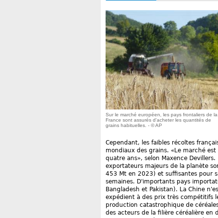
Sur le marché européen, les pays frontaliers de la
France sont assurés d'acheter les quantités de
grains habituelles. - © AP
Cependant, les faibles récoltes françai
mondiaux des grains. «Le marché est éq
quatre ans», selon Maxence Devillers. 
exportateurs majeurs de la planète 
453 Mt en 2023) et suffisantes pour 
semaines. D'importants pays importat
Bangladesh et Pakistan). La Chine n'es
expédient à des prix très compétitifs le
production catastrophique de céréales 
des acteurs de la filière céréalière en 