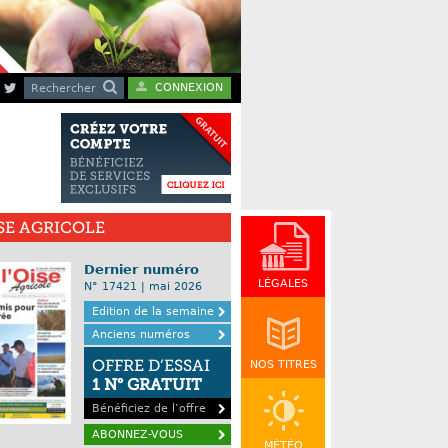
CONNEXION
Rechercher
ISE AGRICOLE
Dernier numéro
LÉGALES
N° 17421 | mai 2026
Edition de la semaine
Anciens numéros
OFFRE D’ESSAI
NOS TITRES
1 N° GRATUIT
Bénéficiez de l’offre
ABONNEZ-VOUS
MÉTÉO