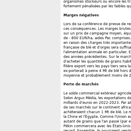
organismes stockeurs ou encore les tra
fortement pénalisées par les faibles q
Marges négatives
Lors de sa conférence de presse de re
ces conséquences. Les marges brutes 
sur un prix de campagne moyen, équiva
de - 800 EUR/ha, aides Pac comprises. 
en raison des charges très importantes 
française de blé et d'orges sera suffis
l'alimentation animale en particulier. 
des années précédentes. Sur le marché
d'acheter les quantités de grains habit
filière export vers les pays tiers sera 
ex-porterait à peine 4 Mt de blé hors
moyenne et probablement moins de 2 
Perte de marchés
Le solde commercial extérieur agricole
Selon Argus Média, les exportations de
milliards d'euros en 2022-2023. Par ai
de ses marchés sur le continent africai
achèteraient chacun 1 Mt de blé. Le mil
la Chine et l'Égypte. Comme l'Union 
autant de grains que l'an passé (par 
Pékin commercera avec les États-Unis 
record. Ensemble, ils pourraient vend