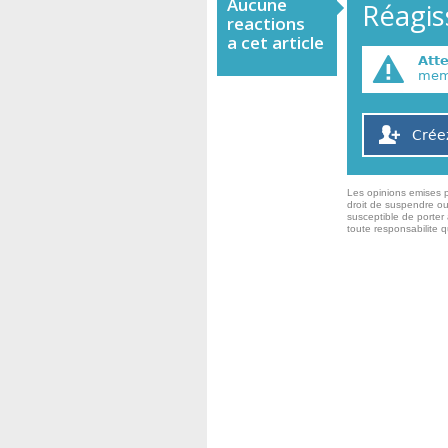
Aucune
Réagiss
reactions
a cet article
Att
memb
Crée
Les opinions emises p
droit de suspendre ou
susceptible de porter 
toute responsabilite 