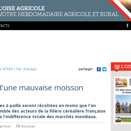
TACTS
L'O
a 07h00 |
Par Actuagri
partager :
Facebook
Twitter
d'une mauvaise moisson
es à paille seront récoltées en moins que l'an
mble des acteurs de la filière céréalière française
s l'indifférence totale des marchés mondiaux.
primer
Envoyer