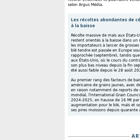
selon Argus Média.
Les récoltes abondantes de cé
à la baisse
Récolte massive de maïs aux États-Un
restent orientés à la baisse dans 
les importateurs à lancer de grosse
blé tendre est passée en Europe sous
rapprochée (septembre), tandis que
aux États-Unis, où le cours du cont
son plus bas niveau depuis la fin se
été aussi faible depuis le 28 août 20
Au premier rang des facteurs de bais
américaine de grains jaunes, avec de
en raison notamment de reports de s
mondial, l'International Grain Counc
2024-2025, en hausse de 16 Mt par
augmentation pour le blé, maïs et so
ses pires moissons depuis quarante 
AR