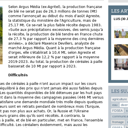
Selon Argus Média (ex-Agritel), la production française
LES AR
de blé ne serait pas de 26,3 millions de tonnes (Mt)
comme l'annonçait au début du mois d'août Agreste,
LUS (30 
la statistique du ministère de l'Agriculture, mais de
25,17 Mt. Ce se-rait la plus faible récolte depuis 1983.
«Suite aux précipitations excessives, des semis jusqu'à
la récolte, la production de blé tendre en France chute
de 27,3 % par rapport à la moyenne des cinq dernières
années», a déclaré Maxence Devillers, analyste de
marché Argus Média. Quant à la production française
d'orges, elle s'établirait à 10,4 Mt, selon Agreste et
serait inférieure de 12,2 % par rapport à la moyenne
2019-2023. Au total, la production de céréales à paille
baisserait de 10 Mt par rapport à 2023.
Difficultés
ses de céréales à paille n'ont aucun impact sur les cours
uilibré à des prix qui n'ont jamais été aussi faibles depuis
LES SU
Les quantités disponibles de blé détenues par les huit pays
sont dans la moyenne des campagnes passées (446 Mt versus
agriculture
satisfaire une demande mondiale très molle depuis quelques
eau
diver
eurs sont en retraits pendant de nombreux mois (Turquie,
FDSEA
s
t pas non plus aux achats. Or, la Russie et l'Ukraine
urs grains dès qu'ils sont récoltés. A contrario, la
communica
à paille, et de blé en particulier, met en France, l'ensemble
fromage
difficulté. Les céréaliers évidemment, mais aussi les
FRSEA
f