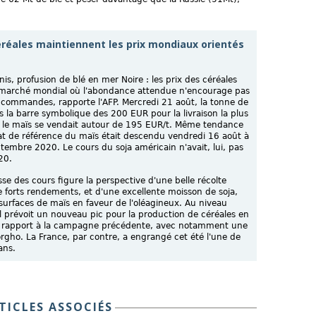
réales maintiennent les prix mondiaux orientés
is, profusion de blé en mer Noire : les prix des céréales
un marché mondial où l'abondance attendue n'encourage pas
s commandes, rapporte l'AFP. Mercredi 21 août, la tonne de
 la barre symbolique des 200 EUR pour la livraison la plus
 le maïs se vendait autour de 195 EUR/t. Même tendance
rat de référence du maïs était descendu vendredi 16 août à
ptembre 2020. Le cours du soja américain n'avait, lui, pas
20.
se des cours figure la perspective d'une belle récolte
 forts rendements, et d'une excellente moisson de soja,
urfaces de maïs en faveur de l'oléagineux. Au niveau
il prévoit un nouveau pic pour la production de céréales en
 rapport à la campagne précédente, avec notamment une
rgho. La France, par contre, a engrangé cet été l'une de
ans.
TICLES ASSOCIÉS