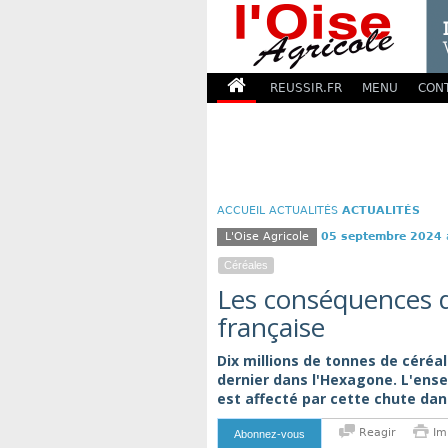
REUSSIR.FR
MENU
CON
ACCUEIL
ACTUALITÉS
ACTUALITÉS
L'Oise Agricole
05 septembre 2024
Céréales
Les conséquences 
française
Dix millions de tonnes de céréal
dernier dans l'Hexagone. L'ense
est affecté par cette chute dan
Reagir
Im
Abonnez-vous