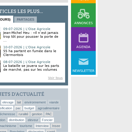
TICLES LES PLUS...
JOURS)
PARTAGES
ANNONCES
09-07-2026 | L'Oise Agricole
Jean-Michel Heu : «Il n’est jamais
trop tôt pour pousser la porte de
...
AGENDA
10-07-2026 | L'Oise Agricole
55 ha partent en fumée dans le
Clermontois
08-07-2026 | L'Oise Agricole
La bataille se jouera sur les parts
de marché, pas sur les volumes
NEWSLETTER
Voir tous
JETS D’ACTUALITÉ
elevage
lait
environnement
viande
sification
pac
budget
agroalimentaire
écheresse
ruralité
gestion
PAC
tion
distribution
eleveur
Foncier
machinisme
tourisme
Interview
Insee
erme
Population
déclaration
santé