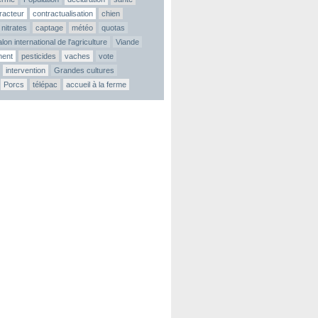
tracteur
contractualisation
chien
nitrates
captage
météo
quotas
lon international de l'agriculture
Viande
ment
pesticides
vaches
vote
intervention
Grandes cultures
Porcs
télépac
accueil à la ferme