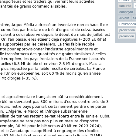
nsporteurs et les traders qui verront leurs activités
securite
uantités de grains commercialisables.
ecophyto
Arvalis
Sa
Environne
ntrée, Argus Média a dressé un inventaire non exhaustif de
cumulées par hectare de blé, d'orges et de colza, basées
prevention
lent à celui observé depuis le début du mois de juillet, est
promotion
Or, l'an passé, elles étaient déjà négatives (- 200 EUR/ha)
supportées par les céréaliers. La très faible récolte
ante pour approvisionner l'industrie agroalimentaire et
Elle transformera des quantités de grains similaires à celles
 européen, les pays frontaliers de la France sont assurés
uelles (6,3 Mt de blé et environ 2,8 Mt d'orges). Mais la
la plus impactée par la faible récolte de céréales. La France
 de l'Union européenne, soit 60 % de moins qu'en année
Mt d'orges (- 35 %).
 et agroalimentaire français en pâtira considérablement.
 blé ne devraient pas 800 millions d'euros contre près de 3
lleurs, notre pays pourrait certainement perdre une partie
n. L'Algérie, le Maroc et l'Afrique subsaharienne
lion de tonnes restant se-rait réparti entre la Tunisie, Cuba,
européenne ne sera pas non plus en mesure d'exporter
exemple, 30 Mt pour le blé versus 40 Mt en 2023-2024),
et le Canada qui s'apprêtent à engranger des récoltes
re 62 Mt de blé et peser davantage que la Russie (51Mt),