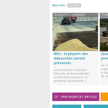
Mots Clés :
Céréales
Productions végétales
Prod
Blés : la plupart des
Qua
débouchés seront
pre
préservés
La 2
orga
Les premières analyses
a réu
d'Arvalis et FranceAgriMer
de la 
confirment uneteneur en
protéines équivalente à ...
PARTAGER CET ARTICLE