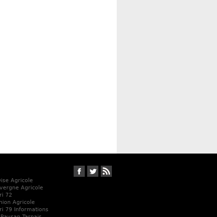
Suivez-nous sur Facebook
Suivez-nous sur Twitter
RSS
Oise Agricole
vergne Agricole
ri 72
Union Agricole
ri 79 Informations
 Paysan Tarnais