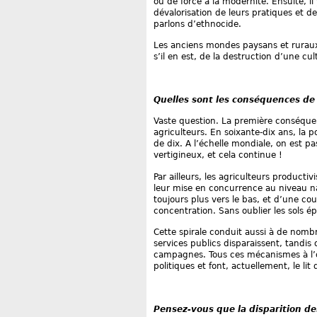
ou de force à la modernité. Ensuite, i
dévalorisation de leurs pratiques et de
parlons d’ethnocide.
Les anciens mondes paysans et ruraux
s’il en est, de la destruction d’une cu
Quelles sont les conséquences de 
Vaste question. La première conséqu
agriculteurs. En soixante-dix ans, la p
de dix. A l’échelle mondiale, on est p
vertigineux, et cela continue !
Par ailleurs, les agriculteurs product
leur mise en concurrence au niveau na
toujours plus vers le bas, et d’une cour
concentration. Sans oublier les sols ép
Cette spirale conduit aussi à de nom
services publics disparaissent, tandis q
campagnes. Tous ces mécanismes à l’
politiques et font, actuellement, le lit
Pensez-vous que la disparition de