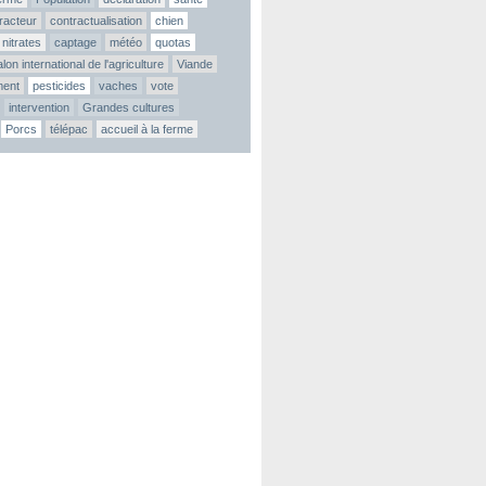
tracteur
contractualisation
chien
nitrates
captage
météo
quotas
lon international de l'agriculture
Viande
ment
pesticides
vaches
vote
intervention
Grandes cultures
Porcs
télépac
accueil à la ferme