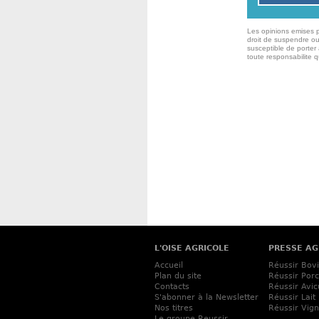
Les opinions emises p
droit de suspendre ou
susceptible de porter 
toute responsabilite 
L'OISE AGRICOLE
PRESSE AG
Accueil
Réussir Bov
Plan du site
Réussir Porc
Contacts
Réussir Avic
S'abonner à la Newsletter
Réussir Lait
Nos titres
Réussir Vig
Le groupe Reussir