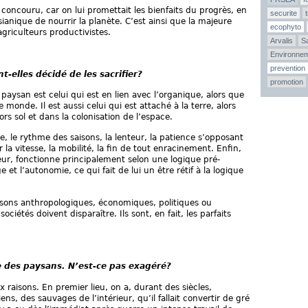
 concouru, car on lui promettait les bienfaits du progrès, en
securite
ssianique de nourrir la planète. C’est ainsi que la majeure
ecophyto
griculteurs productivistes.
Arvalis
Sa
Environne
prevention
-elles décidé de les sacrifier?
promotion
 paysan est celui qui est en lien avec l’organique, alors que
 monde. Il est aussi celui qui est attaché à la terre, alors
rs sol et dans la colonisation de l’espace.
e, le rythme des saisons, la lenteur, la patience s’opposant
a vitesse, la mobilité, la fin de tout enracinement. Enfin,
lteur, fonctionne principalement selon une logique pré-
e et l’autonomie, ce qui fait de lui un être rétif à la logique
aisons anthropologiques, économiques, politiques ou
ciétés doivent disparaître. Ils sont, en fait, les parfaits
des paysans. N’est-ce pas exagéré?
 raisons. En premier lieu, on a, durant des siècles,
s, des sauvages de l’intérieur, qu’il fallait convertir de gré