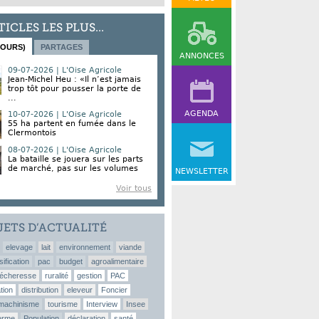
TICLES LES PLUS...
JOURS)
PARTAGES
ANNONCES
09-07-2026 | L'Oise Agricole
Jean-Michel Heu : «Il n’est jamais
trop tôt pour pousser la porte de
...
AGENDA
10-07-2026 | L'Oise Agricole
55 ha partent en fumée dans le
Clermontois
08-07-2026 | L'Oise Agricole
La bataille se jouera sur les parts
de marché, pas sur les volumes
NEWSLETTER
Voir tous
JETS D’ACTUALITÉ
elevage
lait
environnement
viande
sification
pac
budget
agroalimentaire
écheresse
ruralité
gestion
PAC
tion
distribution
eleveur
Foncier
machinisme
tourisme
Interview
Insee
erme
Population
déclaration
santé