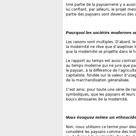
Une partie de la paysannerie y a aussi
lui confiant, par ailleurs, le projet me
partie des paysans sont devenus des a
Pourquoi les sociétés modernes ont
Les raisons sont multiples. D’abord, le
la modernité ne rêve que d’aseptiser le
que la modernité se projette dans le ho
Le rapport au temps est aussi contrair
au temps moderne qui ne jure que par l
le paysan, à la différence de l’agricu
capitaliste, fondée sur la valeur d’usag
de la marchandisation généralisée.
C’est ainsi, pour toute une série de r
symboliques, que les paysans et leurs so
boucs émissaires de la modernité.
Vous évoquez même un ethnocide 
Non, nous utilisons ce terme pour deux
considéré les paysans comme des Indien