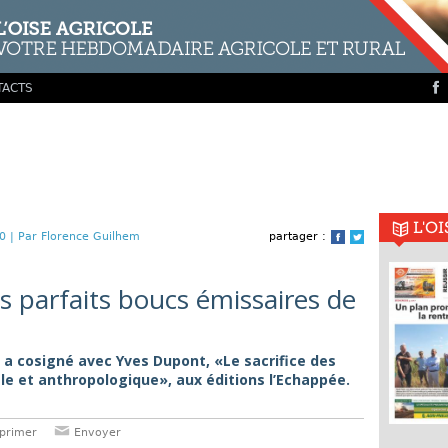
TACTS
L'O
0 |
Par Florence Guilhem
partager :
Facebook
Twitter
s parfaits boucs émissaires de
a, a cosigné avec Yves Dupont, «Le sacrifice des
e et anthropologique», aux éditions l’Echappée.
primer
Envoyer