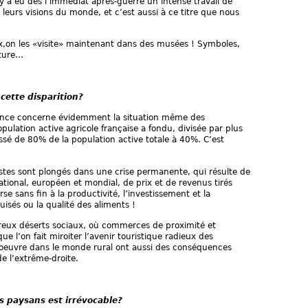
l y a eu dès l’immédiat après-guerre un intense travail de
 leurs visions du monde, et c’est aussi à ce titre que nous
,on les «visite» maintenant dans des musées ! Symboles,
lture…
cette disparition?
ence concerne évidemment la situation même des
opulation active agricole française a fondu, divisée par plus
assé de 80% de la population active totale à 40%. C’est
ivistes sont plongés dans une crise permanente, qui résulte de
tional, européen et mondial, de prix et de revenus tirés
se sans fin à la productivité, l’investissement et la
uisés ou la qualité des aliments !
breux déserts sociaux, où commerces de proximité et
ue l’on fait miroiter l’avenir touristique radieux des
oeuvre dans le monde rural ont aussi des conséquences
 de l’extrême-droite.
s paysans est irrévocable?