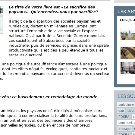
Le titre de votre livre est «Le sacrifice des
LES AR
paysans». Qu’entendez- vous par sacrifice?
LUS (30 
Il s’agit de la disparition des sociétés paysannes et
rurales qui, durant un millénaire en Europe, ont
structuré l’ensemble de la vie sociale et l’espace
national. Or, à partir de la Seconde Guerre mondiale,
ces sociétés ont été absorbées par la société
industrielle, puis de services, et prises dans une spirale
productiviste qui s’est peu à peu étendue à tous les
secteurs d’activité.
une politique d’autosuffisance alimentaire à une politique
 dont les effets négatifs, écologiques, sanitaires, sociaux et
entir. Les mondes paysans et ruraux sont devenus un secteur
e.
LES SU
revêtu ce basculement et remodelage du monde
agriculture
eau
diver
américain, les paysans ont été incités à mécaniser leurs
chimiques, à commercialiser la totalité de leurs productions,
FDSEA
s
s en amont et en aval, des techniciens des chambres
communica
essionnelles agricoles, ou bien encore de nombreux
fromage
FRSEA
f