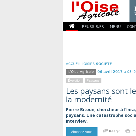
REUSSIR.FR
MENU
CON
ACCUEIL
LOISIRS
SOCIÉTÉ
L'Oise Agricole
06 avril 2017
a 08h0
Évolution
Paysans
Les paysans sont le
la modernité
Pierre Bitoun, chercheur à l’Inr
paysans. Une catastrophe social
Interview.
Reagir
Im
Abonnez-vous