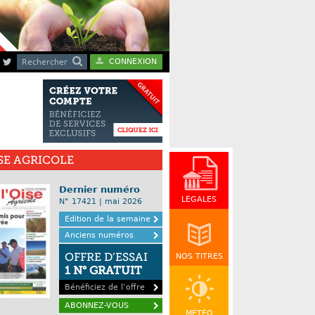
CONNEXION
Rechercher
ISE AGRICOLE
Dernier numéro
LÉGALES
N° 17421 | mai 2026
Edition de la semaine
Anciens numéros
OFFRE D’ESSAI
NOS TITRES
1 N° GRATUIT
Bénéficiez de l’offre
ABONNEZ-VOUS
MÉTÉO