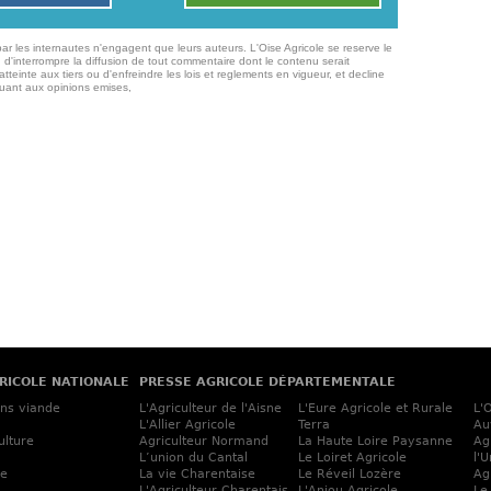
ar les internautes n'engagent que leurs auteurs. L'Oise Agricole se reserve le
 d'interrompre la diffusion de tout commentaire dont le contenu serait
atteinte aux tiers ou d'enfreindre les lois et reglements en vigueur, et decline
quant aux opinions emises,
RICOLE NATIONALE
PRESSE AGRICOLE DÉPARTEMENTALE
ins viande
L'Agriculteur de l'Aisne
L'Eure Agricole et Rurale
L'
L'Allier Agricole
Terra
Au
ulture
Agriculteur Normand
La Haute Loire Paysanne
Ag
L’union du Cantal
Le Loiret Agricole
l'
ne
La vie Charentaise
Le Réveil Lozère
Ag
L'Agriculteur Charentais
L'Anjou Agricole
Le