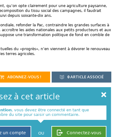
nt, qu’on opte clairement pour une agriculture paysanne,
ecomposition du tissu social des campagnes, il faudrait
ivi depuis soixante-dix ans.
ondiale, refonder la Pac, contraindre les grandes surfaces à
 accroître les aides nationales aux petits producteurs et aux
suppose une transformation politique de fond en comble de
actuelles du «progrès», n’en viennent à dévorer le renouveau
es terres agricoles.
ABONNEZ-VOUS !
0
ARTICLE ASSOCIÉ
ez à cet article
ention
, vous devez être connecté en tant que
re du site pour saisir un commentaire.
z un compte
Connectez-vous
OU