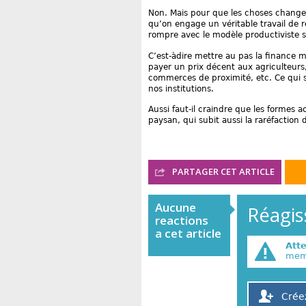
Non. Mais pour que les choses change
qu’on engage un véritable travail de r
rompre avec le modèle productiviste su
C’est-àdire mettre au pas la finance m
payer un prix décent aux agriculteurs,
commerces de proximité, etc. Ce qui 
nos institutions.
Aussi faut-il craindre que les formes 
paysan, qui subit aussi la raréfaction d
PARTAGER CET ARTICLE
Aucune
Réagiss
reactions
a cet article
Att
memb
Crée