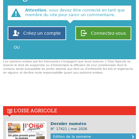
Attention
, vous devez être connecté en tant que
membre du site pour saisir un commentaire.
Créez un compte
Connectez-vous
OU
Les opinions emises par les internautes n'engagent que leurs auteurs. L'Oise Agricole se
reserve le droit de suspendre ou d'interrompre la diffusion de tout commentaire dont le
contenu serait susceptible de porter atteinte aux tiers ou d'enfreindre les lois et reglements
en vigueur, et decline toute responsabilite quant aux opinions emises,
L'OISE AGRICOLE
Dernier numéro
N° 17421 | mai 2026
Edition de la semaine