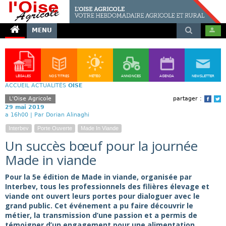
MENU
LÉGALES
NOS TITRES
MÉTÉO
ANNONCES
AGENDA
NEWSLETTER
ACCUEIL
ACTUALITÉS
OISE
L'Oise Agricole
partager :
Face
T
29 mai 2019
a 16h00 |
Par Dorian Alinaghi
Interbev
Porte Ouverte
Made In Viande
Un succès bœuf pour la journée
Made in viande
Pour la 5e édition de Made in viande, organisée par
Interbev, tous les professionnels des filières élevage et
viande ont ouvert leurs portes pour dialoguer avec le
grand public. Cet événement a pu faire découvrir le
métier, la transmission d’une passion et a permis de
témoigner d’un engagement pour une alimentation