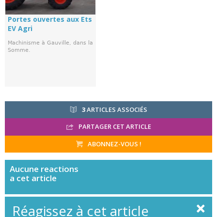
Portes ouvertes aux Ets
EV Agri
Machinisme à Gauville, dans la
Somme.
3
ARTICLES ASSOCIÉS
PARTAGER CET ARTICLE
ABONNEZ-VOUS !
Aucune
reactions
a cet article
Réagissez à cet article