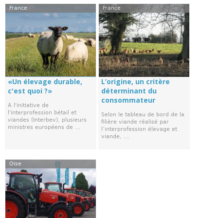
France
France
«Un élevage durable,
L’origine, un critère
c'est quoi ?»
déterminant du
consommateur
À l'initiative de
l'interprofession bétail et
Selon le tableau de bord de la
viandes (Interbev), plusieurs
filière viande réalisé par
ministres européens de ...
l’interprofession élevage et
viande, ...
Oise