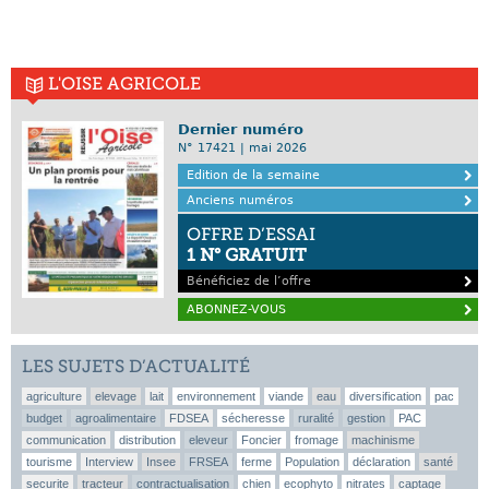
L'OISE AGRICOLE
Dernier numéro
N° 17421 | mai 2026
Edition de la semaine
Anciens numéros
OFFRE D’ESSAI
1 N° GRATUIT
Bénéficiez de l’offre
ABONNEZ-VOUS
LES SUJETS D’ACTUALITÉ
agriculture
elevage
lait
environnement
viande
eau
diversification
pac
budget
agroalimentaire
FDSEA
sécheresse
ruralité
gestion
PAC
communication
distribution
eleveur
Foncier
fromage
machinisme
tourisme
Interview
Insee
FRSEA
ferme
Population
déclaration
santé
securite
tracteur
contractualisation
chien
ecophyto
nitrates
captage