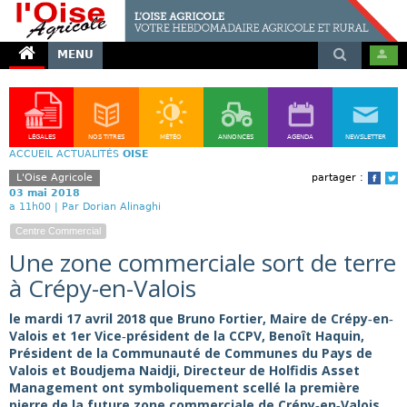
MENU
LÉGALES
NOS TITRES
MÉTÉO
ANNONCES
AGENDA
NEWSLETTER
ACCUEIL
ACTUALITÉS
OISE
L'Oise Agricole
partager :
Face
T
03 mai 2018
a 11h00 |
Par Dorian Alinaghi
Centre Commercial
Une zone commerciale sort de terre
à Crépy-en-Valois
le mardi 17 avril 2018 que Bruno Fortier, Maire de Crépy‐en‐
Valois et 1er Vice‐président de la CCPV, Benoît Haquin,
Président de la Communauté de Communes du Pays de
Valois et Boudjema Naidji, Directeur de Holfidis Asset
Management ont symboliquement scellé la première
pierre de la future zone commerciale de Crépy‐en‐Valois,