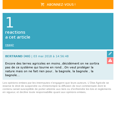
ABONNEZ-VOUS !
1
reactions
a cet article
reagir
Réagi
BERTRAND (40)
| 03 mai 2018 à 14:56:48
Signa
Encore des terres agricoles en moins..décidément on ne sortira
pas de ce système qui tourne en rond...On veut protéger la
nature mais on ne fait rien pour.. la bagnole, la bagnole , la
bagnole...
Les opinions emises par les internautes n'engagent que leurs auteurs. L'Oise Agricole se
reserve le droit de suspendre ou d'interrompre la diffusion de tout commentaire dont le
contenu serait susceptible de porter atteinte aux tiers ou d'enfreindre les lois et reglements
en vigueur, et decline toute responsabilite quant aux opinions emises,