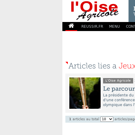
REUSSIR.FR
MENU
CON
Articles lies a
Jeu
L'Oise Agricole
Le parcour
La présidente du 
d'une conférence 
olympique dans l'
1
articles au total
articles/pag