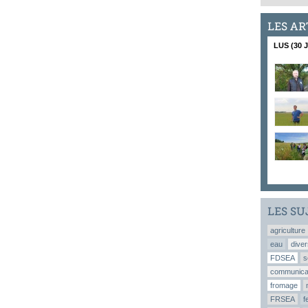
LES AR
LUS (30 
LES SU
agriculture
eau
diver
FDSEA
s
communica
fromage
FRSEA
f