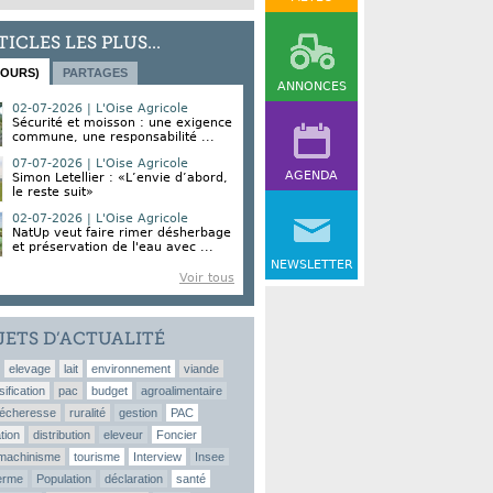
TICLES LES PLUS...
JOURS)
PARTAGES
ANNONCES
02-07-2026 | L'Oise Agricole
Sécurité et moisson : une exigence
commune, une responsabilité ...
07-07-2026 | L'Oise Agricole
AGENDA
Simon Letellier : «L’envie d’abord,
le reste suit»
02-07-2026 | L'Oise Agricole
NatUp veut faire rimer désherbage
et préservation de l'eau avec ...
NEWSLETTER
Voir tous
JETS D’ACTUALITÉ
elevage
lait
environnement
viande
sification
pac
budget
agroalimentaire
écheresse
ruralité
gestion
PAC
tion
distribution
eleveur
Foncier
machinisme
tourisme
Interview
Insee
erme
Population
déclaration
santé