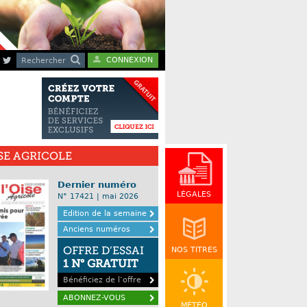
CONNEXION
Rechercher
ISE AGRICOLE
Dernier numéro
LÉGALES
N° 17421 | mai 2026
Edition de la semaine
Anciens numéros
OFFRE D’ESSAI
NOS TITRES
1 N° GRATUIT
Bénéficiez de l’offre
ABONNEZ-VOUS
MÉTÉO