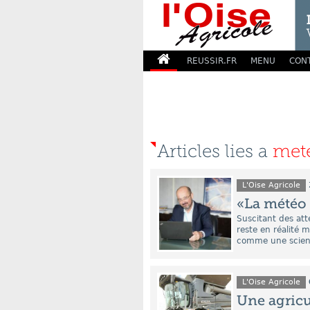
REUSSIR.FR
MENU
CON
Articles lies a
met
L'Oise Agricole
«La météo 
Suscitant des att
reste en réalité 
comme une science
L'Oise Agricole
Une agricu