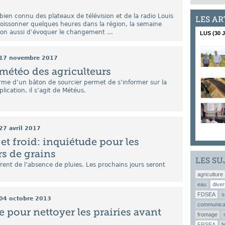
ien connu des plateaux de télévision et de la radio Louis
LES AR
oissonner quelques heures dans la région, la semaine
ion aussi d’évoquer le changement ...
LUS (30 
17 novembre 2017
 météo des agriculteurs
rme d’un bâton de sourcier permet de s’informer sur la
lication, il s’agit de Météus.
27 avril 2017
et froid: inquiétude pour les
s de grains
LES SU
frent de l’absence de pluies. Les prochains jours seront
agriculture
eau
diver
FDSEA
s
04 octobre 2013
communica
e pour nettoyer les prairies avant
fromage
FRSEA
f