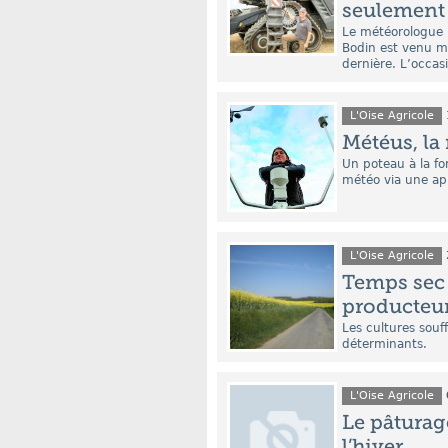
seulement
Le météorologue b
Bodin est venu m
dernière. L’occas
L'Oise Agricole
Météus, la
Un poteau à la fo
météo via une app
L'Oise Agricole
Temps sec 
producteur
Les cultures souf
déterminants.
L'Oise Agricole
Le pâturag
l’hiver