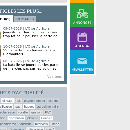
TICLES LES PLUS...
JOURS)
PARTAGES
ANNONCES
09-07-2026 | L'Oise Agricole
Jean-Michel Heu : «Il n’est jamais
trop tôt pour pousser la porte de
...
AGENDA
10-07-2026 | L'Oise Agricole
55 ha partent en fumée dans le
Clermontois
08-07-2026 | L'Oise Agricole
La bataille se jouera sur les parts
de marché, pas sur les volumes
NEWSLETTER
Voir tous
JETS D’ACTUALITÉ
elevage
lait
environnement
viande
sification
pac
budget
agroalimentaire
écheresse
ruralité
gestion
PAC
tion
distribution
eleveur
Foncier
machinisme
tourisme
Interview
Insee
erme
Population
déclaration
santé