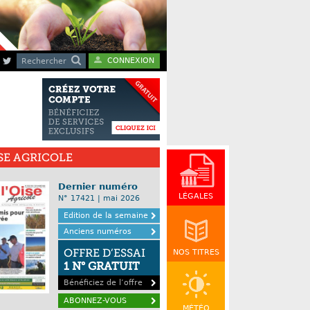
CONNEXION
Rechercher
ISE AGRICOLE
Dernier numéro
LÉGALES
N° 17421 | mai 2026
Edition de la semaine
Anciens numéros
OFFRE D’ESSAI
NOS TITRES
1 N° GRATUIT
Bénéficiez de l’offre
ABONNEZ-VOUS
MÉTÉO