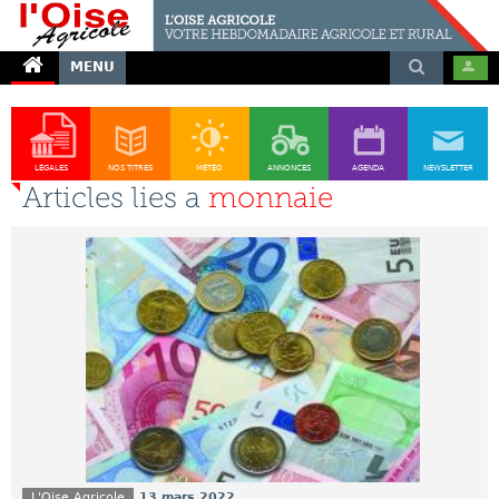
MENU
LÉGALES
NOS TITRES
MÉTÉO
ANNONCES
AGENDA
NEWSLETTER
Articles lies a
monnaie
L'Oise Agricole
13 mars 2022