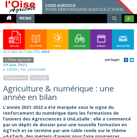
MENU
LÉGALES
NOS TITRES
MÉTÉO
ANNONCES
AGENDA
NEWSLETTER
ACCUEIL
ACTUALITÉS
OISE
L'Oise Agricole
partager :
Face
T
29 juin 2021
a 10h00 |
Par UniLaSalle
Enseignement
UniLaSalle
Agriculture & numérique : une
année en bilan
L’année 2021-2022 a été marquée sous le signe du
renforcement du numérique dans les formations de
l’univers des Agrosciences à UniLaSalle : elle a commencé
par un dépôt de dossier pour une nouvelle formation en
AgTech et se termine par une table ronde sur le thème
«AgTech, des métiers d’avenir pour faire progresser