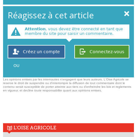
Réagissez à cet article
Attention
, vous devez être connecté en tant que
membre du site pour saisir un commentaire.
Créez un compte
Connectez-vous
OU
Les opinions emises par les internautes n'engagent que leurs auteurs. L'Oise Agricole se
reserve le droit de suspendre ou d'interrompre la diffusion de tout commentaire dont le
contenu serait susceptible de porter atteinte aux tiers ou d'enfreindre les lois et reglements
en vigueur, et decline toute responsabilite quant aux opinions emises,
L'OISE AGRICOLE