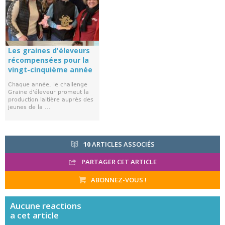
Les graines d'éleveurs
récompensées pour la
vingt-cinquième année
Chaque année, le challenge
Graine d'éleveur promeut la
production laitière auprès des
jeunes de la ...
10
ARTICLES ASSOCIÉS
PARTAGER CET ARTICLE
ABONNEZ-VOUS !
Aucune
reactions
a cet article