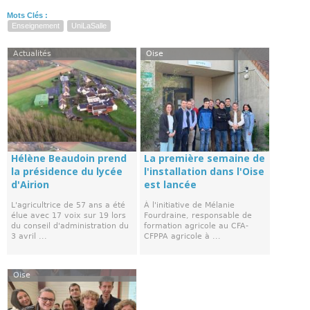
Mots Clés :
Enseignement
UniLaSalle
Actualités
Oise
Hélène Beaudoin prend
La première semaine de
la présidence du lycée
l'installation dans l'Oise
d'Airion
est lancée
L'agricultrice de 57 ans a été
À l'initiative de Mélanie
élue avec 17 voix sur 19 lors
Fourdraine, responsable de
du conseil d'administration du
formation agricole au CFA-
3 avril ...
CFPPA agricole à ...
Oise