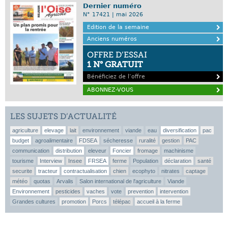
Dernier numéro
N° 17421 | mai 2026
Edition de la semaine
Anciens numéros
OFFRE D’ESSAI
1 N° GRATUIT
Bénéficiez de l’offre
ABONNEZ-VOUS
LES SUJETS D’ACTUALITÉ
agriculture
elevage
lait
environnement
viande
eau
diversification
pac
budget
agroalimentaire
FDSEA
sécheresse
ruralité
gestion
PAC
communication
distribution
eleveur
Foncier
fromage
machinisme
tourisme
Interview
Insee
FRSEA
ferme
Population
déclaration
santé
securite
tracteur
contractualisation
chien
ecophyto
nitrates
captage
météo
quotas
Arvalis
Salon international de l'agriculture
Viande
Environnement
pesticides
vaches
vote
prevention
intervention
Grandes cultures
promotion
Porcs
télépac
accueil à la ferme