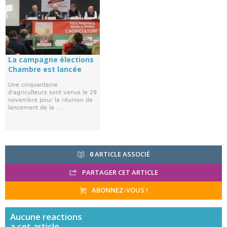
La campagne élections
Chambre est lancée
Une cinquantaine
d'agriculteurs sont venus le 29
novembre pour la réunion de
lancement de la ...
0
ARTICLE ASSOCIÉ
PARTAGER CET ARTICLE
ABONNEZ-VOUS !
Aucune
reactions
a cet article