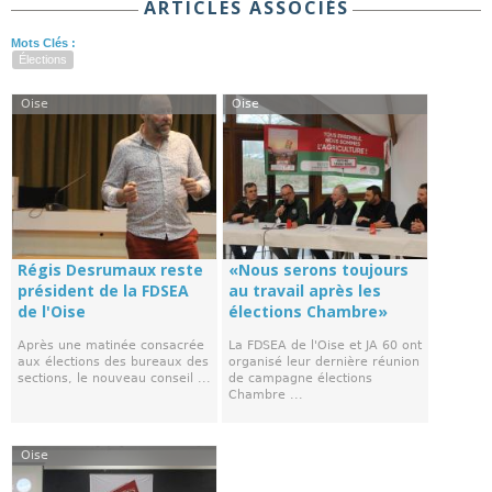
ARTICLES ASSOCIÉS
Mots Clés :
Élections
Oise
Oise
Régis Desrumaux reste
«Nous serons toujours
président de la FDSEA
au travail après les
de l'Oise
élections Chambre»
Après une matinée consacrée
La FDSEA de l'Oise et JA 60 ont
aux élections des bureaux des
organisé leur dernière réunion
sections, le nouveau conseil ...
de campagne élections
Chambre ...
Oise