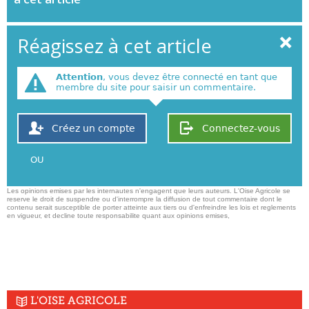
Réagissez à cet article
Attention
, vous devez être connecté en tant que
membre du site pour saisir un commentaire.
Créez un compte
Connectez-vous
OU
Les opinions emises par les internautes n'engagent que leurs auteurs. L'Oise Agricole se
reserve le droit de suspendre ou d'interrompre la diffusion de tout commentaire dont le
contenu serait susceptible de porter atteinte aux tiers ou d'enfreindre les lois et reglements
en vigueur, et decline toute responsabilite quant aux opinions emises,
L'OISE AGRICOLE