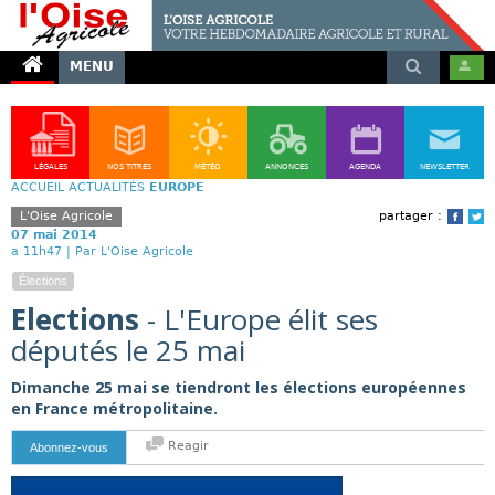
MENU
LÉGALES
NOS TITRES
MÉTÉO
ANNONCES
AGENDA
NEWSLETTER
ACCUEIL
ACTUALITÉS
EUROPE
L'Oise Agricole
partager :
Face
T
07 mai 2014
a 11h47 |
Par L'Oise Agricole
Élections
Elections
- L'Europe élit ses
députés le 25 mai
Dimanche 25 mai se tiendront les élections européennes
en France métropolitaine.
Reagir
Abonnez-vous