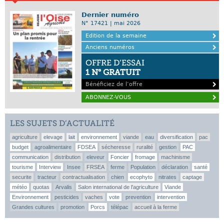
Dernier numéro
N° 17421 | mai 2026
Edition de la semaine
Anciens numéros
OFFRE D’ESSAI
1 N° GRATUIT
Bénéficiez de l’offre
ABONNEZ-VOUS
LES SUJETS D’ACTUALITÉ
agriculture
elevage
lait
environnement
viande
eau
diversification
pac
budget
agroalimentaire
FDSEA
sécheresse
ruralité
gestion
PAC
communication
distribution
eleveur
Foncier
fromage
machinisme
tourisme
Interview
Insee
FRSEA
ferme
Population
déclaration
santé
securite
tracteur
contractualisation
chien
ecophyto
nitrates
captage
météo
quotas
Arvalis
Salon international de l'agriculture
Viande
Environnement
pesticides
vaches
vote
prevention
intervention
Grandes cultures
promotion
Porcs
télépac
accueil à la ferme