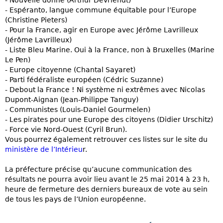
- Nouvelle donne (Arthur Devriendt)
- Espéranto, langue commune équitable pour l’Europe
(Christine Pieters)
- Pour la France, agir en Europe avec Jérôme Lavrilleux
(Jérôme Lavrilleux)
- Liste Bleu Marine. Oui à la France, non à Bruxelles (Marine
Le Pen)
- Europe citoyenne (Chantal Sayaret)
- Parti fédéraliste européen (Cédric Suzanne)
- Debout la France ! Ni système ni extrêmes avec Nicolas
Dupont-Aignan (Jean-Philippe Tanguy)
- Communistes (Louis-Daniel Gourmelen)
- Les pirates pour une Europe des citoyens (Didier Urschitz)
- Force vie Nord-Ouest (Cyril Brun).
Vous pourrez également retrouver ces listes sur le site du
ministère de l’Intérieu
r.
La préfecture précise qu’aucune communication des
résultats ne pourra avoir lieu avant le 25 mai 2014 à 23 h,
heure de fermeture des derniers bureaux de vote au sein
de tous les pays de l’Union européenne.