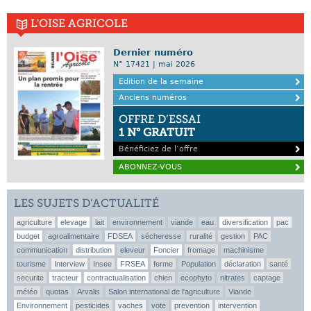
L'OISE AGRICOLE
Dernier numéro
N° 17421 | mai 2026
Edition de la semaine
Anciens numéros
OFFRE D’ESSAI
1 N° GRATUIT
Bénéficiez de l’offre
ABONNEZ-VOUS
LES SUJETS D’ACTUALITÉ
agriculture
elevage
lait
environnement
viande
eau
diversification
pac
budget
agroalimentaire
FDSEA
sécheresse
ruralité
gestion
PAC
communication
distribution
eleveur
Foncier
fromage
machinisme
tourisme
Interview
Insee
FRSEA
ferme
Population
déclaration
santé
securite
tracteur
contractualisation
chien
ecophyto
nitrates
captage
météo
quotas
Arvalis
Salon international de l'agriculture
Viande
Environnement
pesticides
vaches
vote
prevention
intervention