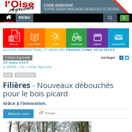
MENU
LÉGALES
NOS TITRES
MÉTÉO
ANNONCES
AGENDA
NEWSLETTER
ACCUEIL
PRODUCTIONS ET MARCHÉS
PRODUCTIONS VÉGÉTALES
L'Oise Agricole
partager :
Face
T
20 mars 2014
a 08h00 |
Par L'Oise Agricole
Bois
Construction
Filières
- Nouveaux débouchés
pour le bois picard
Grâce à l'innovation.
Reagir
Abonnez-vous