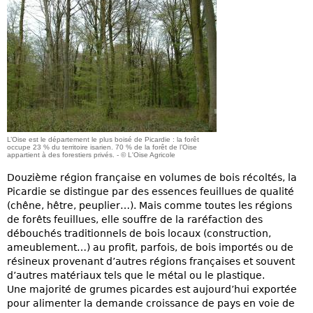
L’Oise est le département le plus boisé de Picardie : la forêt
occupe 23 % du territoire isarien. 70 % de la forêt de l’Oise
appartient à des forestiers privés. - © L'Oise Agricole
Douzième région française en volumes de bois récoltés, la
Picardie se distingue par des essences feuillues de qualité
(chêne, hêtre, peuplier…). Mais comme toutes les régions
de forêts feuillues, elle souffre de la raréfaction des
débouchés traditionnels de bois locaux (construction,
ameublement…) au profit, parfois, de bois importés ou de
résineux provenant d’autres régions françaises et souvent
d’autres matériaux tels que le métal ou le plastique.
Une majorité de grumes picardes est aujourd’hui exportée
pour alimenter la demande croissance de pays en voie de