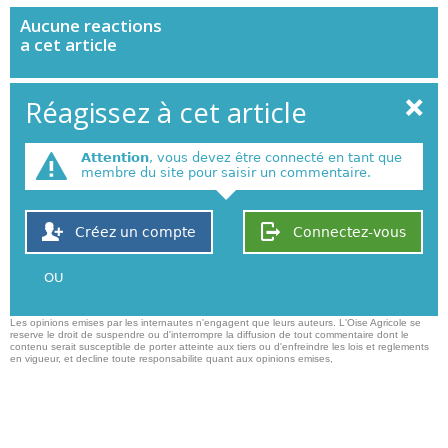
Aucune
reactions
a cet article
Réagissez à cet article
Attention
, vous devez être connecté en tant que
membre du site pour saisir un commentaire.
Créez un compte
Connectez-vous
OU
Les opinions emises par les internautes n'engagent que leurs auteurs. L'Oise Agricole se
reserve le droit de suspendre ou d'interrompre la diffusion de tout commentaire dont le
contenu serait susceptible de porter atteinte aux tiers ou d'enfreindre les lois et reglements
en vigueur, et decline toute responsabilite quant aux opinions emises,