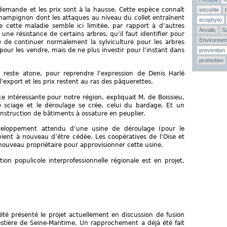
 demande et les prix sont à la hausse. Cette espèce connaît
securite
champignon dont les attaques au niveau du collet entraînent
ecophyto
de cette maladie semble ici limitée, par rapport à d’autres
Arvalis
Sa
ne résistance de certains arbres, qu’il faut identifier pour
Environne
é de continuer normalement la sylviculture pour les arbres
 pour les vendre, mais de ne plus investir pour l’instant dans
prevention
promotion
 reste atone, pour reprendre l’expression de Denis Harlé
’export et les prix restent au ras des pâquerettes.
e intéressante pour notre région, expliquait M. de Boissieu,
 sciage et le déroulage se crée, celui du bardage. Et un
struction de bâtiments à ossature en peuplier.
veloppement attendu d’une usine de déroulage (pour le
vient à nouveau d’être cédée. Les coopératives de l’Oise et
nouveau propriétaire pour approvisionner cette usine.
ation populicole interprofessionnelle régionale est en projet,
été présenté le projet actuellement en discussion de fusion
estière de Seine-Maritime. Un rapprochement a déjà été fait