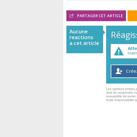
PARTAGER CET ARTICLE
Aucune
Réagiss
reactions
a cet article
Att
memb
Crée
Les opinions emises p
droit de suspendre ou
susceptible de porter 
toute responsabilite 