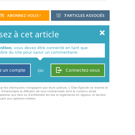
ABONNEZ-VOUS !
7
ARTICLES ASSOCIÉS
ez à cet article
ention
, vous devez être connecté en tant que
re du site pour saisir un commentaire.
z un compte
Connectez-vous
OU
ar les internautes n'engagent que leurs auteurs. L'Oise Agricole se reserve le
 d'interrompre la diffusion de tout commentaire dont le contenu serait
atteinte aux tiers ou d'enfreindre les lois et reglements en vigueur, et decline
quant aux opinions emises,