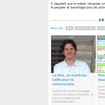
Il rappelait que le métier nécessite
le peuplier et davantage pour les autr
AR
Mots Clés :
Bois
Marché Du Bois
Syndi
Environnement
Actu
Le bois, un matériau
Ren
taillé pour la
Hau
construction
Le p
forêt
Victime de certains préjugés
Hauts
comme le risque d’incendie, le
élabo
bois a longtemps été
marginalisé dans ...