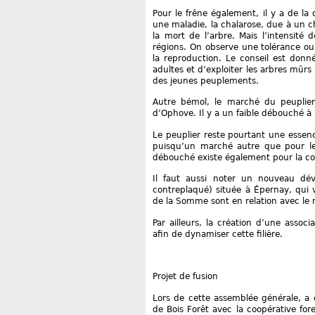
Pour le frêne également, il y a de la
une maladie, la chalarose, due à un 
la mort de l’arbre. Mais l’intensité 
régions. On observe une tolérance ou u
la reproduction. Le conseil est donn
adultes et d’exploiter les arbres mûrs
des jeunes peuplements.
Autre bémol, le marché du peuplier
d’Ophove. Il y a un faible débouché à l
Le peuplier reste pourtant une essenc
puisqu’un marché autre que pour le
débouché existe également pour la con
Il faut aussi noter un nouveau dé
contreplaqué) située à Épernay, qui 
de la Somme sont en relation avec le 
Par ailleurs, la création d’une associ
afin de dynamiser cette filière.
Projet de fusion
Lors de cette assemblée générale, a 
de Bois Forêt avec la coopérative for