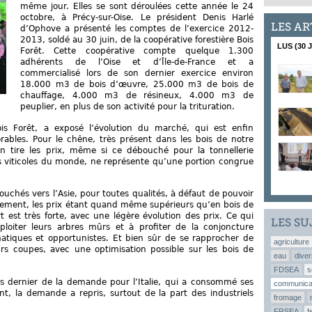
même jour. Elles se sont déroulées cette année le 24
octobre, à Précy-sur-Oise. Le président Denis Harlé
LES AR
d’Ophove a présenté les comptes de l’exercice 2012-
2013, soldé au 30 juin, de la coopérative forestière Bois
LUS (30 
Forêt. Cette coopérative compte quelque 1.300
adhérents de l’Oise et d’Île-de-France et a
commercialisé lors de son dernier exercice environ
18.000 m3 de bois d’œuvre, 25.000 m3 de bois de
chauffage, 4.000 m3 de résineux, 4.000 m3 de
peuplier, en plus de son activité pour la trituration.
ois Forêt, a exposé l’évolution du marché, qui est enfin
ables. Pour le chêne, très présent dans les bois de notre
n tire les prix, même si ce débouché pour la tonnellerie
ys viticoles du monde, ne représente qu’une portion congrue
ouchés vers l’Asie, pour toutes qualités, à défaut de pouvoir
alement, les prix étant quand même supérieurs qu’en bois de
 est très forte, avec une légère évolution des prix. Ce qui
LES SU
exploiter leurs arbres mûrs et à profiter de la conjoncture
gmatiques et opportunistes. Et bien sûr de se rapprocher de
agriculture
eurs coupes, avec une optimisation possible sur les bois de
eau
diver
FDSEA
s
ars dernier de la demande pour l’Italie, qui a consommé ses
communica
nt, la demande a repris, surtout de la part des industriels
fromage
FRSEA
f