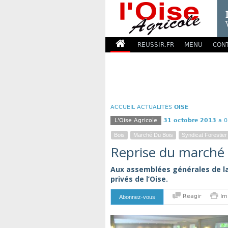
REUSSIR.FR
MENU
CON
ACCUEIL
ACTUALITÉS
OISE
L'Oise Agricole
31 octobre 2013
a 0
Bois
Marché Du Bois
Syndicat Forestier
Reprise du marché 
Aux assemblées générales de la 
privés de l’Oise.
Reagir
Im
Abonnez-vous