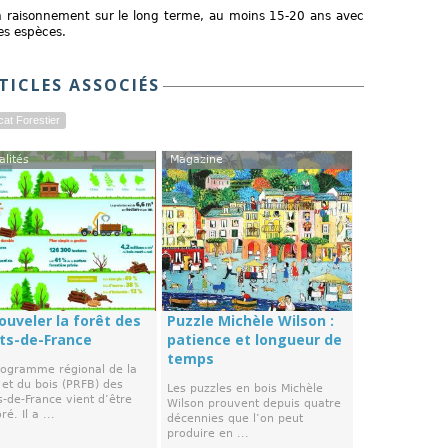
 un raisonnement sur le long terme, au moins 15-20 ans avec
es espèces.
TICLES ASSOCIÉS
cat Forestier
alités
Magazine
ouveler la forêt des
Puzzle Michèle Wilson :
ts-de-France
patience et longueur de
temps
rogramme régional de la
 et du bois (PRFB) des
Les puzzles en bois Michèle
-de-France vient d’être
Wilson prouvent depuis quatre
ré. Il a ...
décennies que l’on peut
produire en ...