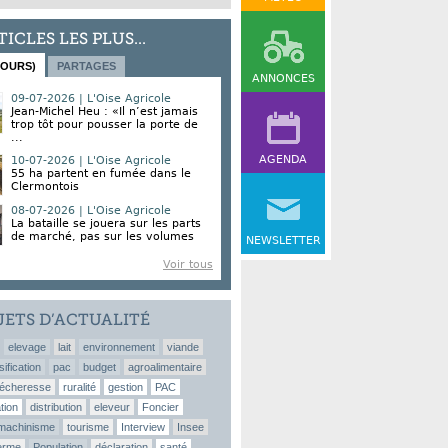
TICLES LES PLUS...
JOURS)
PARTAGES
ANNONCES
09-07-2026 | L'Oise Agricole
Jean-Michel Heu : «Il n’est jamais
trop tôt pour pousser la porte de
...
AGENDA
10-07-2026 | L'Oise Agricole
55 ha partent en fumée dans le
Clermontois
08-07-2026 | L'Oise Agricole
La bataille se jouera sur les parts
de marché, pas sur les volumes
NEWSLETTER
Voir tous
JETS D’ACTUALITÉ
elevage
lait
environnement
viande
sification
pac
budget
agroalimentaire
écheresse
ruralité
gestion
PAC
tion
distribution
eleveur
Foncier
machinisme
tourisme
Interview
Insee
erme
Population
déclaration
santé