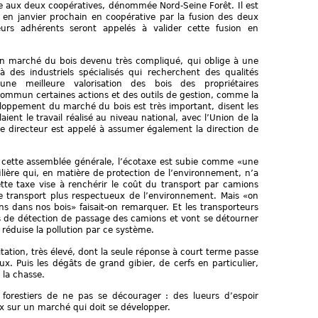
 aux deux coopératives, dénommée Nord-Seine Forêt. Il est
en janvier prochain en coopérative par la fusion des deux
leurs adhérents seront appelés à valider cette fusion en
n marché du bois devenu très compliqué, qui oblige à une
 des industriels spécialisés qui recherchent des qualités
t une meilleure valorisation des bois des propriétaires
 commun certaines actions et des outils de gestion, comme la
eloppement du marché du bois est très important, disent les
ient le travail réalisé au niveau national, avec l’Union de la
 le directeur est appelé à assumer également la direction de
e cette assemblée générale, l’écotaxe est subie comme «une
ilière qui, en matière de protection de l’environnement, n’a
tte taxe vise à renchérir le coût du transport par camions
e transport plus respectueux de l’environnement. Mais «on
ns dans nos bois» faisait-on remarquer. Et les transporteurs
ues de détection de passage des camions et vont se détourner
 réduise la pollution par ce système.
itation, très élevé, dont la seule réponse à court terme passe
x. Puis les dégâts de grand gibier, de cerfs en particulier,
 la chasse.
orestiers de ne pas se décourager : des lueurs d’espoir
ix sur un marché qui doit se développer.