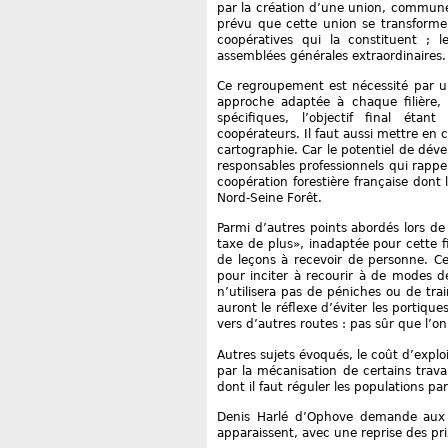
par la création d’une union, commune
prévu que cette union se transforme 
coopératives qui la constituent ; 
assemblées générales extraordinaires.
Ce regroupement est nécessité par u
approche adaptée à chaque filière, à
spécifiques, l’objectif final étan
coopérateurs. Il faut aussi mettre en
cartographie. Car le potentiel de dév
responsables professionnels qui rappela
coopération forestière française dont
Nord-Seine Forêt.
Parmi d’autres points abordés lors d
taxe de plus», inadaptée pour cette f
de leçons à recevoir de personne. Ce
pour inciter à recourir à de modes d
n’utilisera pas de péniches ou de trai
auront le réflexe d’éviter les portiq
vers d’autres routes : pas sûr que l’on
Autres sujets évoqués, le coût d’explo
par la mécanisation de certains travau
dont il faut réguler les populations par
Denis Harlé d’Ophove demande aux f
apparaissent, avec une reprise des pr