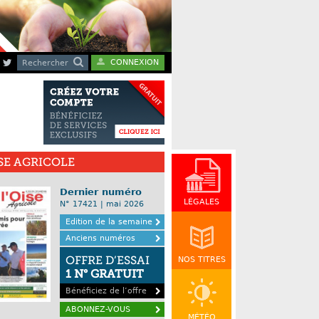
CONNEXION
Rechercher
ISE AGRICOLE
Dernier numéro
LÉGALES
N° 17421 | mai 2026
Edition de la semaine
Anciens numéros
OFFRE D’ESSAI
NOS TITRES
1 N° GRATUIT
Bénéficiez de l’offre
ABONNEZ-VOUS
MÉTÉO