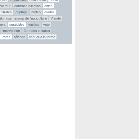
tracteur
contractualisation
chien
nitrates
captage
météo
quotas
lon international de l'agriculture
Viande
ment
pesticides
vaches
vote
intervention
Grandes cultures
Porcs
télépac
accueil à la ferme